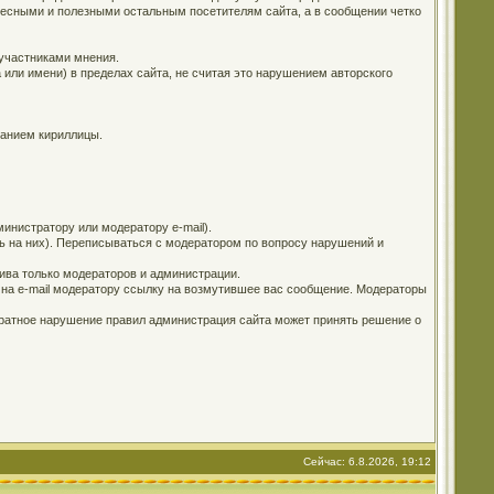
ересными и полезными остальным посетителям сайта, а в сообщении четко
 участниками мнения.
 или имени) в пределах сайта, не считая это нарушением авторского
ванием кириллицы.
инистратору или модератору e-mail).
ь на них). Переписываться с модератором по вопросу нарушений и
ива только модераторов и администрации.
е на e-mail модератору ссылку на возмутившее вас сообщение. Модераторы
кратное нарушение правил администрация сайта может принять решение о
Сейчас: 6.8.2026, 19:12