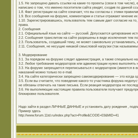
1.5. Не запрещено давать ссылки на какие-то проекты (свои в том числе)
написано о том, что именно посетители сайта увидят, сходив по данной сс
1.8. Факт регистрации на сайте означает, что вы согласны с этими правила
1.9. Все сообщения на форуме, комментарии и статьи отражают мнение их
1.10. Зарегистрировавшись, пользователь тем самым дает согласие на то,
права.
2. Сообщения
2.1. Официальный язык на сайте — русский. Допускается цитирование ис
2.2. Сообщения транслитом на сайте разрешены в виде исключения тем п
2.3. Пользователь, создавший тему, не может самовольно устанавливать, 
2.11. Сообщения, не несущие никакой смысловой нагрузки (так называемы
3. Модерирование
3.1. За порядком на форуме следит администрация, а также специально н
3.2. Любое требование модераторов или администрации нужно выполнять н
3.3. На форуме запрещается переписываться с модератором (имеется в ви
наказаний можно только по e-mail.
3.4. На сайте категорически запрещено самомодерирование — это когда о
3.5. Если вы считаете, что поведение какого-то участника форума недоп
не обязаны отвечать на такие письма. Если реакция модератора не последо
3.6. Не выполняющие настоящие правила пользователи получают предупре
блокировке пользователя.
Надо зайти в раздел ЛИЧНЫЕ ДАННЫЕ и установить дату рождения , подпис
Пример здесь
http://www.forum.11td.ru/index.php?act=Profile&CODE=03&MID=41