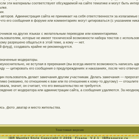
, если эти материалы соответствуют обсуждаемой на сайте тематике и могут быть инт
ылке.
ми.
 авторов. Администрация сайта не принимает на себя ответственности за излагаемые
 что его сообщения в форуме или комментариях могут цитироваться (с указанием ника
точников на других языках с желательным переводом или комментариями.
ользователям, которые не имеют технической возможности набора текстов с использо
кому разрешено общаться в этой теме, а кому — нет.
й флуд), создавать крайне не рекомендуется.
азначенные модераторы.
еукоснительно, не вступая в пререкания (вы всегда имеете возможность написать адм
ду — цитировать его сообщения о предупреждениях и наказаниях, после чего отвечат
дин пользователь делает замечания другим участникам. Делать замечания — прерогат
устимо (неважно, по отношению к вам или по отношению к кому-то другому) — отошлит
вала, значит, он считает, что его вмешательство не требуется.
ждение от модератора или администрации сайта, а сообщения удаляются. За неодно
ь ,фото ,аватар и место жительства.
Текстовая версия
IBR Mantlet Style Copyright © 2006
Fisana
V.2.1
IBResource.ru