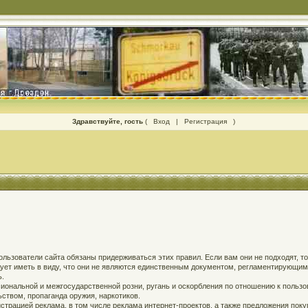
Здравствуйте, гость
(
Вход
|
Регистрация
)
 пользователи сайта обязаны придерживаться этих правил. Если вам они не подходят, т
едует иметь в виду, что они не являются единственным документом, регламентирующи
ь.
ональной и межгосударственной розни, ругань и оскорбления по отношению к пользов
твом, пропаганда оружия, наркотиков.
страцией реклама, в том числе реклама интернет-проектов, а также предложения поку