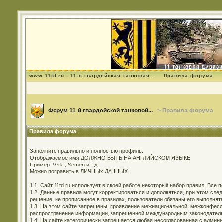
www.11td.ru - 11-я гвардейская танковая...
Правила форума
Форум 11-й гвардейской танковой...
> Правила форума
Правила форума
Заполните правильно и полностью профиль.
Отображаемое имя ДОЛЖНО БЫТЬ НА АНГЛИЙСКОМ ЯЗЫКЕ
Пример: Verk , Semen и.т.д
Можно поправить в ЛИЧНЫх ДАННЫХ
1.1. Сайт 11td.ru использует в своей работе некоторый набор правил. Все
1.2. Данные правила могут корректироваться и дополняться, при этом сл
решение, не прописанное в правилах, пользователи обязаны его выполнят
1.3. На этом сайте запрещены: проявление межнациональной, межконфесси
распространение информации, запрещенной международным законодательс
1.4. На сайте категорически запрещается любая несогласованная с админи