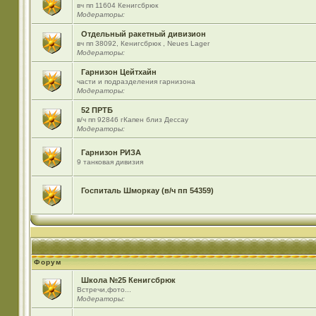
вч пп 11604 Кенигсбрюк
Модераторы:
Отдельный ракетный дивизион
вч пп 38092, Кенигсбрюк , Neues Lager
Модераторы:
Гарнизон Цейтхайн
части и подразделения гарнизона
Модераторы:
52 ПРТБ
в/ч пп 92846 гКапен близ Дессау
Модераторы:
Гарнизон РИЗА
9 танковая дивизия
Госпиталь Шморкау (в/ч пп 54359)
Форум
Школа №25 Кенигсбрюк
Встречи,фото...
Модераторы: