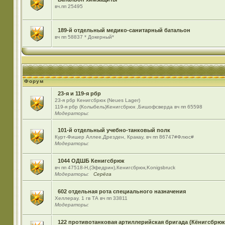
вч.пп 25495
189-й отдельный медико-санитарный батальон
вч пп 58837 * Докерный*
Форум
23-я и 119-я рбр
23-я рбр Кенигсбрюк (Neues Lager)
119-я рбр (Колыбель)Кенигсбрюк ,Бишофсверда вч пп 65598
Модераторы:
101-й отдельный учебно-танковый полк
Курт-Фишер Аллее,Дрезден, Кракау, вч пп 86747#Флюс#
Модераторы:
1044 ОДШБ Кенигсбрюк
вч пп 47518-Н,(Эфедрин),Кенигсбрюк,Konigsbruck
Модераторы:
Серёга
602 отдельная рота специального назначения
Хеллерау. 1 гв ТА вч пп 33811
Модераторы:
122 противотанковая артиллерийская бригада (Кёнигсбрюк