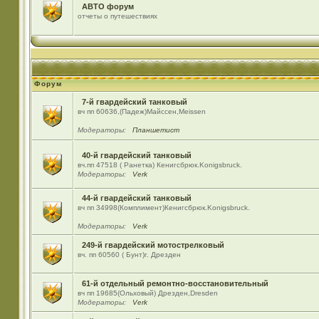
АВТО форум
отчеты о путешествиях
Форум
7-й гвардейский танковый
вч пп 60636,(Падеж)Майсcен,Meissen
Модераторы:
Планшетист
40-й гвардейский танковый
вч.пп 47518 ( Ранетка) Кенигсбрюк.Konigsbruck.
Модераторы:
Verk
44-й гвардейский танковый
вч пп 34998(Комплимент)Кенигсбрюк.Konigsbruck.
Модераторы:
Verk
249-й гвардейский мотострелковый
вч. пп 60560 ( Бунт)г. Дрезден
61-й отдельный ремонтно-восстановительный
вч пп 19685(Ольховый) Дрезден,Dresden
Модераторы:
Verk