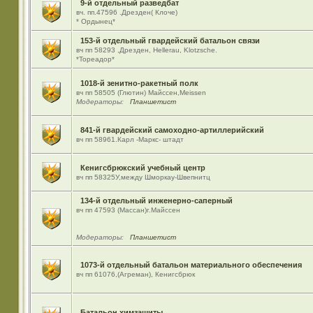
9-й отдельный разведбат
вч. пп.47596 .Дрезден( Клоче)
* Ордынец*
153-й отдельный гвардейский батальон связи
вч пп 58293 ,Дрезден, Hellerau, Klotzsche.
*Тореадор*
1018-й зенитно-ракетный полк
вч пп 58505 (Глютин) Майсcен,Meissen
Модераторы:
Планшетист
841-й гвардейский самоходно-артиллерийский
вч пп 58961.Карл -Маркс- штадт
Кенигсбрюкский учебный центр
вч пп 58325У,между Шморкау-Швепнитц
134-й отдельный инженерно-саперный
вч пп 47593 (Массан)г.Майссен
Модераторы:
Планшетист
1073-й отдельный батальон материального обеспечения
вч пп 61076,(Агреман), Кенигсбрюк
Батальон химзащиты