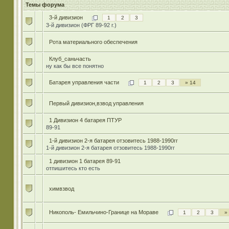
Темы форума
3-й дивизион
1
2
3
3-й дивизион (ФРГ 89-92 г.)
Рота материального обеспечения
Клуб_саньчасть
ну как бы все понятно
Батарея управления части
1
2
3
» 14
Первый дивизион,взвод управления
1 Дивизион 4 батарея ПТУР
89-91
1-й дивизион 2-я батарея отзовитесь 1988-1990гг
1-й дивизион 2-я батарея отзовитесь 1988-1990гг
1 дивизион 1 батарея 89-91
отпишитесь кто есть
химвзвод
Никополь- Емильчино-Границе на Мораве
1
2
3
»