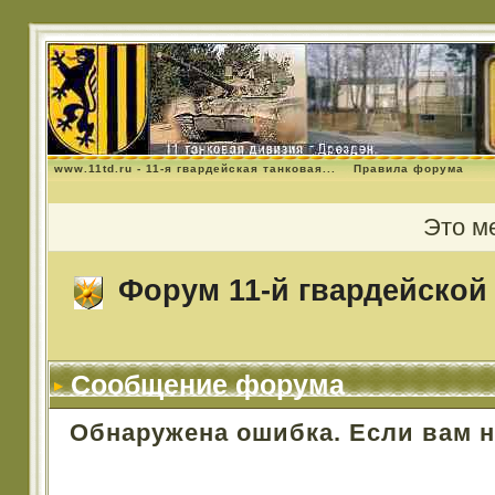
www.11td.ru - 11-я гвардейская танковая...
Правила форума
Это м
Форум 11-й гвардейской 
Сообщение форума
Обнаружена ошибка. Если вам 