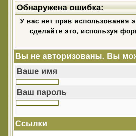
Обнаружена ошибка:
У вас нет прав использования 
сделайте это, используя фор
Вы не авторизованы. Вы мож
Ваше имя
Ваш пароль
Ссылки