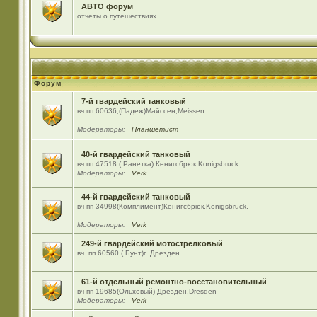
АВТО форум
отчеты о путешествиях
Форум
7-й гвардейский танковый
вч пп 60636,(Падеж)Майсcен,Meissen
Модераторы:
Планшетист
40-й гвардейский танковый
вч.пп 47518 ( Ранетка) Кенигсбрюк.Konigsbruck.
Модераторы:
Verk
44-й гвардейский танковый
вч пп 34998(Комплимент)Кенигсбрюк.Konigsbruck.
Модераторы:
Verk
249-й гвардейский мотострелковый
вч. пп 60560 ( Бунт)г. Дрезден
61-й отдельный ремонтно-восстановительный
вч пп 19685(Ольховый) Дрезден,Dresden
Модераторы:
Verk