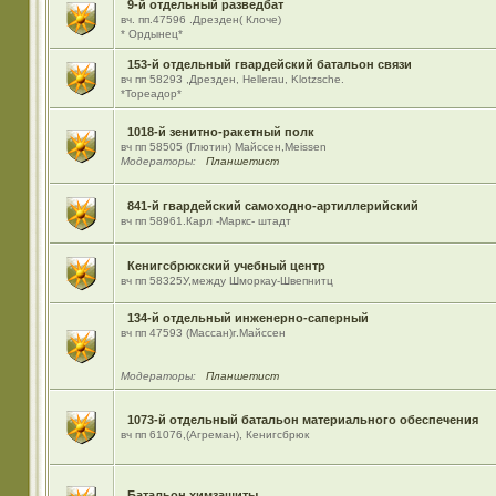
9-й отдельный разведбат
вч. пп.47596 .Дрезден( Клоче)
* Ордынец*
153-й отдельный гвардейский батальон связи
вч пп 58293 ,Дрезден, Hellerau, Klotzsche.
*Тореадор*
1018-й зенитно-ракетный полк
вч пп 58505 (Глютин) Майсcен,Meissen
Модераторы:
Планшетист
841-й гвардейский самоходно-артиллерийский
вч пп 58961.Карл -Маркс- штадт
Кенигсбрюкский учебный центр
вч пп 58325У,между Шморкау-Швепнитц
134-й отдельный инженерно-саперный
вч пп 47593 (Массан)г.Майссен
Модераторы:
Планшетист
1073-й отдельный батальон материального обеспечения
вч пп 61076,(Агреман), Кенигсбрюк
Батальон химзащиты