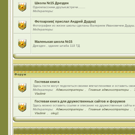
Школа №15 Дрезден
Одноклассники,друзья,встречи........
Модераторы:
Фотоархив( прислал Андрей Дудуш)
Фотографии из жизни школы сделаны Валерием Ивановичем Дудуш.
Модераторы:
Маленькая школа №15
Дрезден , здание штаба 11й ТД
Форум
Гостевая книга
Здесь гости могут поделиться своими впечатлениями и оставить сво
Модераторы:
Администраторы
,
Главные администраторы
,
Vladimir
Гостевая книга для дружественных сайтов и форумов
Здесь можно оставить ссылки и описание на дружественные сайты 
Модераторы:
Администраторы
,
Главные администраторы
,
Vladimir
,
oleg1