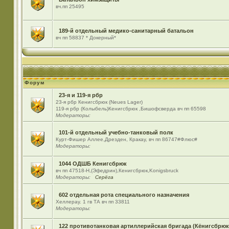
вч.пп 25495
189-й отдельный медико-санитарный батальон
вч пп 58837 * Докерный*
Форум
23-я и 119-я рбр
23-я рбр Кенигсбрюк (Neues Lager)
119-я рбр (Колыбель)Кенигсбрюк ,Бишофсверда вч пп 65598
Модераторы:
101-й отдельный учебно-танковый полк
Курт-Фишер Аллее,Дрезден, Кракау, вч пп 86747#Флюс#
Модераторы:
1044 ОДШБ Кенигсбрюк
вч пп 47518-Н,(Эфедрин),Кенигсбрюк,Konigsbruck
Модераторы:
Серёга
602 отдельная рота специального назначения
Хеллерау. 1 гв ТА вч пп 33811
Модераторы:
122 противотанковая артиллерийская бригада (Кёнигсбрюк