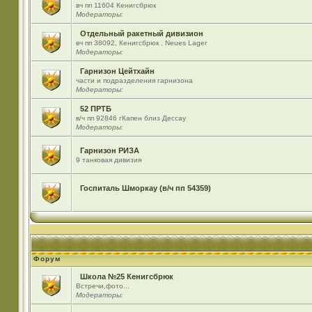
вч пп 11604 Кенигсбрюк
Модераторы:
Отдельный ракетный дивизион
вч пп 38092, Кенигсбрюк , Neues Lager
Модераторы:
Гарнизон Цейтхайн
части и подразделения гарнизона
Модераторы:
52 ПРТБ
в/ч пп 92846 гКапен близ Дессау
Модераторы:
Гарнизон РИЗА
9 танковая дивизия
Госпиталь Шморкау (в/ч пп 54359)
Форум
Школа №25 Кенигсбрюк
Встречи,фото...
Модераторы: