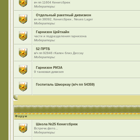
вч пп 11604 Кенигсбрюк
Модераторы:
Отдельный ракетный дивизион
вч пп 38092, Кенигсбрюк , Neues Lager
Модераторы:
Гарнизон Цейтхайн
части и подразделения гарнизона
Модераторы:
52 ПРТБ
в/ч пп 92846 гКапен близ Дессау
Модераторы:
Гарнизон РИЗА
9 танковая дивизия
Госпиталь Шморкау (в/ч пп 54359)
Форум
Школа №25 Кенигсбрюк
Встречи,фото...
Модераторы: