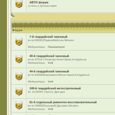
АВТО форум
отчеты о путешествиях
Форум
7-й гвардейский танковый
вч пп 60636,(Падеж)Майсcен,Meissen
Модераторы:
Планшетист
40-й гвардейский танковый
вч.пп 47518 ( Ранетка) Кенигсбрюк.Konigsbruck.
Модераторы:
Verk
44-й гвардейский танковый
вч пп 34998(Комплимент)Кенигсбрюк.Konigsbruck.
Модераторы:
Verk
249-й гвардейский мотострелковый
вч. пп 60560 ( Бунт)г. Дрезден
61-й отдельный ремонтно-восстановительный
вч пп 19685(Ольховый) Дрезден,Dresden
Модераторы:
Verk