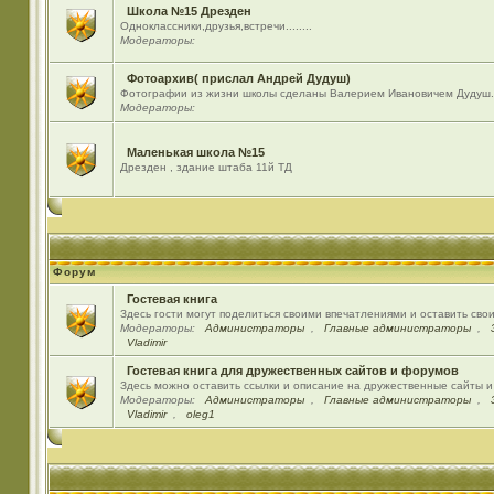
Школа №15 Дрезден
Одноклассники,друзья,встречи........
Модераторы:
Фотоархив( прислал Андрей Дудуш)
Фотографии из жизни школы сделаны Валерием Ивановичем Дудуш.
Модераторы:
Маленькая школа №15
Дрезден , здание штаба 11й ТД
Форум
Гостевая книга
Здесь гости могут поделиться своими впечатлениями и оставить сво
Модераторы:
Администраторы
,
Главные администраторы
,
Vladimir
Гостевая книга для дружественных сайтов и форумов
Здесь можно оставить ссылки и описание на дружественные сайты 
Модераторы:
Администраторы
,
Главные администраторы
,
Vladimir
,
oleg1