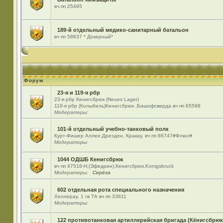
вч.пп 25495
189-й отдельный медико-санитарный батальон
вч пп 58837 * Докерный*
Форум
23-я и 119-я рбр
23-я рбр Кенигсбрюк (Neues Lager)
119-я рбр (Колыбель)Кенигсбрюк ,Бишофсверда вч пп 65598
Модераторы:
101-й отдельный учебно-танковый полк
Курт-Фишер Аллее,Дрезден, Кракау, вч пп 86747#Флюс#
Модераторы:
1044 ОДШБ Кенигсбрюк
вч пп 47518-Н,(Эфедрин),Кенигсбрюк,Konigsbruck
Модераторы:
Серёга
602 отдельная рота специального назначения
Хеллерау. 1 гв ТА вч пп 33811
Модераторы:
122 противотанковая артиллерийская бригада (Кёнигсбрюк