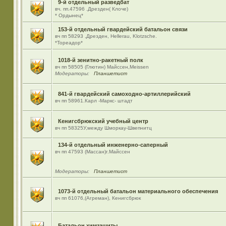
9-й отдельный разведбат
вч. пп.47596 .Дрезден( Клоче)
* Ордынец*
153-й отдельный гвардейский батальон связи
вч пп 58293 ,Дрезден, Hellerau, Klotzsche.
*Тореадор*
1018-й зенитно-ракетный полк
вч пп 58505 (Глютин) Майсcен,Meissen
Модераторы:
Планшетист
841-й гвардейский самоходно-артиллерийский
вч пп 58961.Карл -Маркс- штадт
Кенигсбрюкский учебный центр
вч пп 58325У,между Шморкау-Швепнитц
134-й отдельный инженерно-саперный
вч пп 47593 (Массан)г.Майссен
Модераторы:
Планшетист
1073-й отдельный батальон материального обеспечения
вч пп 61076,(Агреман), Кенигсбрюк
Батальон химзащиты