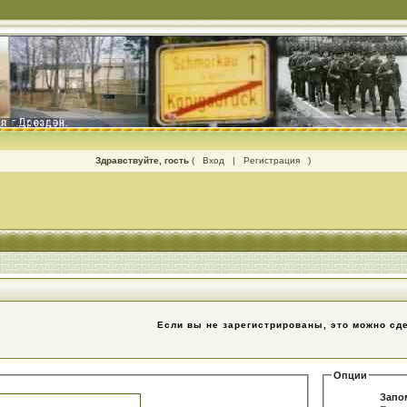
Здравствуйте, гость
(
Вход
|
Регистрация
)
Если вы не зарегистрированы, это можно сд
Опции
Запо