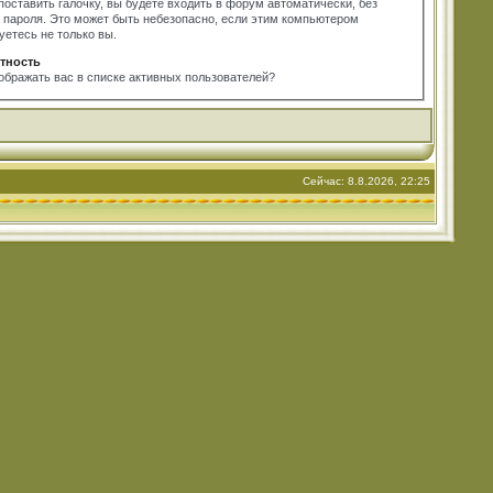
поставить галочку, вы будете входить в форум автоматически, без
 пароля. Это может быть небезопасно, если этим компьютером
уетесь не только вы.
тность
ображать вас в списке активных пользователей?
Сейчас: 8.8.2026, 22:25