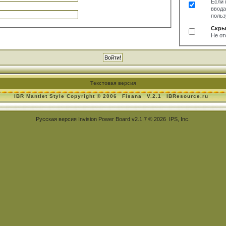
Если 
ввода
польз
Скры
Не от
Текстовая версия
IBR Mantlet Style Copyright © 2006
Fisana
V.2.1
IBResource.ru
Русская версия
Invision Power Board
v2.1.7 © 2026 IPS, Inc.