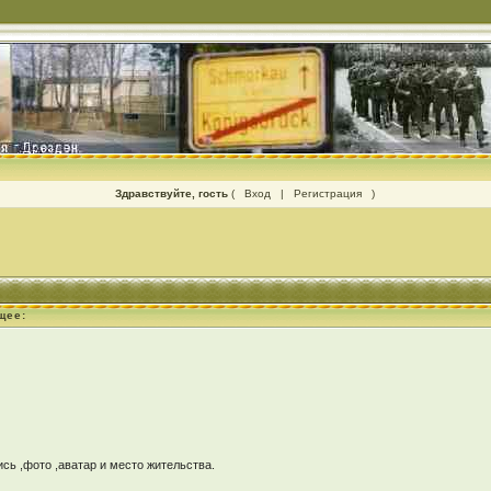
Здравствуйте, гость
(
Вход
|
Регистрация
)
щее:
ь ,фото ,аватар и место жительства.