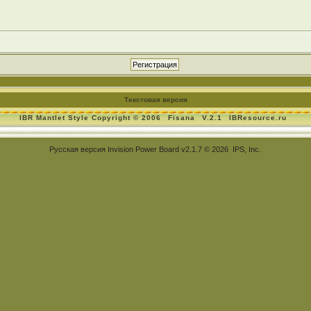
Текстовая версия
IBR Mantlet Style Copyright © 2006
Fisana
V.2.1
IBResource.ru
Русская версия
Invision Power Board
v2.1.7 © 2026 IPS, Inc.