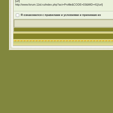
[url]
http://www.forum.11td.ru/index.php?act=Profile&CODE=03&MID=41[/url]
Я ознакомился с правилами и условиями и принимаю их