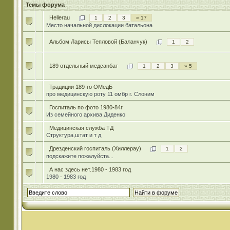
Темы форума
Hellerau
1
2
3
» 17
Место начальной дислокации батальона
Альбом Ларисы Тепловой (Баланчук)
1
2
189 отдельный медсанбат
1
2
3
» 5
Традиции 189-го ОМедБ
про медицинскую роту 11 омбр г. Слоним
Госпиталь по фото 1980-84г
Из семейного архива Диденко
Медицинская служба ТД
Структура,штат и т д
Дрезденский госпиталь (Хиллерау)
1
2
подскажите пожалуйста...
А нас здесь нет.1980 - 1983 год
1980 - 1983 год