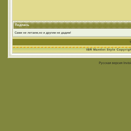
Подпись
Сами не летаем,но и другим не дадим!
IBR Mantlet Style Copyrig
Русская версия
Invis