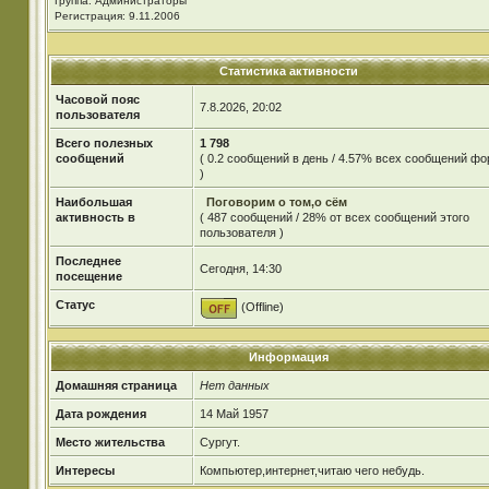
Группа: Администраторы
Регистрация: 9.11.2006
Статистика активности
Часовой пояс
7.8.2026, 20:02
пользователя
Всего полезных
1 798
сообщений
( 0.2 сообщений в день / 4.57% всех сообщений ф
)
Наибольшая
Поговорим о том,о сём
активность в
( 487 сообщений / 28% от всех сообщений этого
пользователя )
Последнее
Сегодня, 14:30
посещение
Статус
(Offline)
Информация
Домашняя страница
Нет данных
Дата рождения
14 Май 1957
Место жительства
Cургут.
Интересы
Компьютер,интернет,читаю чего небудь.