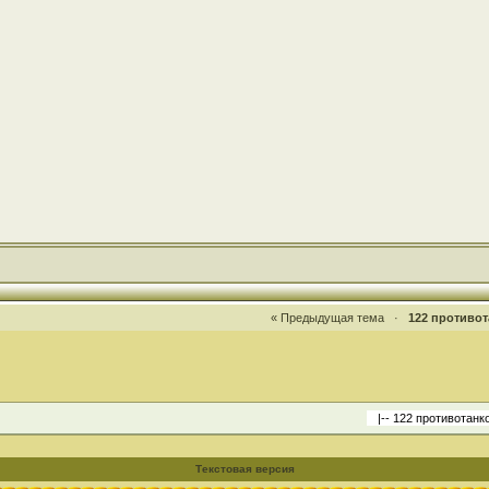
« Предыдущая тема
·
122 противот
Текстовая версия