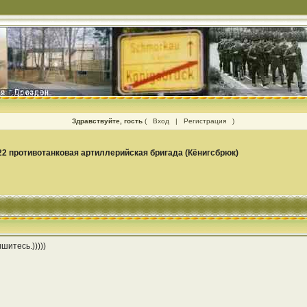
Здравствуйте, гость
(
Вход
|
Регистрация
)
22 противотанковая артиллерийская бригада (Кёнигсбрюк)
шитесь.)))))