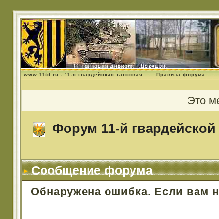
www.11td.ru - 11-я гвардейская танковая...
Правила форума
Это м
Форум 11-й гвардейской 
Сообщение форума
Обнаружена ошибка. Если вам 