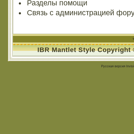
Разделы помощи
Связь с администрацией фор
IBR Mantlet Style Copyright
Русская версия
Invis