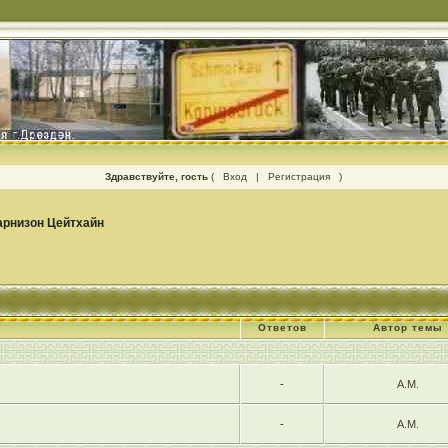
Здравствуйте, гость
(
Вход
|
Регистрация
)
арнизон Цейтхайн
Ответов
Автор темы
-
А.М.
-
А.М.