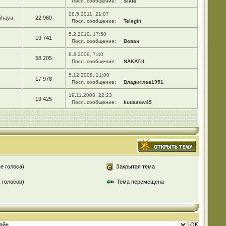
Посл. сообщение:
Slafa
28.5.2011, 21:07
ihaya
22 969
Посл. сообщение:
Telegin
5.2.2010, 17:50
19 741
Посл. сообщение:
Вован
8.3.2009, 7:40
58 205
Посл. сообщение:
NAKAT-II
5.12.2008, 21:00
17 978
Посл. сообщение:
Владислав1951
19.11.2008, 22:23
19 425
Посл. сообщение:
kudasow45
е голоса)
Закрытая тема
 голосов)
Тема перемещена