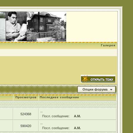
Галерея
Опции форума
Просмотров
Последнее сообщение
--
524368
Посл. сообщение:
А.М.
--
590420
Посл. сообщение:
А.М.