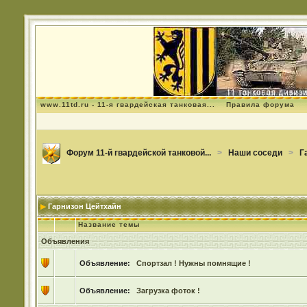
www.11td.ru - 11-я гвардейская танковая...
Правила форума
Форум 11-й гвардейской танковой...
>
Наши соседи
>
Г
Гарнизон Цейтхайн
Название темы
Объявления
Объявление:
Спортзал ! Нужны помнящие !
Объявление:
Загрузка фоток !