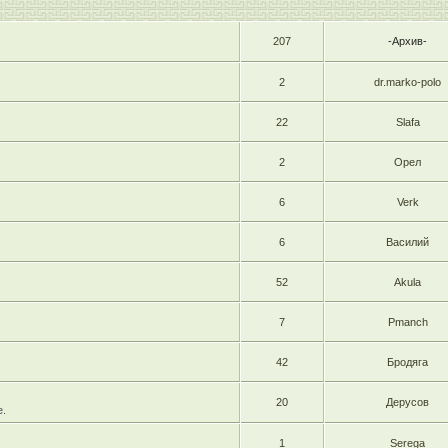
207
-Архив-
2
dr.marko-polo
22
Slafa
2
Орел
6
Verk
6
Василий
52
Akula
7
Pmanch
42
Бродяга
20
Дерусов
е.
1
Serega