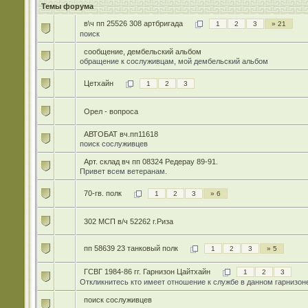
Темы форума
в\ч пп 25526 308 артбригада
1
2
3
» 21
поиск
сообщение, дембельский альбом
обращение к сослуживцам, мой дембельский альбом
Цетхайн
1
2
3
Орел - вопроса
АВТОБАТ вч.пп11618
поиск сослуживцев
Арт. склад вч пп 08324 Редерау 89-91.
Привет всем ветеранам.
70-гв. полк
1
2
3
» 6
302 МСП в/ч 52262 г.Риза
пп 58639 23 танковый полк
1
2
3
» 5
ГСВГ 1984-86 гг. Гарнизон Цайтхайн
1
2
3
Откликнитесь кто имеет отношение к службе в данном гарнизон
поиск сослуживцев