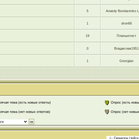
5
Anatoly Bondarenko L
1
dron66
19
Планшетист
0
Владислав1951
1
Georgian
рячая тема (есть новые ответы)
Опрос (есть новы
рячая тема (нет новых ответов)
Опрос (нет новых