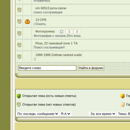
отзовитесь
п/п 60513 рота связи
поиск сослуживцев
13 ОРБ
г.Ошатц
Фотохроника
1
2
Фотографии с начала 20го века.
Риза, 23 танковый полк 1 ТА
Поиск сослуживцев!!
1988-1988 Zeithain tankisti suda!
:)
Открытая тема (есть новые ответы)
Го
Открытая тема (нет новых ответов)
Го