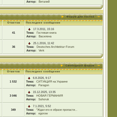
Автор:
Виталий
Форум для гостей
Ответов
Последнее сообщение
17.3.2011, 15:16
41
Тема:
Гостевая книга
Автор:
Василена
25.1.2016, 11:42
36
Тема:
Deutsches Architektur-Forum
Автор:
Verk
Свободный форум
Ответов
Последнее сообщение
6.8.2026, 9:17
1 532
Тема:
СИТУАЦИЯ на Украине
Автор:
Paragon
15.12.2025, 13:35
3 046
Тема:
НОВАЯ ГЕРМАНИЯ
Автор:
Suhoruk
7.1.2021, 5:52
349
Тема:
"Ждал его в образе пропасти...
Автор:
egorow