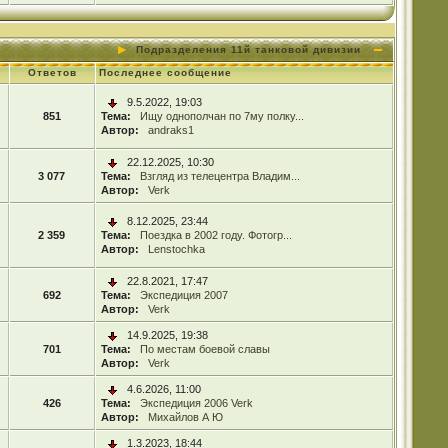
Подразделения 11й танковой дивизии
Ответов
Последнее сообщение
9.5.2022, 19:03
851
Тема:
Ищу однополчан по 7му полку...
Автор:
andraks1
22.12.2025, 10:30
3 077
Тема:
Взгляд из телецентра Владим...
Автор:
Verk
8.12.2025, 23:44
2 359
Тема:
Поездка в 2002 году. Фотогр...
Автор:
Lenstochka
22.8.2021, 17:47
692
Тема:
Экспедиция 2007
Автор:
Verk
14.9.2025, 19:38
701
Тема:
По местам боевой славы
Автор:
Verk
4.6.2026, 11:00
426
Тема:
Экспедиция 2006 Verk
Автор:
Михайлов А Ю
1.3.2023, 18:44