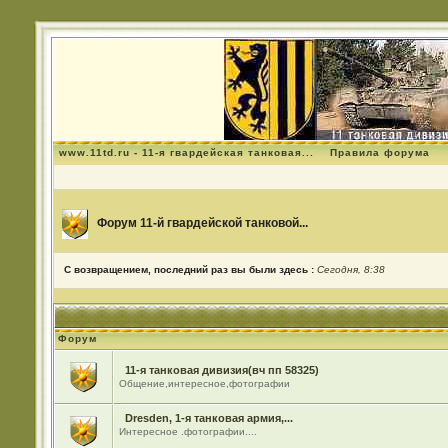
www.11td.ru - 11-я гвардейская танковая...
Правила форума
Форум 11-й гвардейской танковой...
С возвращением, последний раз вы были здесь :
Сегодня, 8:38
Форум
11-я танковая дивизия(вч пп 58325)
Общение,интересное,фотографии
Dresden, 1-я танковая армия,...
Интересное .фотографии....