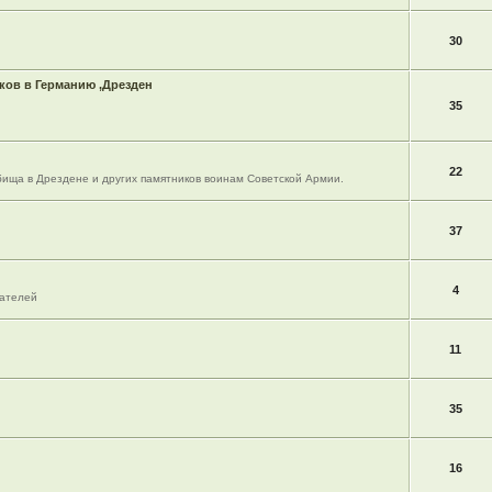
30
ов в Германию ,Дрезден
35
22
ища в Дрездене и других памятников воинам Советской Армии.
37
4
вателей
11
35
16