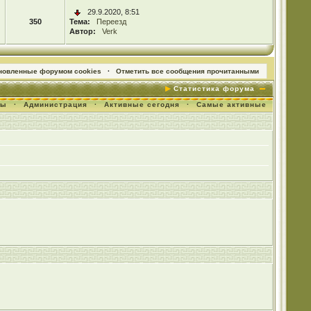
29.9.2020, 8:51
350
Тема:
Переезд
Автор:
Verk
ановленные форумом cookies
·
Отметить все сообщения прочитанными
Статистика форума
мы
·
Администрация
·
Активные сегодня
·
Самые активные