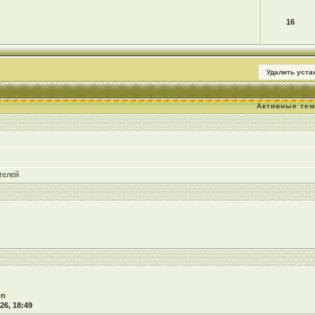
16
Удалить уст
Активные те
телей
on
26, 18:49