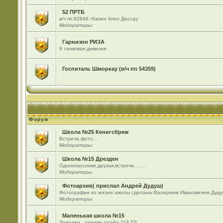
52 ПРТБ
в/ч пп 92846 гКапен близ Дессау
Модераторы:
Гарнизон РИЗА
9 танковая дивизия
Госпиталь Шморкау (в/ч пп 54359)
Форум
Школа №25 Кенигсбрюк
Встречи,фото...
Модераторы:
Школа №15 Дрезден
Одноклассники,друзья,встречи........
Модераторы:
Фотоархив( прислал Андрей Дудуш)
Фотографии из жизни школы сделаны Валерием Ивановичем Дуду
Модераторы:
Маленькая школа №15
Дрезден , здание штаба 11й ТД