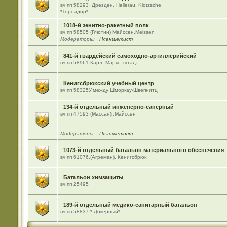
вч пп 58293 ,Дрезден, Hellerau, Klotzsche.
*Тореадор*
1018-й зенитно-ракетный полк
вч пп 58505 (Глютин) Майсcен,Meissen
Модераторы:
Планшетист
841-й гвардейский самоходно-артиллерийский
вч пп 58961.Карл -Маркс- штадт
Кенигсбрюкский учебный центр
вч пп 58325У,между Шморкау-Швепнитц
134-й отдельный инженерно-саперный
вч пп 47593 (Массан)г.Майссен
Модераторы:
Планшетист
1073-й отдельный батальон материального обеспечения
вч пп 61076,(Агреман), Кенигсбрюк
Батальон химзащиты
вч.пп 25495
189-й отдельный медико-санитарный батальон
вч пп 58837 * Докерный*