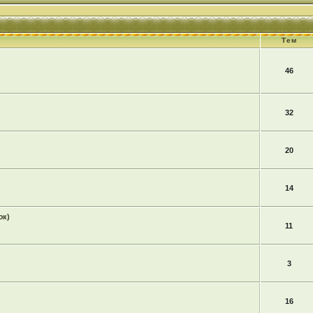
Тем
46
32
20
14
юк)
11
3
16