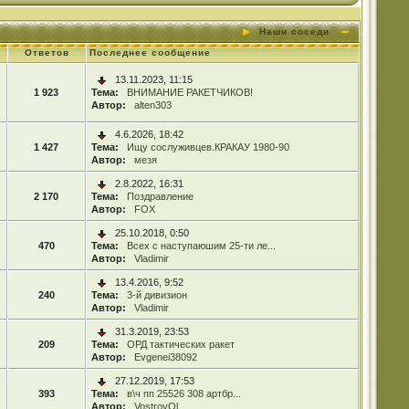
Наши соседи
Ответов
Последнее сообщение
13.11.2023, 11:15
1 923
Тема:
ВНИМАНИЕ РАКЕТЧИКОВ!
Автор:
alten303
4.6.2026, 18:42
1 427
Тема:
Ищу сослуживцев.КРАКАУ 1980-90
Автор:
мезя
2.8.2022, 16:31
2 170
Тема:
Поздравление
Автор:
FOX
25.10.2018, 0:50
470
Тема:
Всех с наступаюшим 25-ти ле...
Автор:
Vladimir
13.4.2016, 9:52
240
Тема:
3-й дивизион
Автор:
Vladimir
31.3.2019, 23:53
209
Тема:
ОРД тактических ракет
Автор:
Evgenei38092
27.12.2019, 17:53
393
Тема:
в\ч пп 25526 308 артбр...
Автор:
VostrovOl