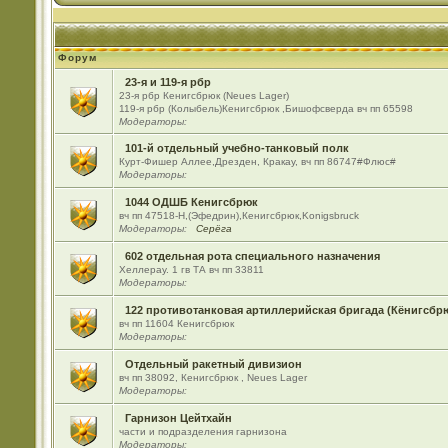
Форум
23-я и 119-я рбр
23-я рбр Кенигсбрюк (Neues Lager)
119-я рбр (Колыбель)Кенигсбрюк ,Бишофсверда вч пп 65598
Модераторы:
101-й отдельный учебно-танковый полк
Курт-Фишер Аллее,Дрезден, Кракау, вч пп 86747#Флюс#
Модераторы:
1044 ОДШБ Кенигсбрюк
вч пп 47518-Н,(Эфедрин),Кенигсбрюк,Konigsbruck
Модераторы:
Серёга
602 отдельная рота специального назначения
Хеллерау. 1 гв ТА вч пп 33811
Модераторы:
122 противотанковая артиллерийская бригада (Кёнигсбр
вч пп 11604 Кенигсбрюк
Модераторы:
Отдельный ракетный дивизион
вч пп 38092, Кенигсбрюк , Neues Lager
Модераторы:
Гарнизон Цейтхайн
части и подразделения гарнизона
Модераторы: