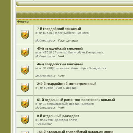
Форум
7-й гвардейский танковый
вч пп 60636,(Падеж)Майсcен,Meissen
Модераторы:
Планшетист
40-й гвардейский танковый
вч.пп 47518 ( Ранетка) Кенигсбрюк.Konigsbruck.
Модераторы:
Verk
44-й гвардейский танковый
вч пп 34998(Комплимент)Кенигсбрюк.Konigsbruck.
Модераторы:
Verk
249-й гвардейский мотострелковый
вч. пп 60560 ( Бунт)г. Дрезден
61-й отдельный ремонтно-восстановительный
вч пп 19685(Ольховый) Дрезден,Dresden
Модераторы:
Verk
9-й отдельный разведбат
вч. пп.47596 .Дрезден( Клоче)
* Ордынец*
153-й отдельный гвардейский батальон связи