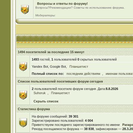
Вопросы и ответы по форуму!
Вопросы?Рекомендации? Советы по использованию форума.
Модераторы:
1494 посетителей за последние 15 минут
1493
гостей,
1
пользователей
0
скрытых пользователей
Yandex Bot, Google Bot,
Планшетист
Полный список по:
последним действиям
,
именам пользова
Список пользователей посетивших форум сегодня
2
пользователей посетило форум сегодня. Дата:
8.8.2026
Suhoruk
,
Планшетист
Скрыть список
Статистика форума
На форуме сообщений:
39 301
Зарегистрировано пользователей:
4 004
Приветствуем последнего зарегистрированного по имени
Parag
Рекорд посещаемости форума —
38 838
, зафиксирован —
28.3.20