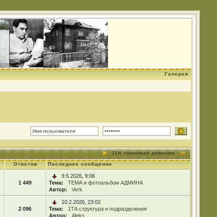
Галерея
11я танковая дивизия
Ответов
Последнее сообщение
9.5.2026, 9:06
1 449
Тема:
ТЕМА и фотоальбом АДМИНА
Автор:
Verk
10.2.2026, 23:02
2 096
Тема:
1ТА структура и подразделения
Автор:
Aleks