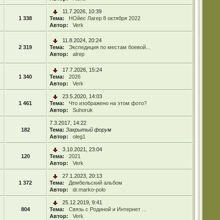
11.7.2026, 10:39
1 338
Тема:
НОйес Лагер 8 октября 2022
Автор:
Verk
11.8.2024, 20:24
2 319
Тема:
Экспедиция по местам боевой...
Автор:
alrep
17.7.2026, 15:24
1 340
Тема:
2026
Автор:
Verk
23.5.2020, 14:03
1 461
Тема:
Что изображено на этом фото?
Автор:
Suhoruk
7.3.2017, 14:22
182
Тема:
Закрытый форум
Автор:
oleg1
3.10.2021, 23:04
120
Тема:
2021
Автор:
Verk
27.1.2023, 20:13
1 372
Тема:
Дембельский альбом
Автор:
dr.marko-polo
25.12.2019, 9:41
804
Тема:
Связь с Родиной и Интернет ...
Автор:
Verk