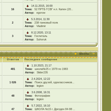
14.11.2015, 16:00
16
Тема:
52 ПРТБ ГСВГ н.п. Капен (20...
Автор:
egorow
5.3.2014, 11:30
2
Тема:
23й танковый полк
Автор:
Vladimir
8.12.2020, 13:11
3
Тема:
Госпиталь
Автор:
Suhoruk
Школы
Ответов
Последнее сообщение
1.10.2023, 21:17
481
Тема:
школа№25 с 1979 по 1983
Автор:
Slider235
2.4.2024, 12:22
1 026
Тема:
Поиск друзей, одоклассников...
Автор:
legion
3.6.2008, 16:31
48
Тема:
Фотографии
Автор:
legion
5.7.2022, 16:10
47
Тема:
ШКОЛА №15 г. Дрезден 84-88 ...