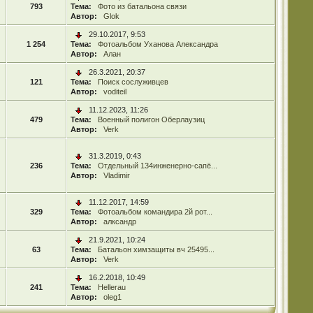
793
Тема:
Фото из батальона связи
Автор:
Glok
29.10.2017, 9:53
1 254
Тема:
Фотоальбом Уханова Александра
Автор:
Алан
26.3.2021, 20:37
121
Тема:
Поиск сослуживцев
Автор:
voditeil
11.12.2023, 11:26
479
Тема:
Военный полигон Оберлаузиц
Автор:
Verk
31.3.2019, 0:43
236
Тема:
Отдельный 134инженерно-сапё...
Автор:
Vladimir
11.12.2017, 14:59
329
Тема:
Фотоальбом командира 2й рот...
Автор:
алксандр
21.9.2021, 10:24
63
Тема:
Батальон химзащиты вч 25495...
Автор:
Verk
16.2.2018, 10:49
241
Тема:
Hellerau
Автор:
oleg1