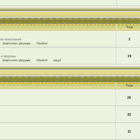
Тем
2
вои пожелания.
,
Зампотех форума
,
Vladimir
19
ы и форумы
,
Зампотех форума
,
Vladimir
,
oleg1
Тем
26
32
11