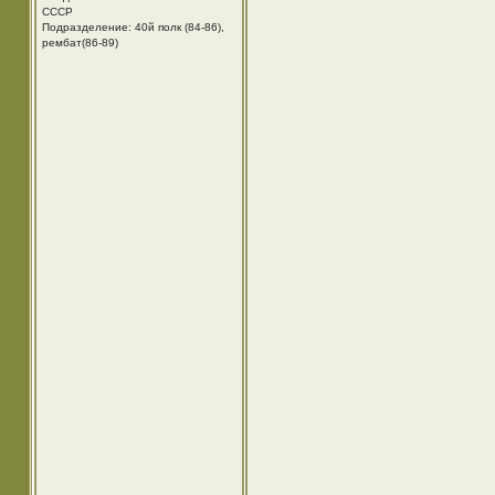
СССР
Подразделение: 40й полк (84-86),
рембат(86-89)