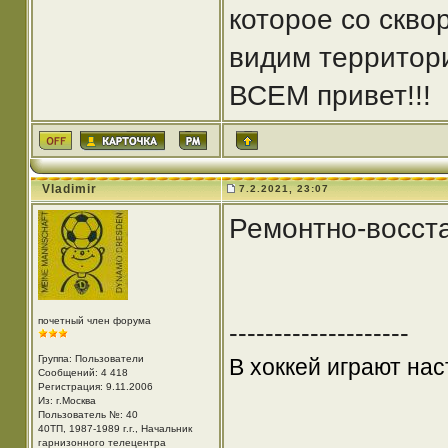
которое со скв
видим территор
ВСЕМ привет!!!
Vladimir
7.2.2021, 23:07
Ремонтно-восст
почетный член форума
--------------------
Группа: Пользователи
В хоккей играют нас
Сообщений: 4 418
Регистрация: 9.11.2006
Из: г.Москва
Пользователь №: 40
40ТП, 1987-1989 г.г., Начальник
гарнизонного телецентра