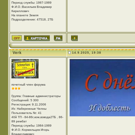
Период службы: 1987-1989
Ф.И.О.:Васильев Владимир
Кириллович
На планете Земля
Подразделение: 47518, 2ТБ
Verk
14.9.2025, 19:38
почетный член форума
Группа: Главные администраторы
Сообщений: 5 300
Регистрация: 9.11.2006
Из: Набережные Челны
Пользователь №: 41
40й ТП - 84-86г,ком,взвода2ТБ , 86-
89 рембат
Период службы: 1984-1989
Ф.И.О.:Кормильцев Игорь
Владиславович