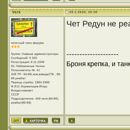
Verk
29.1.2020, 20:20
Чет Редун не ре
почетный член форума
--------------------
Группа: Главные администраторы
Сообщений: 5 300
Броня крепка, и та
Регистрация: 9.11.2006
Из: Набережные Челны
Пользователь №: 41
40й ТП - 84-86г,ком,взвода2ТБ , 86-
89 рембат
Период службы: 1984-1989
Ф.И.О.:Кормильцев Игорь
Владиславович
СССР
Подразделение: 40й полк (84-86),
рембат(86-89)