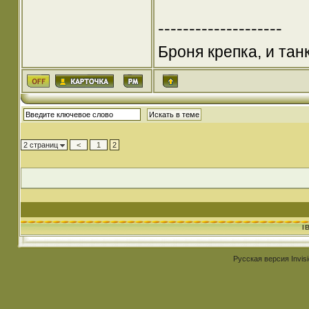
--------------------
Броня крепка, и та
2 страниц
<
1
2
I
Русская версия
Invis