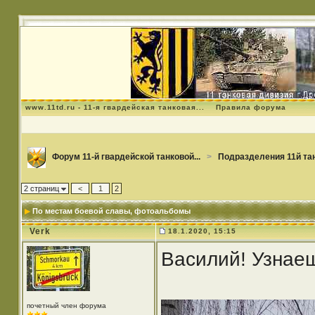
www.11td.ru - 11-я гвардейская танковая...
Правила форума
Форум 11-й гвардейской танковой...
>
Подразделения 11й та
2 страниц
<
1
2
По местам боевой славы
, фотоальбомы
Verk
18.1.2020, 15:15
Василий! Узнаеш
почетный член форума