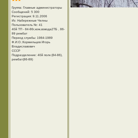
Группа: Главные администраторы
Сообщений: 5 300
Регистрация: 9.11.2006
Из: Набережные Челны
Пользователь №: 41
40й ТП - 84-86г,ком,взвода2ТБ , 86-
89 рембат
Период службы: 1984-1989
Ф.И.О.:Кормильцев Игорь
Владиславович
СССР
Подразделение: 40й полк (84-86),
рембат(86-89)