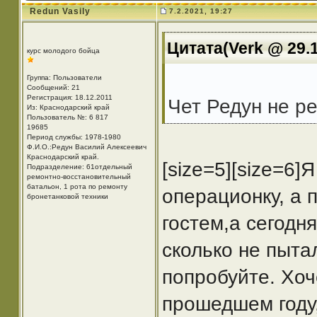
Redun Vasily
7.2.2021, 19:27
Цитата(Verk @ 29.1
курс молодого бойца
Группа: Пользователи
Сообщений: 21
Регистрация: 18.12.2011
Чет Редун не р
Из: Краснодарский край
Пользователь №: 6 817
19685
Период службы: 1978-1980
Ф.И.О.:Редун Василий Алексеевич
Краснодарский край.
[size=5][size=6]
Подразделение: 61отдельный
ремонтно-восстановительный
батальон, 1 рота по ремонту
операционку, а 
бронетанковой техники
гостем,а сегодн
сколько не пыта
попробуйте. Хоч
прошедшем году,