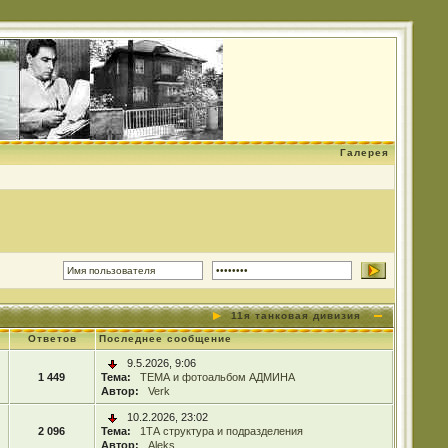
Галерея
11я танковая дивизия
Ответов
Последнее сообщение
9.5.2026, 9:06
1 449
Тема:
ТЕМА и фотоальбом АДМИНА
Автор:
Verk
10.2.2026, 23:02
2 096
Тема:
1ТА структура и подразделения
Автор:
Aleks