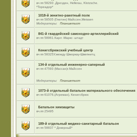
вч пп 58293 ,Дрезден, Hellerau, Klotzsche.
*Тореадор*
1018-й зенитно-ракетный полк
вч пп 58505 (Глютин) Майсcен,Meissen
Модераторы:
Планшетист
841-й гвардейский самоходно-артиллерийский
вч пп 58961.Карл -Маркс- штадт
Кенигсбрюкский учебный центр
вч пп 58325У,между Шморкау-Швепнитц
134-й отдельный инженерно-саперный
вч пп 47593 (Массан)г.Майссен
Модераторы:
Планшетист
1073-й отдельный батальон материального обеспечения
вч пп 61076,(Агреман), Кенигсбрюк
Батальон химзащиты
вч.пп 25495
189-й отдельный медико-санитарный батальон
вч пп 58837 * Докерный*