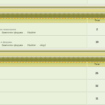
Тем
2
вои пожелания.
,
Зампотех форума
,
Vladimir
19
ы и форумы
,
Зампотех форума
,
Vladimir
,
oleg1
Тем
26
32
11