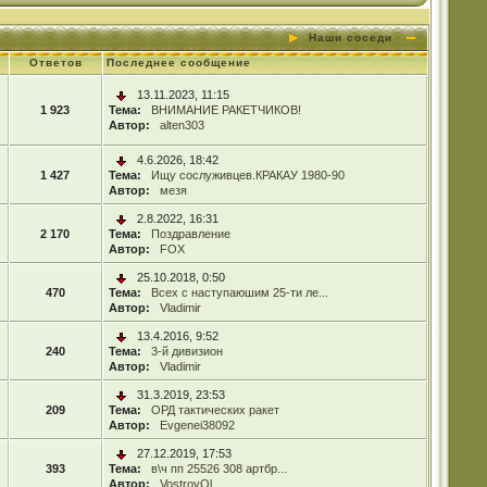
Наши соседи
Ответов
Последнее сообщение
13.11.2023, 11:15
1 923
Тема:
ВНИМАНИЕ РАКЕТЧИКОВ!
Автор:
alten303
4.6.2026, 18:42
1 427
Тема:
Ищу сослуживцев.КРАКАУ 1980-90
Автор:
мезя
2.8.2022, 16:31
2 170
Тема:
Поздравление
Автор:
FOX
25.10.2018, 0:50
470
Тема:
Всех с наступаюшим 25-ти ле...
Автор:
Vladimir
13.4.2016, 9:52
240
Тема:
3-й дивизион
Автор:
Vladimir
31.3.2019, 23:53
209
Тема:
ОРД тактических ракет
Автор:
Evgenei38092
27.12.2019, 17:53
393
Тема:
в\ч пп 25526 308 артбр...
Автор:
VostrovOl