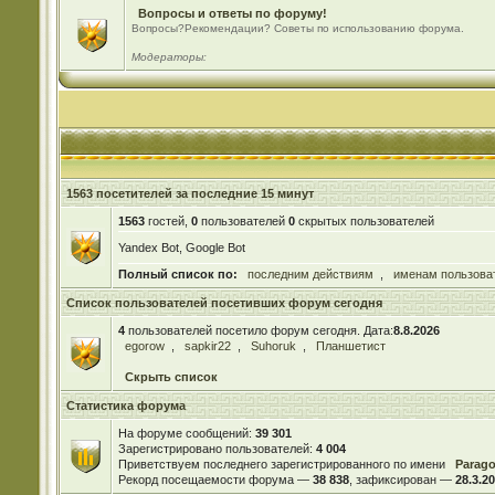
Вопросы и ответы по форуму!
Вопросы?Рекомендации? Советы по использованию форума.
Модераторы:
1563 посетителей за последние 15 минут
1563
гостей,
0
пользователей
0
скрытых пользователей
Yandex Bot, Google Bot
Полный список по:
последним действиям
,
именам пользова
Список пользователей посетивших форум сегодня
4
пользователей посетило форум сегодня. Дата:
8.8.2026
egorow
,
sapkir22
,
Suhoruk
,
Планшетист
Скрыть список
Статистика форума
На форуме сообщений:
39 301
Зарегистрировано пользователей:
4 004
Приветствуем последнего зарегистрированного по имени
Parag
Рекорд посещаемости форума —
38 838
, зафиксирован —
28.3.20