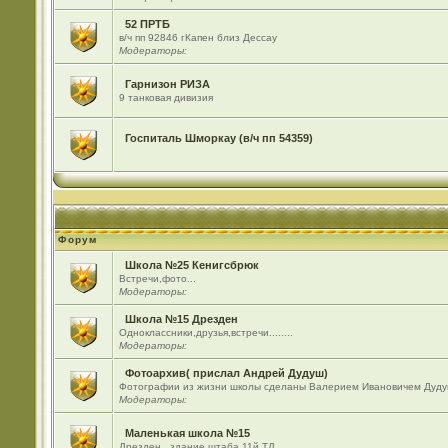
52 ПРТБ
в/ч пп 92846 гКапен близ Дессау
Модераторы:
Гарнизон РИЗА
9 танковая дивизия
Госпиталь Шморкау (в/ч пп 54359)
Форум
Школа №25 Кенигсбрюк
Встречи,фото...
Модераторы:
Школа №15 Дрезден
Одноклассники,друзья,встречи........
Модераторы:
Фотоархив( прислал Андрей Дудуш)
Фотографии из жизни школы сделаны Валерием Ивановичем Дуду
Модераторы:
Маленькая школа №15
Дрезден , здание штаба 11й ТД