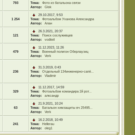
793
Тема:
Фото из батальона связи
Автор:
Glok
29.10.2017, 9:53
1 254
Тема:
Фотоальбом Уханова Александра
Автор:
Алан
26.3.2021, 20:37
121
Тема:
Поиск сослуживцев
Автор:
voditeil
11.12.2023, 11:26
479
Тема:
Военный полигон Оберлаузиц
Автор:
Verk
31.3.2019, 0:43
236
Тема:
Отдельный 134инженерно-сапё...
Автор:
Vladimir
11.12.2017, 14:59
329
Тема:
Фотоальбом командира 2й рот...
Автор:
алксандр
21.9.2021, 10:24
63
Тема:
Батальон химзащиты вч 25495...
Автор:
Verk
16.2.2018, 10:49
241
Тема:
Hellerau
Автор:
oleg1