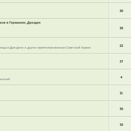
30
ов в Германию ,Дрезден
35
22
ища в Дрездене и других памятников воинам Советской Армии.
37
4
вателей
11
35
16