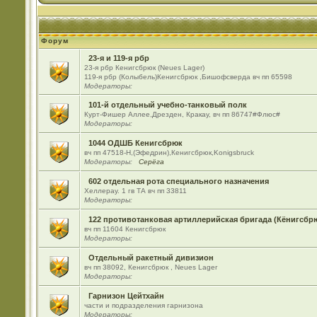
Форум
23-я и 119-я рбр
23-я рбр Кенигсбрюк (Neues Lager)
119-я рбр (Колыбель)Кенигсбрюк ,Бишофсверда вч пп 65598
Модераторы:
101-й отдельный учебно-танковый полк
Курт-Фишер Аллее,Дрезден, Кракау, вч пп 86747#Флюс#
Модераторы:
1044 ОДШБ Кенигсбрюк
вч пп 47518-Н,(Эфедрин),Кенигсбрюк,Konigsbruck
Модераторы:
Серёга
602 отдельная рота специального назначения
Хеллерау. 1 гв ТА вч пп 33811
Модераторы:
122 противотанковая артиллерийская бригада (Кёнигсбр
вч пп 11604 Кенигсбрюк
Модераторы:
Отдельный ракетный дивизион
вч пп 38092, Кенигсбрюк , Neues Lager
Модераторы:
Гарнизон Цейтхайн
части и подразделения гарнизона
Модераторы: