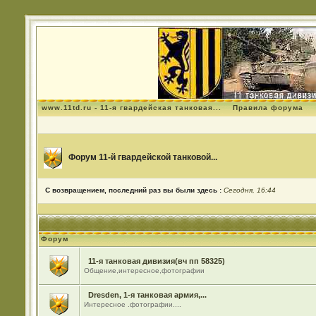
www.11td.ru - 11-я гвардейская танковая...
Правила форума
Форум 11-й гвардейской танковой...
С возвращением, последний раз вы были здесь :
Сегодня, 16:44
Форум
11-я танковая дивизия(вч пп 58325)
Общение,интересное,фотографии
Dresden, 1-я танковая армия,...
Интересное .фотографии....