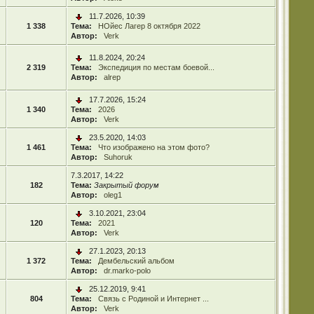
11.7.2026, 10:39
1 338
Тема:
НОйес Лагер 8 октября 2022
Автор:
Verk
11.8.2024, 20:24
2 319
Тема:
Экспедиция по местам боевой...
Автор:
alrep
17.7.2026, 15:24
1 340
Тема:
2026
Автор:
Verk
23.5.2020, 14:03
1 461
Тема:
Что изображено на этом фото?
Автор:
Suhoruk
7.3.2017, 14:22
182
Тема:
Закрытый форум
Автор:
oleg1
3.10.2021, 23:04
120
Тема:
2021
Автор:
Verk
27.1.2023, 20:13
1 372
Тема:
Дембельский альбом
Автор:
dr.marko-polo
25.12.2019, 9:41
804
Тема:
Связь с Родиной и Интернет ...
Автор:
Verk