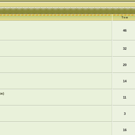
Тем
46
32
20
14
юк)
11
3
16