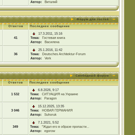
Автор:
Виталий
Форум для гостей
Ответов
Последнее сообщение
17.3.2011, 15:16
41
Тема:
Гостевая книга
Автор:
Василена
25.1.2016, 11:42
36
Тема:
Deutsches Architektur-Forum
Автор:
Verk
Свободный форум
Ответов
Последнее сообщение
6.8.2026, 9:17
1 532
Тема:
СИТУАЦИЯ на Украине
Автор:
Paragon
15.12.2025, 13:35
3 046
Тема:
НОВАЯ ГЕРМАНИЯ
Автор:
Suhoruk
7.1.2021, 5:52
349
Тема:
"Ждал его в образе пропасти...
Автор:
egorow