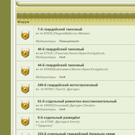
Форум
7-й гвардейский танковый
вч пп 60636,(Падеж)Майсcен,Meissen
Модераторы:
Планшетист
40-й гвардейский танковый
вч.пп 47518 ( Ранетка) Кенигсбрюк.Konigsbruck.
Модераторы:
Verk
44-й гвардейский танковый
вч пп 34998(Комплимент)Кенигсбрюк.Konigsbruck.
Модераторы:
Verk
249-й гвардейский мотострелковый
вч. пп 60560 ( Бунт)г. Дрезден
61-й отдельный ремонтно-восстановительный
вч пп 19685(Ольховый) Дрезден,Dresden
Модераторы:
Verk
9-й отдельный разведбат
вч. пп.47596 .Дрезден( Клоче)
* Ордынец*
153-й отдельный гвардейский батальон связи