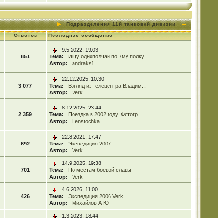
Подразделения 11й танковой дивизии
Ответов
Последнее сообщение
9.5.2022, 19:03
851
Тема:
Ищу однополчан по 7му полку...
Автор:
andraks1
22.12.2025, 10:30
3 077
Тема:
Взгляд из телецентра Владим...
Автор:
Verk
8.12.2025, 23:44
2 359
Тема:
Поездка в 2002 году. Фотогр...
Автор:
Lenstochka
22.8.2021, 17:47
692
Тема:
Экспедиция 2007
Автор:
Verk
14.9.2025, 19:38
701
Тема:
По местам боевой славы
Автор:
Verk
4.6.2026, 11:00
426
Тема:
Экспедиция 2006 Verk
Автор:
Михайлов А Ю
1.3.2023, 18:44