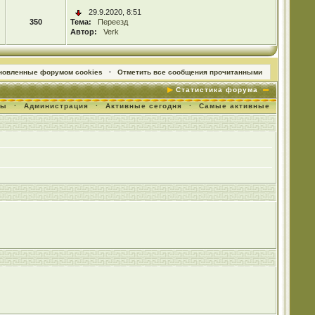
29.9.2020, 8:51
350
Тема:
Переезд
Автор:
Verk
ановленные форумом cookies
·
Отметить все сообщения прочитанными
Статистика форума
мы
·
Администрация
·
Активные сегодня
·
Самые активные