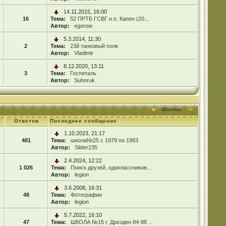
14.11.2015, 16:00
16
Тема:
52 ПРТБ ГСВГ н.п. Капен (20...
Автор:
egorow
5.3.2014, 11:30
2
Тема:
23й танковый полк
Автор:
Vladimir
8.12.2020, 13:11
3
Тема:
Госпиталь
Автор:
Suhoruk
Школы
Ответов
Последнее сообщение
1.10.2023, 21:17
481
Тема:
школа№25 с 1979 по 1983
Автор:
Slider235
2.4.2024, 12:22
1 026
Тема:
Поиск друзей, одоклассников...
Автор:
legion
3.6.2008, 16:31
48
Тема:
Фотографии
Автор:
legion
5.7.2022, 16:10
47
Тема:
ШКОЛА №15 г. Дрезден 84-88 ...