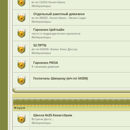
вч пп 11604 Кенигсбрюк
Модераторы:
Отдельный ракетный дивизион
вч пп 38092, Кенигсбрюк , Neues Lager
Модераторы:
Гарнизон Цейтхайн
части и подразделения гарнизона
Модераторы:
52 ПРТБ
в/ч пп 92846 гКапен близ Дессау
Модераторы:
Гарнизон РИЗА
9 танковая дивизия
Госпиталь Шморкау (в/ч пп 54359)
Форум
Школа №25 Кенигсбрюк
Встречи,фото...
Модераторы: