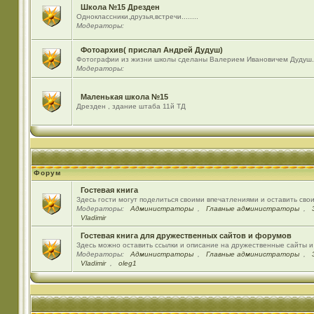
Школа №15 Дрезден
Одноклассники,друзья,встречи........
Модераторы:
Фотоархив( прислал Андрей Дудуш)
Фотографии из жизни школы сделаны Валерием Ивановичем Дудуш.
Модераторы:
Маленькая школа №15
Дрезден , здание штаба 11й ТД
Форум
Гостевая книга
Здесь гости могут поделиться своими впечатлениями и оставить сво
Модераторы:
Администраторы
,
Главные администраторы
,
Vladimir
Гостевая книга для дружественных сайтов и форумов
Здесь можно оставить ссылки и описание на дружественные сайты 
Модераторы:
Администраторы
,
Главные администраторы
,
Vladimir
,
oleg1