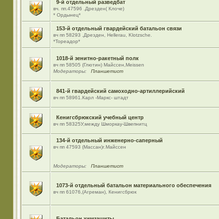
9-й отдельный разведбат
вч. пп.47596 .Дрезден( Клоче)
* Ордынец*
153-й отдельный гвардейский батальон связи
вч пп 58293 ,Дрезден, Hellerau, Klotzsche.
*Тореадор*
1018-й зенитно-ракетный полк
вч пп 58505 (Глютин) Майсcен,Meissen
Модераторы:
Планшетист
841-й гвардейский самоходно-артиллерийский
вч пп 58961.Карл -Маркс- штадт
Кенигсбрюкский учебный центр
вч пп 58325У,между Шморкау-Швепнитц
134-й отдельный инженерно-саперный
вч пп 47593 (Массан)г.Майссен
Модераторы:
Планшетист
1073-й отдельный батальон материального обеспечения
вч пп 61076,(Агреман), Кенигсбрюк
Батальон химзащиты