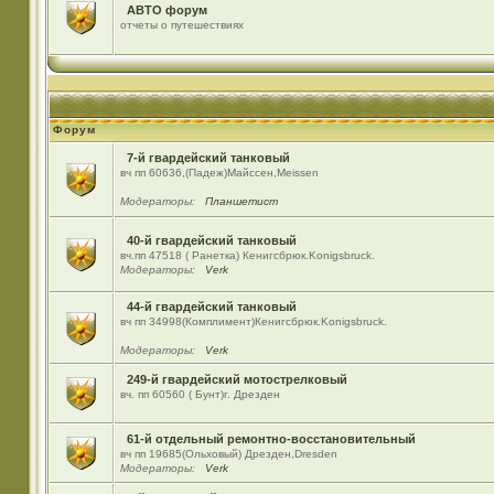
АВТО форум
отчеты о путешествиях
Форум
7-й гвардейский танковый
вч пп 60636,(Падеж)Майсcен,Meissen
Модераторы:
Планшетист
40-й гвардейский танковый
вч.пп 47518 ( Ранетка) Кенигсбрюк.Konigsbruck.
Модераторы:
Verk
44-й гвардейский танковый
вч пп 34998(Комплимент)Кенигсбрюк.Konigsbruck.
Модераторы:
Verk
249-й гвардейский мотострелковый
вч. пп 60560 ( Бунт)г. Дрезден
61-й отдельный ремонтно-восстановительный
вч пп 19685(Ольховый) Дрезден,Dresden
Модераторы:
Verk