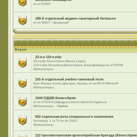
вч.пп 25495
189-й отдельный медико-санитарный батальон
вч пп 58837 * Докерный*
Форум
23-я и 119-я рбр
23-я рбр Кенигсбрюк (Neues Lager)
119-я рбр (Колыбель)Кенигсбрюк ,Бишофсверда вч пп 65598
Модераторы:
101-й отдельный учебно-танковый полк
Курт-Фишер Аллее,Дрезден, Кракау, вч пп 86747#Флюс#
Модераторы:
1044 ОДШБ Кенигсбрюк
вч пп 47518-Н,(Эфедрин),Кенигсбрюк,Konigsbruck
Модераторы:
Серёга
602 отдельная рота специального назначения
Хеллерау. 1 гв ТА вч пп 33811
Модераторы:
122 противотанковая артиллерийская бригада (Кёнигсбрюк