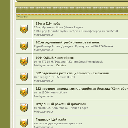
Форум
23-я и 119-я рбр
23-я рбр Кенигсбрюк (Neues Lager)
119-я рбр (Колыбель)Кенигсбрюк ,Бишофсверда вч пп 65598
Модераторы:
101-й отдельный учебно-танковый полк
Курт-Фишер Аллее,Дрезден, Кракау, вч пп 86747#Флюс#
Модераторы:
1044 ОДШБ Кенигсбрюк
вч пп 47518-Н,(Эфедрин),Кенигсбрюк,Konigsbruck
Модераторы:
Серёга
602 отдельная рота специального назначения
Хеллерау. 1 гв ТА вч пп 33811
Модераторы:
122 противотанковая артиллерийская бригада (Кёнигсбр
вч пп 11604 Кенигсбрюк
Модераторы:
Отдельный ракетный дивизион
вч пп 38092, Кенигсбрюк , Neues Lager
Модераторы:
Гарнизон Цейтхайн
части и подразделения гарнизона
Модераторы: