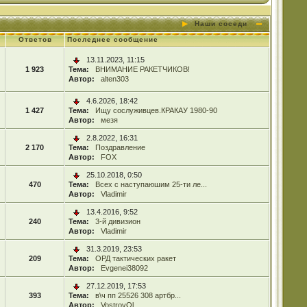
Наши соседи
Ответов
Последнее сообщение
13.11.2023, 11:15
1 923
Тема:
ВНИМАНИЕ РАКЕТЧИКОВ!
Автор:
alten303
4.6.2026, 18:42
1 427
Тема:
Ищу сослуживцев.КРАКАУ 1980-90
Автор:
мезя
2.8.2022, 16:31
2 170
Тема:
Поздравление
Автор:
FOX
25.10.2018, 0:50
470
Тема:
Всех с наступаюшим 25-ти ле...
Автор:
Vladimir
13.4.2016, 9:52
240
Тема:
3-й дивизион
Автор:
Vladimir
31.3.2019, 23:53
209
Тема:
ОРД тактических ракет
Автор:
Evgenei38092
27.12.2019, 17:53
393
Тема:
в\ч пп 25526 308 артбр...
Автор:
VostrovOl