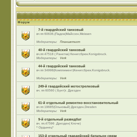
Форум
7-й гвардейский танковый
вч пп 60636,(Падеж)Майсcен,Meissen
Модераторы:
Планшетист
40-й гвардейский танковый
вч.пп 47518 ( Ранетка) Кенигсбрюк.Konigsbruck.
Модераторы:
Verk
44-й гвардейский танковый
вч пп 34998(Комплимент)Кенигсбрюк.Konigsbruck.
Модераторы:
Verk
249-й гвардейский мотострелковый
вч. пп 60560 ( Бунт)г. Дрезден
61-й отдельный ремонтно-восстановительный
вч пп 19685(Ольховый) Дрезден,Dresden
Модераторы:
Verk
9-й отдельный разведбат
вч. пп.47596 .Дрезден( Клоче)
* Ордынец*
153-й отдельный гвардейский батальон связи