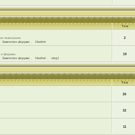
Тем
2
вои пожелания.
,
Зампотех форума
,
Vladimir
19
ы и форумы
,
Зампотех форума
,
Vladimir
,
oleg1
Тем
26
32
11