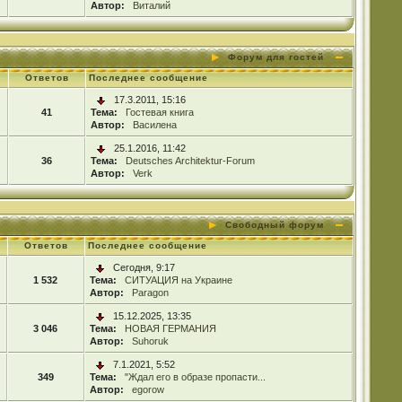
Автор:
Виталий
Форум для гостей
Ответов
Последнее сообщение
17.3.2011, 15:16
41
Тема:
Гостевая книга
Автор:
Василена
25.1.2016, 11:42
36
Тема:
Deutsches Architektur-Forum
Автор:
Verk
Свободный форум
Ответов
Последнее сообщение
Сегодня, 9:17
1 532
Тема:
СИТУАЦИЯ на Украине
Автор:
Paragon
15.12.2025, 13:35
3 046
Тема:
НОВАЯ ГЕРМАНИЯ
Автор:
Suhoruk
7.1.2021, 5:52
349
Тема:
"Ждал его в образе пропасти...
Автор:
egorow