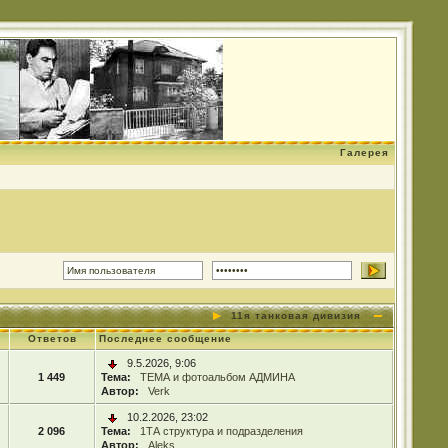
Галерея
11я танковая дивизия
Ответов
Последнее сообщение
9.5.2026, 9:06
1 449
Тема:
ТЕМА и фотоальбом АДМИНА
Автор:
Verk
10.2.2026, 23:02
2 096
Тема:
1ТА структура и подразделения
Автор:
Aleks