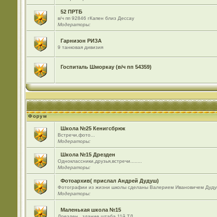
52 ПРТБ
в/ч пп 92846 гКапен близ Дессау
Модераторы:
Гарнизон РИЗА
9 танковая дивизия
Госпиталь Шморкау (в/ч пп 54359)
Форум
Школа №25 Кенигсбрюк
Встречи,фото...
Модераторы:
Школа №15 Дрезден
Одноклассники,друзья,встречи........
Модераторы:
Фотоархив( прислал Андрей Дудуш)
Фотографии из жизни школы сделаны Валерием Ивановичем Дуду
Модераторы:
Маленькая школа №15
Дрезден , здание штаба 11й ТД