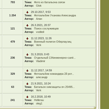
793
Тема:
Фото из батальона связи
Автор:
Glok
29.10.2017, 9:53
1 254
Тема:
Фотоальбом Уханова Александра
Автор:
Алан
26.3.2021, 20:37
121
Тема:
Поиск сослуживцев
Автор:
voditeil
11.12.2023, 11:26
479
Тема:
Военный полигон Оберлаузиц
Автор:
Verk
31.3.2019, 0:43
236
Тема:
Отдельный 134инженерно-сапё...
Автор:
Vladimir
11.12.2017, 14:59
329
Тема:
Фотоальбом командира 2й рот...
Автор:
алксандр
21.9.2021, 10:24
63
Тема:
Батальон химзащиты вч 25495...
Автор:
Verk
16.2.2018, 10:49
241
Тема:
Hellerau
Автор:
oleg1