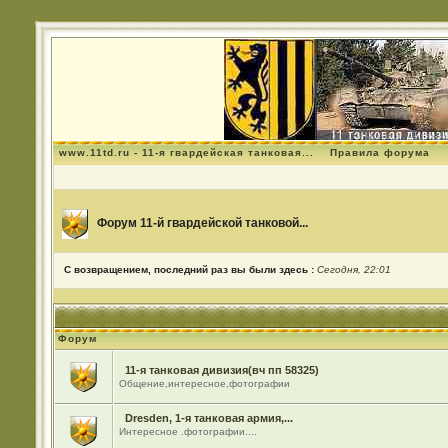
www.11td.ru - 11-я гвардейская танковая...
Правила форума
Форум 11-й гвардейской танковой...
С возвращением, последний раз вы были здесь :
Сегодня, 22:01
Форум
11-я танковая дивизия(вч пп 58325)
Общение,интересное,фотографии
Dresden, 1-я танковая армия,...
Интересное .фотографии....