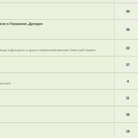
30
ов в Германию ,Дрезден
35
22
ища в Дрездене и других памятников воинам Советской Армии.
37
4
вателей
11
35
16