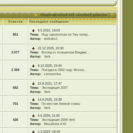
Подразделения 11й танковой дивизии
Ответов
Последнее сообщение
9.5.2022, 19:03
851
Тема:
Ищу однополчан по 7му полку...
Автор:
andraks1
22.12.2025, 10:30
3 077
Тема:
Взгляд из телецентра Владим...
Автор:
Verk
8.12.2025, 23:44
2 359
Тема:
Поездка в 2002 году. Фотогр...
Автор:
Lenstochka
22.8.2021, 17:47
692
Тема:
Экспедиция 2007
Автор:
Verk
14.9.2025, 19:38
701
Тема:
По местам боевой славы
Автор:
Verk
4.6.2026, 11:00
426
Тема:
Экспедиция 2006 Verk
Автор:
Михайлов А Ю
1.3.2023, 18:44