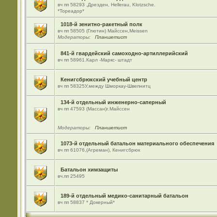
вч пп 58293 ,Дрезден, Hellerau, Klotzsche.
*Тореадор*
1018-й зенитно-ракетный полк
вч пп 58505 (Глютин) Майсcен,Meissen
Модераторы:
Планшетист
841-й гвардейский самоходно-артиллерийский
вч пп 58961.Карл -Маркс- штадт
Кенигсбрюкский учебный центр
вч пп 58325У,между Шморкау-Швепнитц
134-й отдельный инженерно-саперный
вч пп 47593 (Массан)г.Майссен
Модераторы:
Планшетист
1073-й отдельный батальон материального обеспечения
вч пп 61076,(Агреман), Кенигсбрюк
Батальон химзащиты
вч.пп 25495
189-й отдельный медико-санитарный батальон
вч пп 58837 * Докерный*