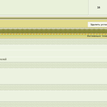
16
Удалить уст
Активные те
телей