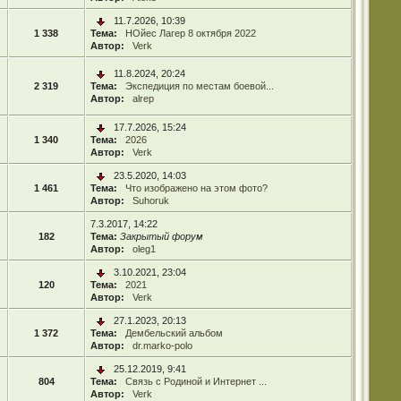
11.7.2026, 10:39
1 338
Тема:
НОйес Лагер 8 октября 2022
Автор:
Verk
11.8.2024, 20:24
2 319
Тема:
Экспедиция по местам боевой...
Автор:
alrep
17.7.2026, 15:24
1 340
Тема:
2026
Автор:
Verk
23.5.2020, 14:03
1 461
Тема:
Что изображено на этом фото?
Автор:
Suhoruk
7.3.2017, 14:22
182
Тема:
Закрытый форум
Автор:
oleg1
3.10.2021, 23:04
120
Тема:
2021
Автор:
Verk
27.1.2023, 20:13
1 372
Тема:
Дембельский альбом
Автор:
dr.marko-polo
25.12.2019, 9:41
804
Тема:
Связь с Родиной и Интернет ...
Автор:
Verk