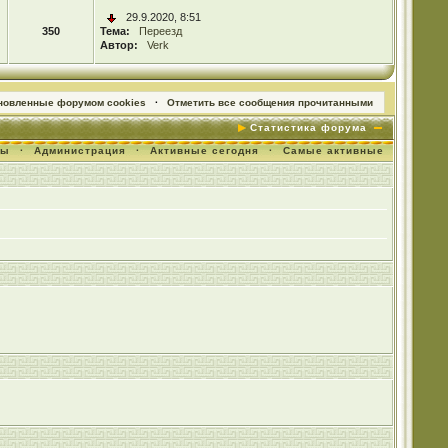
29.9.2020, 8:51
350
Тема:
Переезд
Автор:
Verk
ановленные форумом cookies
·
Отметить все сообщения прочитанными
Статистика форума
мы
·
Администрация
·
Активные сегодня
·
Самые активные