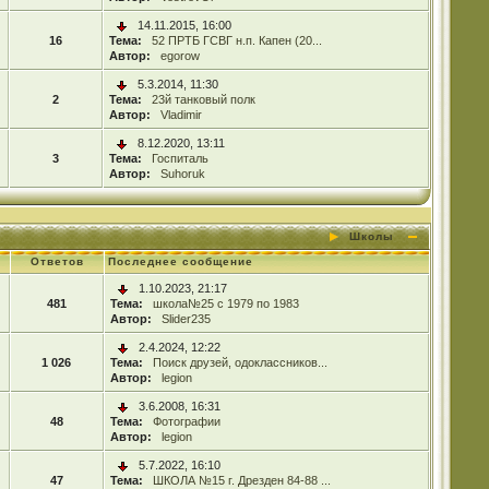
14.11.2015, 16:00
16
Тема:
52 ПРТБ ГСВГ н.п. Капен (20...
Автор:
egorow
5.3.2014, 11:30
2
Тема:
23й танковый полк
Автор:
Vladimir
8.12.2020, 13:11
3
Тема:
Госпиталь
Автор:
Suhoruk
Школы
Ответов
Последнее сообщение
1.10.2023, 21:17
481
Тема:
школа№25 с 1979 по 1983
Автор:
Slider235
2.4.2024, 12:22
1 026
Тема:
Поиск друзей, одоклассников...
Автор:
legion
3.6.2008, 16:31
48
Тема:
Фотографии
Автор:
legion
5.7.2022, 16:10
47
Тема:
ШКОЛА №15 г. Дрезден 84-88 ...