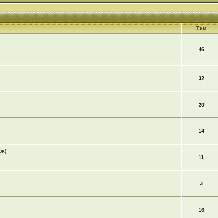
Тем
46
32
20
14
юк)
11
3
16