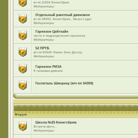
вч пп 11604 Кенигсбрюк
Модераторы:
Отдельный ракетный дивизион
вч пп 38092, Кенигсбрюк , Neues Lager
Модераторы:
Гарнизон Цейтхайн
части и подразделения гарнизона
Модераторы:
52 ПРТБ
в/ч пп 92846 гКапен близ Дессау
Модераторы:
Гарнизон РИЗА
9 танковая дивизия
Госпиталь Шморкау (в/ч пп 54359)
Форум
Школа №25 Кенигсбрюк
Встречи,фото...
Модераторы: