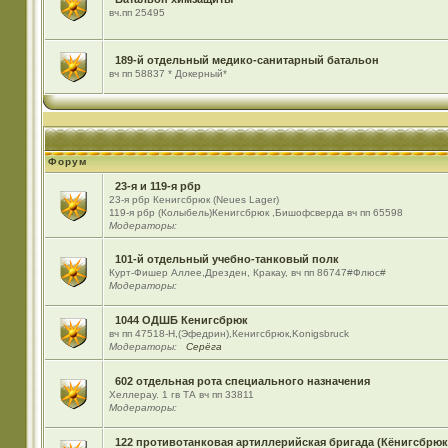
вч.пп 25495
189-й отдельный медико-санитарный батальон
вч пп 58837 * Докерный*
Форум
23-я и 119-я рбр
23-я рбр Кенигсбрюк (Neues Lager)
119-я рбр (Колыбель)Кенигсбрюк ,Бишофсверда вч пп 65598
Модераторы:
101-й отдельный учебно-танковый полк
Курт-Фишер Аллее,Дрезден, Кракау, вч пп 86747#Флюс#
Модераторы:
1044 ОДШБ Кенигсбрюк
вч пп 47518-Н,(Эфедрин),Кенигсбрюк,Konigsbruck
Модераторы:
Серёга
602 отдельная рота специального назначения
Хеллерау. 1 гв ТА вч пп 33811
Модераторы:
122 противотанковая артиллерийская бригада (Кёнигсбрюк