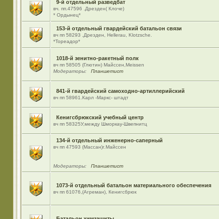
9-й отдельный разведбат
вч. пп.47596 .Дрезден( Клоче)
* Ордынец*
153-й отдельный гвардейский батальон связи
вч пп 58293 ,Дрезден, Hellerau, Klotzsche.
*Тореадор*
1018-й зенитно-ракетный полк
вч пп 58505 (Глютин) Майсcен,Meissen
Модераторы:
Планшетист
841-й гвардейский самоходно-артиллерийский
вч пп 58961.Карл -Маркс- штадт
Кенигсбрюкский учебный центр
вч пп 58325У,между Шморкау-Швепнитц
134-й отдельный инженерно-саперный
вч пп 47593 (Массан)г.Майссен
Модераторы:
Планшетист
1073-й отдельный батальон материального обеспечения
вч пп 61076,(Агреман), Кенигсбрюк
Батальон химзащиты