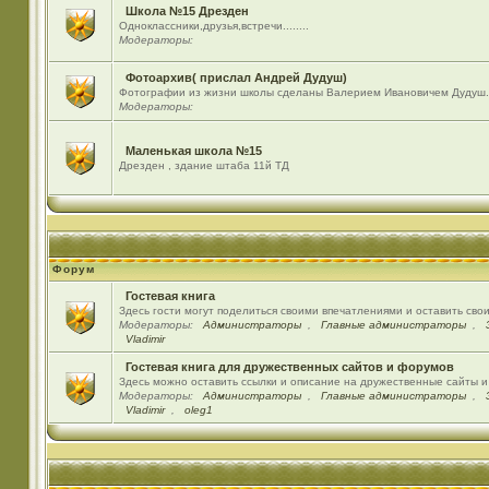
Школа №15 Дрезден
Одноклассники,друзья,встречи........
Модераторы:
Фотоархив( прислал Андрей Дудуш)
Фотографии из жизни школы сделаны Валерием Ивановичем Дудуш.
Модераторы:
Маленькая школа №15
Дрезден , здание штаба 11й ТД
Форум
Гостевая книга
Здесь гости могут поделиться своими впечатлениями и оставить сво
Модераторы:
Администраторы
,
Главные администраторы
,
Vladimir
Гостевая книга для дружественных сайтов и форумов
Здесь можно оставить ссылки и описание на дружественные сайты 
Модераторы:
Администраторы
,
Главные администраторы
,
Vladimir
,
oleg1