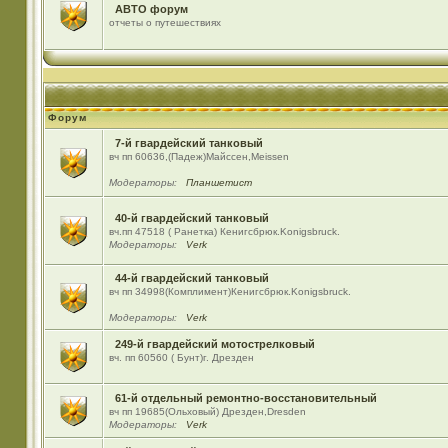
АВТО форум
отчеты о путешествиях
Форум
7-й гвардейский танковый
вч пп 60636,(Падеж)Майсcен,Meissen
Модераторы:
Планшетист
40-й гвардейский танковый
вч.пп 47518 ( Ранетка) Кенигсбрюк.Konigsbruck.
Модераторы:
Verk
44-й гвардейский танковый
вч пп 34998(Комплимент)Кенигсбрюк.Konigsbruck.
Модераторы:
Verk
249-й гвардейский мотострелковый
вч. пп 60560 ( Бунт)г. Дрезден
61-й отдельный ремонтно-восстановительный
вч пп 19685(Ольховый) Дрезден,Dresden
Модераторы:
Verk