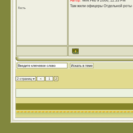
Автор:
Verk Feb 9 2006, 12:33 PM
Там жили офицеры Отдельной роты 
Гость
2 страниц
<
1
2