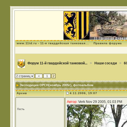
www.11td.ru - 11-я гвардейская танковая...
Правила форума
Форум 11-й гвардейской танковой...
>
Наши соседи
>
6
2 страниц
<
1
2
Экспедиция ОРСН(ноябрь 2005г)
, фотоальбом
Архив
4.11.2006, 19:07
Автор:
Verk Nov 29 2005, 01:03 PM
Гость