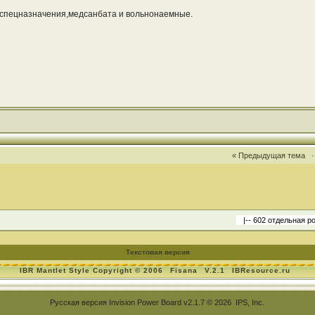
спецназначения,медсанбата и вольнонаемные.
« Предыдущая тема
Текстовая версия
IBR Mantlet Style Copyright © 2006
Fisana
V.2.1
IBResource.ru
Русская версия
Invision Power Board
v2.1.7 © 2026 IPS, Inc.