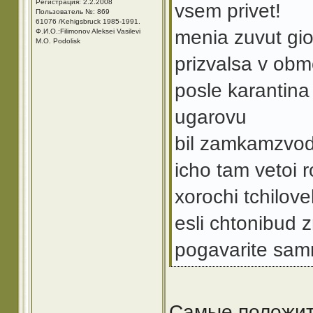
Регистрация: 2.2.2008
vsem privet!
Пользователь №: 869
61076 /Kehigsbruck 1985-1991.
menia zuvut gior
Ф.И.О.:Filimonov Aleksei Vasilevi
M.O. Podolisk
prizvalsa v obmo 
posle karantina 
ugarovu
bil zamkamzvod 
icho tam vetoi r
xorochi tchilove
esli chtonibud 
pogavarite samno
Самые положит