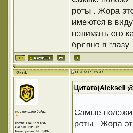
роты . Жора эт
имеются в виду
понимать его к
бревно в глазу.
Gazik
22.4.2010, 23:48
Цитата(Alekseii @
Самые положит
курс молодого бойца
роты . Жора э
Группа: Пользователи
Сообщений: 246
Регистрация: 14.6.2007