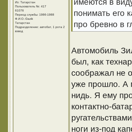
имеются в виду
Из: Татарстан
Пользователь №: 417
понимать его к
61076
Период службы: 1986-1988
Ф.И.О.:Gazik
про бревно в г
Татарстан
Подразделение: автобат, 1 рота 2
взвод
Автомобиль ЗиЛ
был, как техна
соображал не о
уже прошло. А 
нидь. Я ему пр
контактно-бата
ругательствами
ноги из-под кап