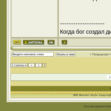
--------------------
Когда бог создал д
« Предыдущая 
2 страниц
<
1
2
IBR Mantlet Style Copyrig
Русская версия
Invis