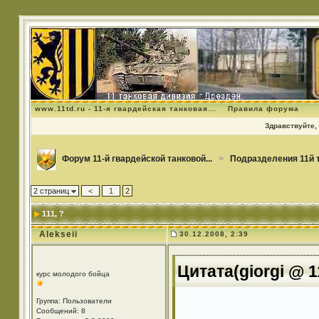
www.11td.ru - 11-я гвардейская танковая...
Правила форума
Здравствуйте, 
Форум 11-й гвардейской танковой...
>
Подразделения 11й 
2 страниц
<
1
2
111
, ?
Alekseii
30.12.2008, 2:39
Цитата(giorgi @ 1
курс молодого бойца
Группа: Пользователи
Сообщений: 8