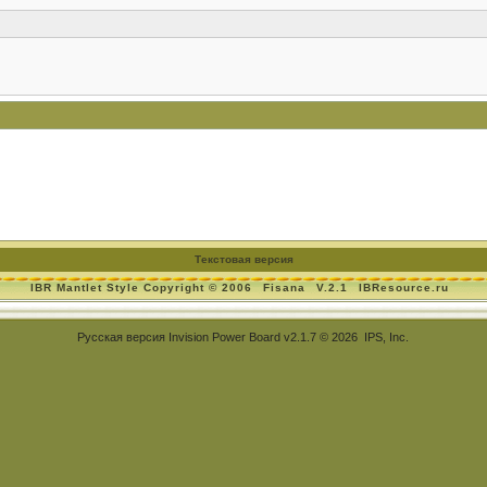
Текстовая версия
IBR Mantlet Style Copyright © 2006
Fisana
V.2.1
IBResource.ru
Русская версия
Invision Power Board
v2.1.7 © 2026 IPS, Inc.