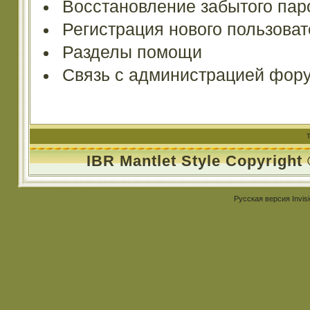
Восстановление забытого пар
Регистрация нового пользова
Разделы помощи
Связь с администрацией фор
IBR Mantlet Style Copyright
Русская версия
Invis