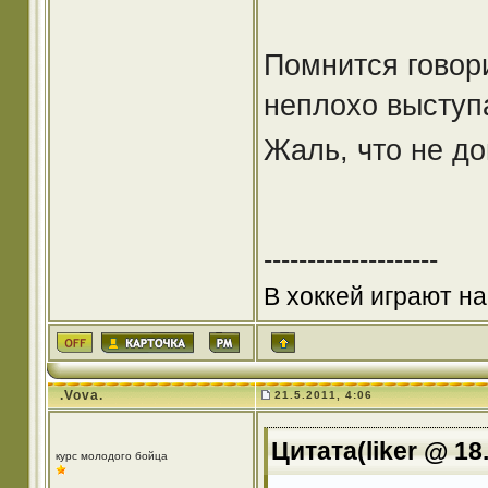
Помнится говор
неплохо выступа
Жаль, что не до
--------------------
В хоккей играют на
.Vova.
21.5.2011, 4:06
Цитата(liker @ 18
курс молодого бойца