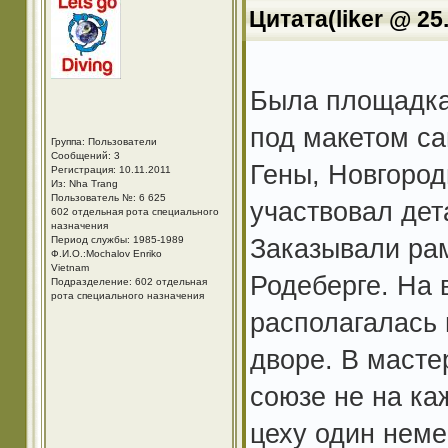
Цитата(liker @ 25
Была площадка,
под макетом са
Группа: Пользователи
Сообщений: 3
Гены, Новгород
Регистрация: 10.11.2011
Из: Nha Trang
Пользователь №: 6 625
участвовал дет
602 отдельная рота специального
назначения
Заказывали рам
Период службы: 1985-1989
Ф.И.О.:Mоchalov Enriko
Vietnam
Родеберге. На 
Подразделение: 602 отдельная
рота специального назначения
располагалась 
дворе. В масте
союзе не на ка
цеху один неме