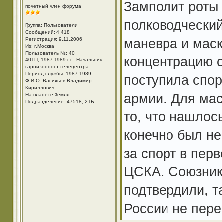
Замполит роты
почетный член форума
полководческий
Группа: Пользователи
Сообщений: 4 418
маневра и маск
Регистрация: 9.11.2006
Из: г.Москва
Пользователь №: 40
концентрацию с
40ТП, 1987-1989 г.г., Начальник
гарнизонного телецентра
Период службы: 1987-1989
поступила спор
Ф.И.О.:Васильев Владимир
Кириллович
армии. Для мас
На планете Земля
Подразделение: 47518, 2ТБ
то, что нашлос
конечно был не
за спорт в пер
ЦСКА. Союзник
подтвердили, т
России не пере