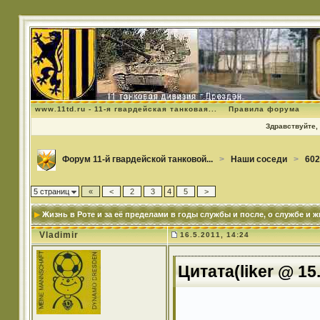
www.11td.ru - 11-я гвардейская танковая...
Правила форума
Здравствуйте, 
Форум 11-й гвардейской танковой...
>
Наши соседи
>
602
5 страниц
«
<
2
3
4
5
>
Жизнь в Роте и за её пределами в годы службы и после
, о службе и 
Vladimir
16.5.2011, 14:24
Цитата(liker @ 15