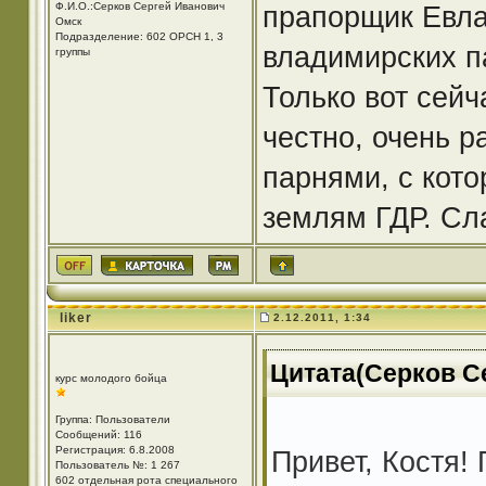
Ф.И.О.:Серков Сергей Иванович
прапорщик Евлан
Омск
Подразделение: 602 ОРСН 1, 3
владимирских п
группы
Только вот сейч
честно, очень р
парнями, с кото
землям ГДР. Сл
liker
2.12.2011, 1:34
Цитата(Серков Се
курс молодого бойца
Группа: Пользователи
Сообщений: 116
Регистрация: 6.8.2008
Привет, Костя!
Пользователь №: 1 267
602 отдельная рота специального