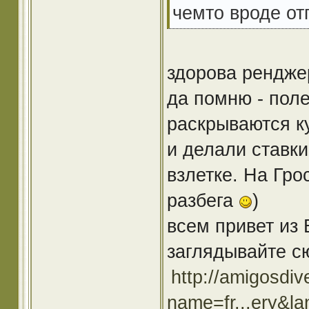
чемто вроде о
здорова ренджер
да помню - поле
раскрываются ку
и делали ставк
взлетке. На Гро
разбега
)
всем привет из 
заглядывайте сю
http://amigosdiv
name=fr...ery&la