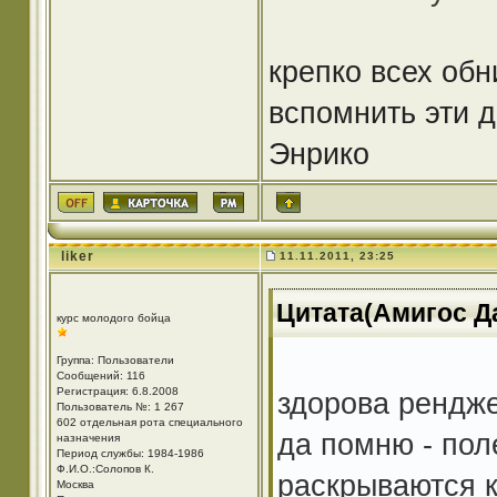
крепко всех обн
вспомнить эти де
Энрико
liker
11.11.2011, 23:25
Цитата(Амигос Да
курс молодого бойца
Группа: Пользователи
Сообщений: 116
Регистрация: 6.8.2008
здорова рендже
Пользователь №: 1 267
602 отдельная рота специального
да помню - пол
назначения
Период службы: 1984-1986
Ф.И.О.:Солопов К.
раскрываются к
Москва