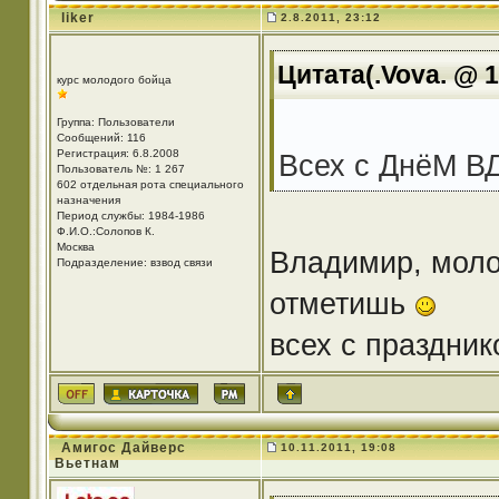
liker
2.8.2011, 23:12
Цитата(.Vova. @ 1
курс молодого бойца
Группа: Пользователи
Сообщений: 116
Регистрация: 6.8.2008
Всех с ДнёМ ВД
Пользователь №: 1 267
602 отдельная рота специального
назначения
Период службы: 1984-1986
Ф.И.О.:Солопов К.
Москва
Владимир, моло
Подразделение: взвод связи
отметишь
всех с праздни
Амигос Дайверс
10.11.2011, 19:08
Вьетнам