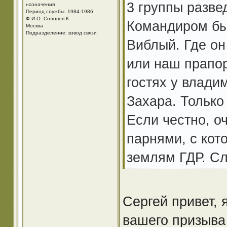
3 группы разве
назначения
Период службы: 1984-1986
Ф.И.О.:Солопов К.
Командиром бы
Москва
Подразделение: взвод связи
Виблый. Где он
или наш прапор
гостях у влади
Захара. Только
Если честно, оч
парнями, с кот
землям ГДР. Сл
Сергей привет,
вашего призыва