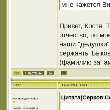
мне кажется Ви
Привет, Костя! 
отчество, по мо
наши "дедушки"
сержанты Быков
(фамилию запа
liker
10.12.2011, 14:21
Цитата(Серков Се
курс молодого бойца
Группа: Пользователи