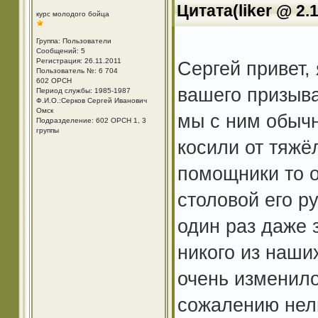
Цитата(liker @ 2.1
курс молодого бойца
Группа: Пользователи
Сообщений: 5
Регистрация: 26.11.2011
Сергей привет,
Пользователь №: 6 704
602 ОРСН
вашего призыва
Период службы: 1985-1987
Ф.И.О.:Серков Сергей Иванович
Омск
мы с ним обычн
Подразделение: 602 ОРСН 1, 3
группы
косили от тяжёл
помощники то о
столовой его р
один раз даже 
никого из наши
очень изменило
сожалению нель