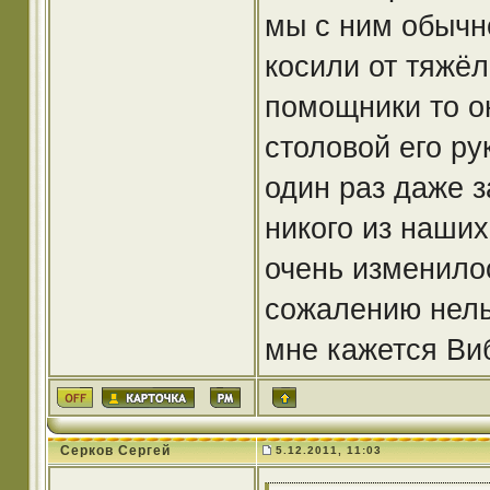
мы с ним обычн
косили от тяжёл
помощники то о
столовой его ру
один раз даже з
никого из наших
очень изменилос
сожалению нель
мне кажется Виб
Серков Сергей
5.12.2011, 11:03