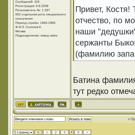
Сообщений: 116
Регистрация: 6.8.2008
Привет, Костя! 
Пользователь №: 1 267
602 отдельная рота специального
отчество, по м
назначения
Период службы: 1984-1986
Ф.И.О.:Солопов К.
наши "дедушки"
Москва
Подразделение: взвод связи
сержанты Быков
(фамилию запа
Батина фамилия
тут редко отмеч
« П
5 страниц
«
<
2
3
4
5
>