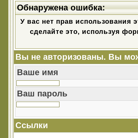
Обнаружена ошибка:
У вас нет прав использования 
сделайте это, используя фор
Вы не авторизованы. Вы мож
Ваше имя
Ваш пароль
Ссылки