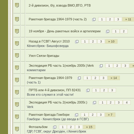
2-й дивизион, б/у, взвода ВМО,ВТО, РТВ
Ракетная бригада 1964-1979 (часть 2)
1
2
3
» 11
19 ноября - День ракетных войск и артиллерии
1
2
Назад в ГСВГ! Август 2010
1
2
3
» 10
Кёнигсбрюк- Бишофсверда
Узел Связи бригады
Экспедиция РБ часть 1(ноябрь 2005г.)Verk
1
2
3
»
комметарии
Ракетная бригада 1964-1979
1
2
3
» 14
(часть 1)
ПРТБ или 4-й дивизион, ПП 82431
1
2
3
Всем кто служил в этой части!
Экспедиция РБ часть 2(ноябрь 2005г.)
1
2
3
4
Verk
Ракетная бригада Гомбори
1
2
3
» 7
Гомбори - Кенигсбрюк (до ввода в ГСВГ)
Фотоальбом
1
2
3
» 15
ГДР, ГСВГ, округ Дрезден, г.Кенигсбрюк