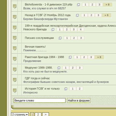
Bishofswerda - 1-й дивизион 119 рбр
1
2
3
» 8
Всем, кто служил в в/ч пп 68257
Назад в ГСВГ-2! Ноябрь 2012 года.
1
2
3
» 6
Берлин-Бишофсверда-Мутланген
199-я гвардейская легкоартиллерийская Дрезденская, ордена Алекс
Невского бригада
1
2
3
4
Письмо сослуживцам
1
2
3
Вечная память!
Помянем..............
Ракетная бригада 1984 - 1988
1
2
3
» 8
Продолжение
Медпункт 1986-1988.
1
2
3
Кто хоть раз не был в медпункте.
ГДР тогда и сейчас
Фотографии бывших советских казарм, инсталляций и бункеров
История ГСВГ и не только
1
2
Интересно
2 страниц
1
2
>