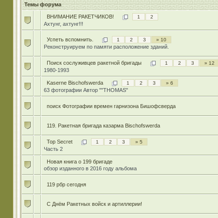
Темы форума
ВНИМАНИЕ РАКЕТЧИКОВ!
1
2
Ахтунг, ахтунг!!!
Успеть вспомнить.
1
2
3
» 10
Реконструируем по памяти расположение зданий.
Поиск сослуживцев ракетной бригады
1
2
3
» 12
1980-1993
Kaserne Bischofswerda
1
2
3
» 6
63 фотографии Автор ""THOMAS"
поиск Фотографии времен гарнизона Бишофсверда
119. Ракетная бригада казарма Bischofswerda
Top Secret
1
2
3
» 5
Часть 2
Новая книга о 199 бригаде
обзор изданного в 2016 году альбома
119 рбр сегодня
С Днём Ракетных войск и артиллерии!