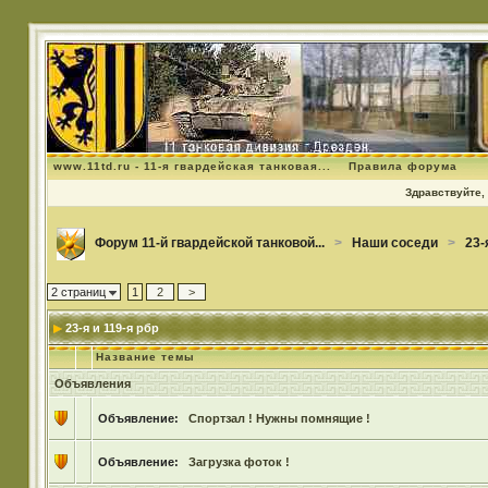
www.11td.ru - 11-я гвардейская танковая...
Правила форума
Здравствуйте, 
Форум 11-й гвардейской танковой...
>
Наши соседи
>
23-
2 страниц
1
2
>
23-я и 119-я рбр
Название темы
Объявления
Объявление:
Спортзал ! Нужны помнящие !
Объявление:
Загрузка фоток !