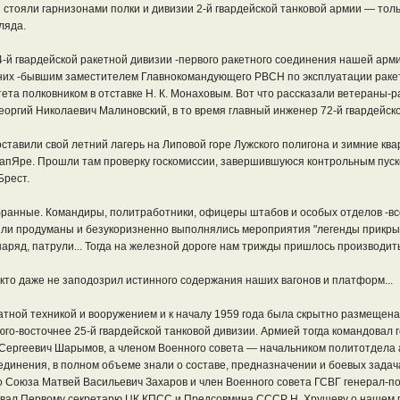
ы стояли гарнизонами полки и дивизии 2-й гвардейской танковой армии — тол
ляда.
-й гвардейской ракетной дивизии -первого ракетного соединения нашей арми
 них -бывшим заместителем Главнокомандующего РВСН по эксплуатации ракет
та полковником в отставке Н. К. Монаховым. Вот что рассказали ветераны-ра
еоргий Николаевич Малиновский, в то время главный инженер 72-й гвардейск
ставили свой летний лагерь на Липовой горе Лужского полигона и зимние кв
 КапЯре. Прошли там проверку госкомиссии, завершившуюся контрольным пуско
Брест.
ранные. Командиры, политработники, офицеры штабов и особых отделов -все 
ыли продуманы и безукоризненно выполнялись мероприятия "легенды прикрыт
аряд, патрули... Тогда на железной дороге нам трижды пришлось производить 
икто даже не заподозрил истинного содержания наших вагонов и платформ...
атной техникой и вооружением и к началу 1959 года была скрытно размещена 
го-восточнее 25-й гвардейской танковой дивизии. Армией тогда командовал
ергеевич Шарымов, а членом Военного совета — начальником политотдела ар
единения, в полном объеме знали о составе, предназначении и боевых зада
 Союза Матвей Васильевич Захаров и член Военного совета ГСВГ генерал-пол
ывал Первому секретарю ЦК КПСС и Предсовмина СССР Н. Хрущеву о нашем пр