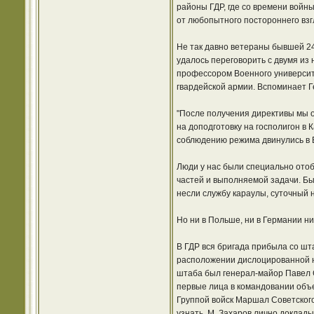
районы ГДР, где со времени войн
от любопытного постороннего взг
Не так давно ветераны бывшей 24
удалось переговорить с двумя из
профессором Военного университе
гвардейской армии. Вспоминает Г
"После получения директивы мы о
на доподготовку на госполигон в
соблюдению режима двинулись в 
Люди у нас были специально отоб
частей и выполняемой задачи. Б
несли службу караулы, суточный н
Но ни в Польше, ни в Германии н
В ГДР вся бригада прибыла со шт
расположении дислоцированной ю
штаба был генерал-майор Павел С
первые лица в командовании объ
Группой войск Маршал Советского
узнать, М. Захаров лично доклад