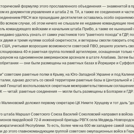
исторический формуляр этого прославленного объединения — знаменитой в
ом из документов управления и штаба 2 гв. ТА, а также ее соединения и час
оединением РВСН все прошедшие десятилетия оставались особо охраняемой 
 Во всяком случае, об этом ничего не слышали ее недавние командующие ге
ль командующего войсками и начальник штаба ПриВо, а также ее нынешний 
 недавно удалось узнать от самих участников того "ракетного похода" в ГДР, 
 двумя и тремя нулями особой секретности, и ветераны смогли говорить откр
ии США, учитывая возросшие возможности советской ПВО, решило усилить св
лоцирована 40-я ракетная группа полевой артиллерии, оснащенная только 
рауном на одноименном американском арсенале в штате Алабама. Затем были
обритании — они были размещены на ракетных базах в Йоркшире и Суффол
" советские ракетные полки в Крыму, на Юго-Западной Украине и под Калин
 и Италии, однако достать со своей территории ракетные базы в Центральной
тский Генштаб воспользовался секретным межправительственным соглашением
К — читай: ракетные соединения — могли быть размещены в Болгарии и ГДР.
Малиновский доложил первому секретарю ЦК Никите Хрущеву и тот даль "доб
го штаба Маршал Советского Союза Василий Соколовский направил в войска
зионов гвардейской 72-й инженерной бригады РВГК села Медведь Новгородск
мократической Республики. То есть, более чем на 600 км западнее самой зап
чи до этого главнокомандующим группой советских оккупационных войск в Г