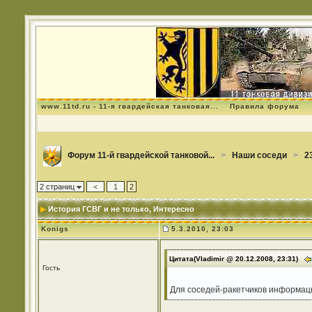
www.11td.ru - 11-я гвардейская танковая...
Правила форума
Форум 11-й гвардейской танковой...
>
Наши соседи
>
2
2 страниц
<
1
2
История ГСВГ и не только
, Интересно
Konigs
5.3.2010, 23:03
Цитата(Vladimir @ 20.12.2008, 23:31)
Гость
Для соседей-ракетчиков информаци