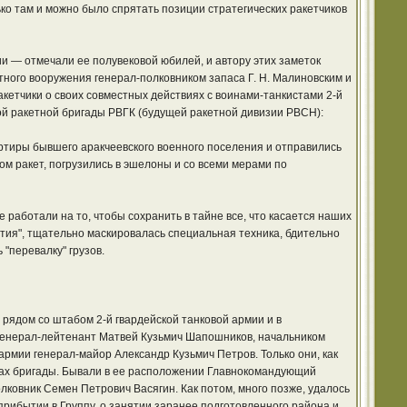
ько там и можно было спрятать позиции стратегических ракетчиков
и — отмечали ее полувековой юбилей, и автору этих заметок
ного вооружения генерал-полковником запаса Г. Н. Малиновским и
кетчики о своих совместных действиях с воинами-танкистами 2-й
ой ракетной бригады РВГК (будущей ракетной дивизии РВСН):
артиры бывшего аракчеевского военного поселения и отправились
м ракет, погрузились в эшелоны и со всеми мерами по
работали на то, чтобы сохранить в тайне все, что касается наших
ия", тщательно маскировалась специальная техника, бдительно
"перевалку" грузов.
рядом со штабом 2-й гвардейской танковой армии и в
 генерал-лейтенант Матвей Кузьмич Шапошников, начальником
мии генерал-майор Александр Кузьмич Петров. Только они, как
чах бригады. Бывали в ее расположении Главнокомандующий
ковник Семен Петрович Васягин. Как потом, много позже, удалось
ибытии в Группу, о занятии заранее подготовленного района и