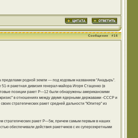
Сообщение
#16
а пределами родной земли — под кодовым названием "Анадырь".
у 51-я ракетная дивизия генерал-майора Игоря Стаценко (в
артовые позиции ракет Р—12 были обнаружены американскими
 кризис" в отношениях между двумя ядерными державами -СССР и
своих стратегических ракет средней дальности "Юпитер" из
ем стратегических ракет Р—5м, причем самым первым в наших
стью обеспечивали действия ракетчиков с их суперсекретными