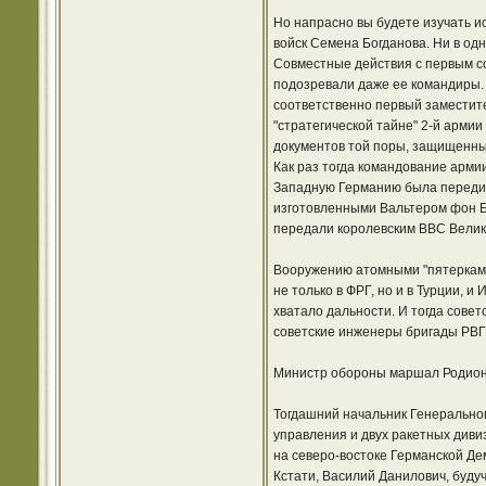
Но напрасно вы будете изучать 
войск Семена Богданова. Ни в одн
Совместные действия с первым с
подозревали даже ее командиры.
соответственно первый заместите
"стратегической тайне" 2-й армии
документов той поры, защищенных
Как раз тогда командование арм
Западную Германию была передис
изготовленными Вальтером фон Б
передали королевским ВВС Велик
Вооружению атомными "пятерками
не только в ФРГ, но и в Турции,
хватало дальности. И тогда сове
советские инженеры бригады РВГ
Министр обороны маршал Родион 
Тогдашний начальник Генерально
управления и двух ракетных диви
на северо-востоке Германской Де
Кстати, Василий Данилович, буду