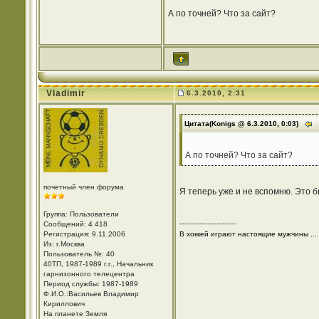
А по точней? Что за сайт?
Vladimir
6.3.2010, 2:31
Цитата(Konigs @ 6.3.2010, 0:03)
А по точней? Что за сайт?
почетный член форума
Я теперь уже и не вспомню. Это б
Группа: Пользователи
--------------------
Сообщений: 4 418
Регистрация: 9.11.2006
В хоккей играют настоящие мужчины ....
Из: г.Москва
Пользователь №: 40
40ТП, 1987-1989 г.г., Начальник
гарнизонного телецентра
Период службы: 1987-1989
Ф.И.О.:Васильев Владимир
Кириллович
На планете Земля