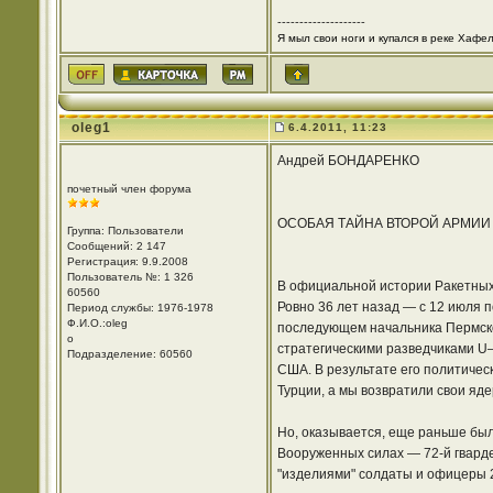
--------------------
Я мыл свои ноги и купался в реке Хафел
oleg1
6.4.2011, 11:23
Андрей БОНДАРЕНКО
почетный член форума
ОСОБАЯ ТАЙНА ВТОРОЙ АРМИИ
Группа: Пользователи
Сообщений: 2 147
Регистрация: 9.9.2008
Пользователь №: 1 326
В официальной истории Ракетных
60560
Ровно 36 лет назад — с 12 июля 
Период службы: 1976-1978
Ф.И.О.:oleg
последующем начальника Пермско
o
стратегическими разведчиками U
Подразделение: 60560
США. В результате его политичес
Турции, а мы возвратили свои яде
Но, оказывается, еще раньше бы
Вооруженных силах — 72-й гвард
"изделиями" солдаты и офицеры 2