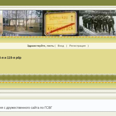
Здравствуйте, гость
(
Вход
|
Регистрация
)
3-я и 119-я рбр
я с дружественного сайта по ГСВГ