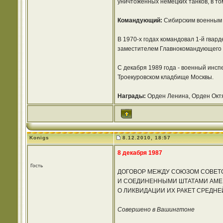
уничтоженных немецких танков, в то
Командующий:
Сибирским военным о
В 1970-х годах командовал 1-й гвар
заместителем Главнокомандующего Г
С декабря 1989 года - военный инсп
Троекуровском кладбище Москвы.
Награды:
Орден Ленина, Орден Октя
Konigs
8.12.2010, 18:57
8 декабря 1987
Гость
ДОГОВОР МЕЖДУ СОЮЗОМ СОВЕТ
И СОЕДИНЕННЫМИ ШТАТАМИ АМЕ
О ЛИКВИДАЦИИ ИХ РАКЕТ СРЕДН
Совершено в Вашингтоне