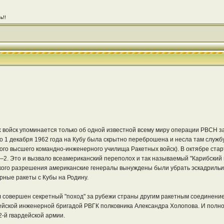
ь!!
 войск упоминается только об одной известной всему миру операции РВСН з
по 1 декабря 1962 года на Кубу была скрытно переброшена и несла там служб
го высшего командно-инженерного училища Ракетных войск). В октябре ст
—2. Это и вызвало всеамериканский переполох и так называемый "Карибский
кого разрешения американские генералы вынуждены были убрать эскадрильи 
рные ракеты с Кубы на Родину.
л совершен секретный "поход" за рубежи страны другим ракетным соединени
ейской инженерной бригадой РВГК полковника Александра Холопова. И полно
-й гвардейской армии.