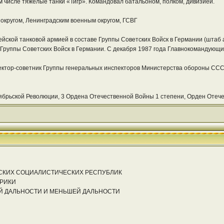
м числе тяжелые танки «Тигр». Командовал батальоном, полком, дивизией.
кругом, Ленинградским военным округом, ГСВГ
дейской танковой армией в составе Группы Советских Войск в Германии (штаб
руппы Советских Войск в Германии. С декабря 1987 года Главнокомандующи
ектор-советник Группы генеральных инспекторов Министерства обороны СССР. 
брьской Революции, 3 Ордена Отечественной Войны 1 степени, Орден Отече
СКИХ СОЦИАЛИСТИЧЕСКИХ РЕСПУБЛИК
РИКИ
ЕЙ ДАЛЬНОСТИ И МЕНЬШЕЙ ДАЛЬНОСТИ