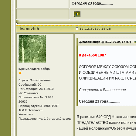
Сегодня 23 года.............
Ivanovich
12.12.2010, 18:28
Цитата(Konigs @ 8.12.2010, 17:57)
8 декабря 1987
ДОГОВОР МЕЖДУ СОЮЗОМ СО
курс молодого бойца
И СОЕДИНЕННЫМИ ШТАТАМИ 
О ЛИКВИДАЦИИ ИХ РАКЕТ СР
Группа: Пользователи
Сообщений: 50
Регистрация: 24.4.2010
Совершено в Вашингтоне
Из: Ульяновск
Пользователь №: 3 688
Сегодня 23 года.............
20635
Период службы: 1966-1967
Ф.И.О.:Ivanovich
Ульяновск
Я ракетчик 640 ОРД Н тактически
Подразделение: 1 батарея,2 взвод.
ПРЕДАТЕЛЬСТВО наших политиков с
нашей молодежью?Об этом лучш