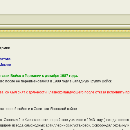
Армии.
ратове
 Москве
ких Войск в Германии с декабря 1987 года.
о после её переименования в 1989 году в Западную Группу Войск.
ова, он был снят с должности Главнокомандующего после
отказа исполнять пр
ственной войне и в Советско-Японской войне.
ю. Окончил 2-е Киевское артиллерийское училище в 1943 году (находившееся 
диром взвода самоходных артиллерийских установок. Освобождал Украину и 