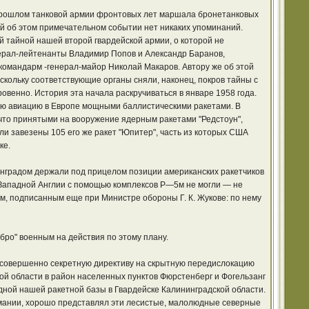
 прошлом танковой армии фронтовых лет маршала бронетанковых
тей об этом примечательном событии нет никаких упоминаний.
тайной нашей второй гвардейской армии, о которой не
нерал-лейтенанты Владимир Попов и Александр Баранов,
командарм -генерал-майор Николай Макаров. Автору же об этой
поскольку соответствующие органы сняли, наконец, покров тайны с
овенно. История эта начала раскручиваться в январе 1958 года.
ою авиацию в Европе мощными баллистическими ракетами. В
что принятыми на вооружение ядерным ракетами "Редстоун",
 завезены 105 его же ракет "Юпитер", часть из которых США
ке.
инградом держали под прицелом позиции американских ракетчиков
 и Западной Англии с помощью комплексов Р—5м не могли — не
, подписанным еще при Министре обороны Г. К. Жукове: по нему
ро" военным на действия по этому плану.
 совершенно секретную директиву на скрытную передислокацию
ой области в район населенных пунктов Фюрстенберг и Фогельзанг
адной нашей ракетной базы в Гвардейске Калининградской области.
ермании, хорошо представлял эти лесистые, малолюдные северные