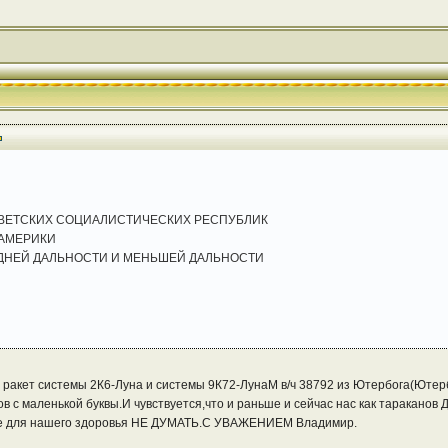
ВЕТСКИХ СОЦИАЛИСТИЧЕСКИХ РЕСПУБЛИК
АМЕРИКИ
ЕДНЕЙ ДАЛЬНОСТИ И МЕНЬШЕЙ ДАЛЬНОСТИ
х ракет системы 2К6-Луна и системы 9К72-ЛунаМ в/ч 38792 из Ютербога(Ютерб
 маленькой буквы.И чувствуется,что и раньше и сейчас нас как тараканов Д
е для нашего здоровья НЕ ДУМАТЬ.С УВАЖЕНИЕМ Владимир.