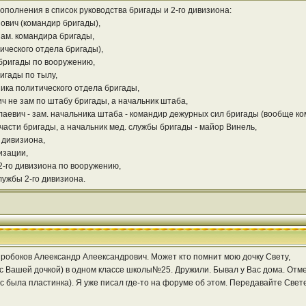
ополнения в список руководства бригады и 2-го дивизиона:
ович (командир бригады),
зам. командира бригады,
ического отдела бригады),
 бригады по вооружению,
игады по тылу,
ника политического отдела бригады,
 не зам по штабу бригады, а начальник штаба,
аевич - зам. начальника штаба - командир дежурных сил бригады (вообще ко
части бригады, а начальник мед. службы бригады - майор Винель,
 дивизиона,
изации,
2-го дивизиона по вооружению,
лужбы 2-го дивизиона.
обоков Алеександр Алеександрович. Может кто помнит мою дочку Свету,
 с Вашей дочкой) в одном классе школы№25. Дружили. Бывал у Вас дома. От
 была пластинка). Я уже писал где-то на форуме об этом. Передавайте Свете