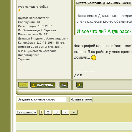
Цитата(Светлана @ 12.2.2007, 14:18)
курс молодого бойца
Наша семья Дыльковых передает 
Группа: Пользователи
очень рад если кто-то объявится
Сообщений: 13
Регистрация: 10.2.2007
Из: Хмельницкий, Украина
И все что ли? А гдк рас
Пользователь №: 211
Дыльков Владимир Александрович
Кенегсбрюк, 119 РБ 1984-88 год,
Фотографий море, но в "закромах
Гомбори 1988-92г, 3 дивизион,
Ф.И.О.:Дылькова Светлана
сканер. Я на работе у меня времен
Владимировна
домами...
Украина
--------------------
Д.С.В.
12 страниц
1
2
3
>
»