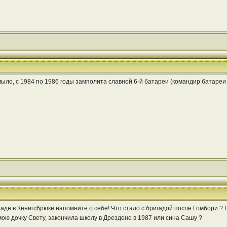
ло, с 1984 по 1986 годы замполита славной 6-й батареи (командир батареи С
игаде в Кенигсбрюке напомните о себе! Что стало с бригадой после Гомбори
ою дочку Свету, закончила школу в Дрездене в 1987 или сина Сашу ?