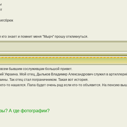
ы
ит
нигсбрюк
 кто знает и помнит меня "Мырч" прошу откликнуться.
всем бывшим сослуживцам большой привет.
кий Украина. Мой отец, Дыльков Владимир Александрович служил в артиллер
ны. Так отец стал пограничником. Такая вот история.
 кто-то нашелся. Папа будет очень рад если кто-то объявится. На пенсию вышел
казы? А где фотографии?