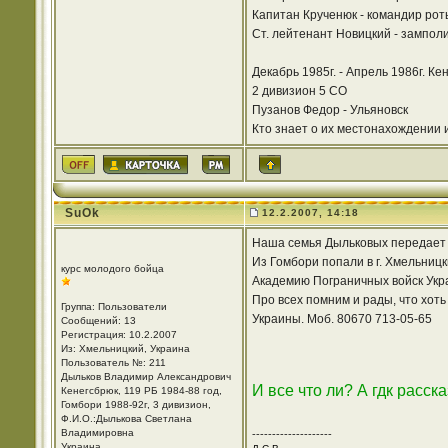
Капитан Крученюк - командир рот
Ст. лейтенант Новицкий - зампол
Декабрь 1985г. - Апрель 1986г. Ке
2 дивизион 5 СО
Пузанов Федор - Ульяновск
Кто знает о их местонахождении и
SuOk
12.2.2007, 14:18
Наша семья Дыльковых передает 
Из Гомбори попали в г. Хмельниц
курс молодого бойца
Академию Пограничных войск Украи
Про всех помним и рады, что хоть
Группа: Пользователи
Украины. Моб. 80670 713-05-65
Сообщений: 13
Регистрация: 10.2.2007
Из: Хмельницкий, Украина
Пользователь №: 211
Дыльков Владимир Александрович
И все что ли? А гдк расс
Кенегсбрюк, 119 РБ 1984-88 год,
Гомбори 1988-92г, 3 дивизион,
Ф.И.О.:Дылькова Светлана
Владимировна
--------------------
Украина