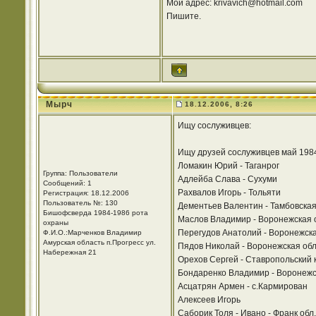
Мой адрес: krivavich@hotmail.com
Пишите.
Мырч
18.12.2006, 8:26
Ищу сослуживцев:
Ищу друзей сослуживцев май 198
Ломакин Юрий - Таганрог
Группа: Пользователи
Адлейба Слава - Сухуми
Сообщений: 1
Рахвалов Игорь - Тольяти
Регистрация: 18.12.2006
Пользователь №: 130
Дементьев Валентин - Тамбовская
Бишофсверда 1984-1986 рота
Маслов Владимир - Воронежская 
охраны
Перегудов Анатолий - Воронежска
Ф.И.О.:Марченков Владимир
Амурская область п.Прогресс ул.
Пядов Николай - Воронежская обл
Набережная 21
Орехов Сергей - Ставропольский 
Бондаренко Владимир - Воронежс
Асцатрян Армен - с.Кармирован
Алексеев Игорь
Саборик Толя - Ивано - Франк обл.