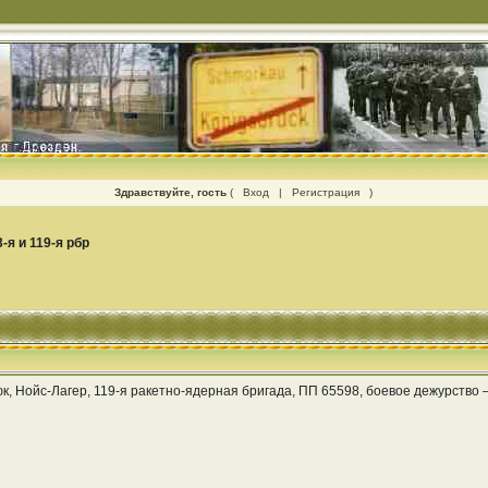
Здравствуйте, гость
(
Вход
|
Регистрация
)
3-я и 119-я рбр
брюк, Нойс-Лагер, 119-я ракетно-ядерная бригада, ПП 65598, боевое дежурств