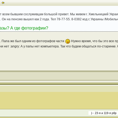
всем бывшим сослуживцам большой привет. Мы живем г. Хмельницкий Украина
. Он на пенсию вышел как 2 года. Тел 78-77-55. 8-0382 код с Украины /Мобиль
сказы? А где фотографии?
". Папа же был одним из фотографов части
Нужно время, что бы это все п
и нет :angry: А у папы нет компьютера. Так что будем общаться по-старинке. 