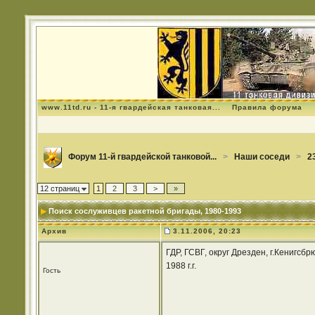
www.11td.ru - 11-я гвардейская танковая...
Правила форума
Форум 11-й гвардейской танковой...
>
Наши соседи
>
2
12 страниц
1
2
3
>
»
Поиск сослуживцев ракетной бригады
, 1980-1993
Архив
3.11.2006, 20:23
ГДР, ГСВГ, округ Дрезден, г.Кенигс
1988 г.г.
Гость