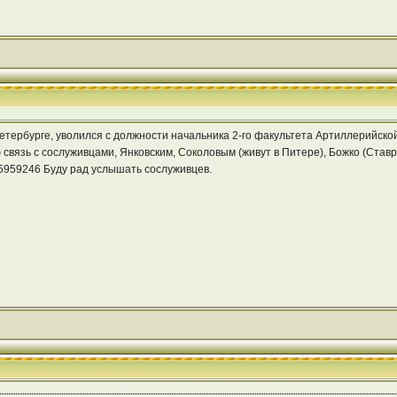
тербурге, уволился с должности начальника 2-го факультета Артиллерийской 
вязь с сослуживцами, Янковским, Соколовым (живут в Питере), Божко (Ставро
5959246 Буду рад услышать сослуживцев.