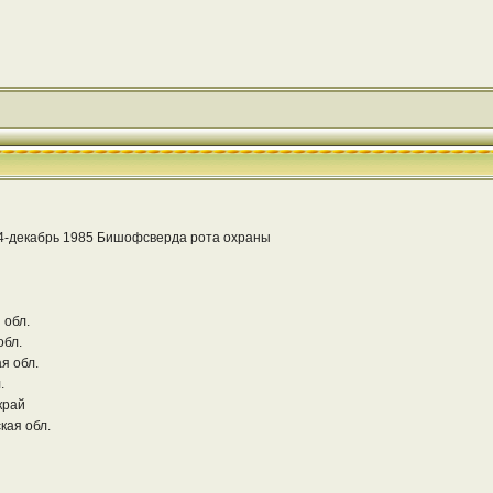
4-декабрь 1985 Бишофсверда рота охраны
 обл.
обл.
я обл.
.
край
кая обл.