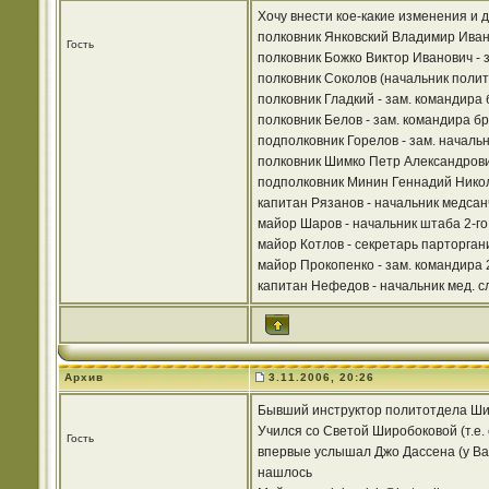
Хочу внести кое-какие изменения и д
полковник Янковский Владимир Иван
Гость
полковник Божко Виктор Иванович - 
полковник Соколов (начальник полит
полковник Гладкий - зам. командира
полковник Белов - зам. командира бр
подполковник Горелов - зам. началь
полковник Шимко Петр Александрович
подполковник Минин Геннадий Никол
капитан Рязанов - начальник медсан
майор Шаров - начальник штаба 2-го
майор Котлов - секретарь парторган
майор Прокопенко - зам. командира 
капитан Нефедов - начальник мед. с
Архив
3.11.2006, 20:26
Бывший инструктор политотдела Шир
Учился со Светой Широбоковой (т.е.
Гость
впервые услышал Джо Дассена (у Вас
нашлось