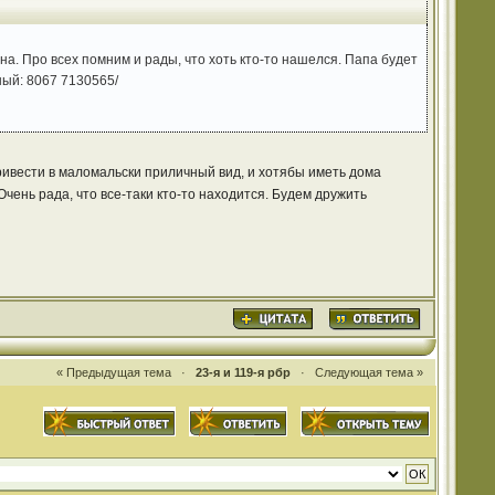
. Про всех помним и рады, что хоть кто-то нашелся. Папа будет
ный: 8067 7130565/
ривести в маломальски приличный вид, и хотябы иметь дома
Очень рада, что все-таки кто-то находится. Будем дружить
« Предыдущая тема
·
23-я и 119-я рбр
·
Следующая тема »