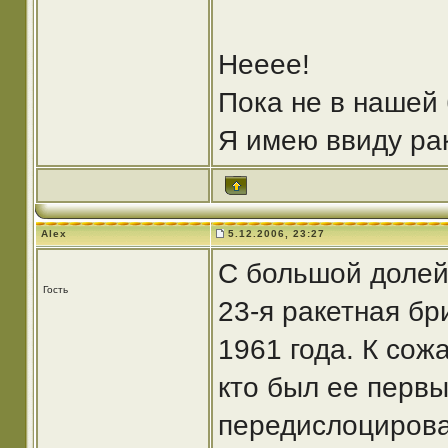
Нееее!
Пока не в нашей 
Я имею ввиду ра
Alex
5.12.2006, 23:27
С большой долей 
Гость
23-я ракетная бр
1961 года. К сож
кто был ее первы
передислоцировал