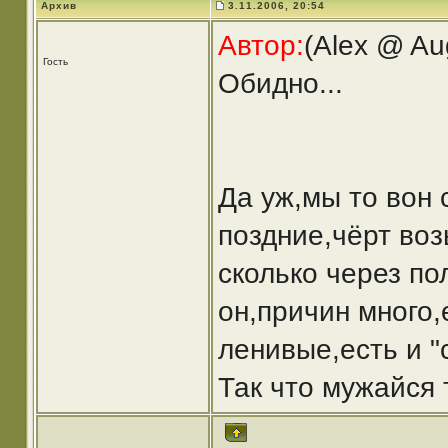
Архив
3.11.2006, 20:54
Автор:
(Alex @ Au
Гость
Обидно...
Да уж,мы то вон 
поздние,чёрт воз
сколько через по
он,причин много,
ленивые,есть и 
Так что мужайся 