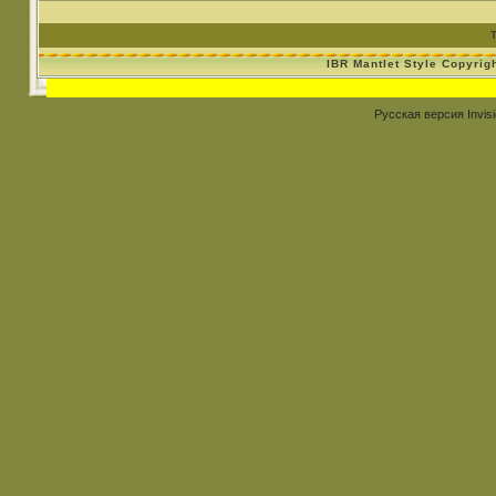
IBR Mantlet Style Copyrig
Русская версия
Invis