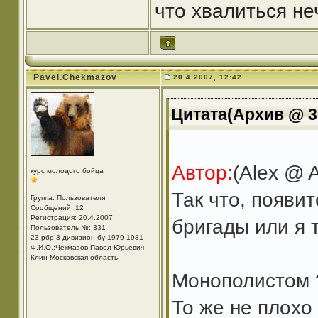
что хвалиться не
Pavel.Chekmazov
20.4.2007, 12:42
Цитата(Архив @ 3.
Автор:
(Alex @ 
курс молодого бойца
Так что, появит
Группа: Пользователи
Сообщений: 12
Регистрация: 20.4.2007
бригады или я 
Пользователь №: 331
23 рбр 3 дивизион бу 1979-1981
Ф.И.О.:Чекмазов Павел Юрьевич
Клин Московская область
Монополистом 
То же не плохо 