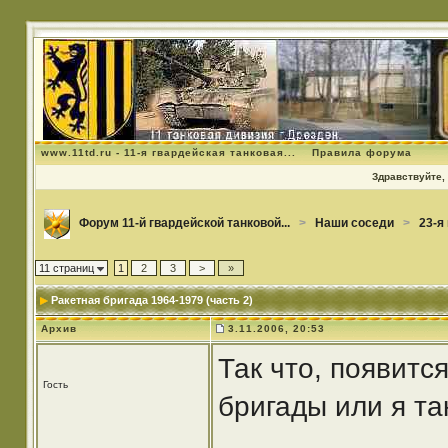
www.11td.ru - 11-я гвардейская танковая...
Правила форума
Здравствуйте, 
Форум 11-й гвардейской танковой...
>
Наши соседи
>
23-я 
11 страниц
1
2
3
>
»
Ракетная бригада 1964-1979 (часть 2)
Архив
3.11.2006, 20:53
Так что, появится
Гость
бригады или я та