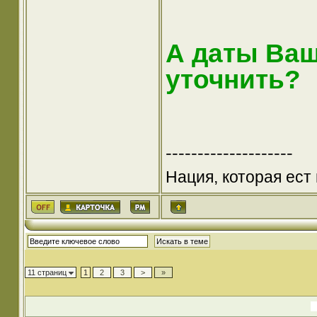
А даты Ва
уточнить?
--------------------
Нация, которая ес
11 страниц
1
2
3
>
»