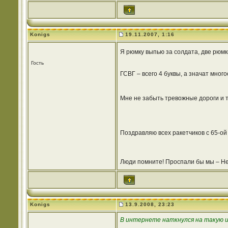
Konigs
19.11.2007, 1:16
Я рюмку выпью за солдата, две рюмк
Гость
ГСВГ – всего 4 буквы, а значат мног
Мне не забыть тревожные дороги и т
Поздравляю всех ракетчиков с 65-ой
Люди помните! Проспали бы мы – Не
Konigs
13.9.2008, 23:23
В интернете наткнулся на такую 