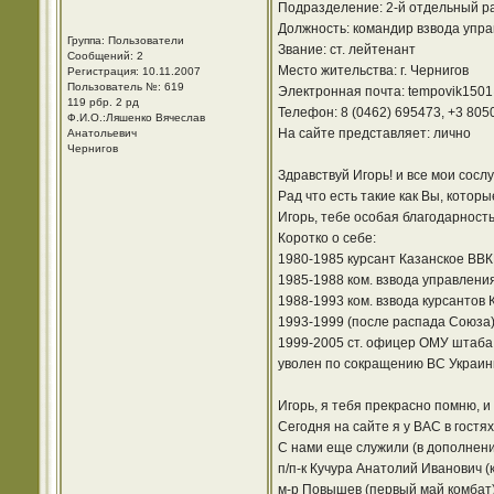
Подразделение: 2-й отдельный ра
Должность: командир взвода упра
Группа: Пользователи
Звание: ст. лейтенант
Сообщений: 2
Место жительства: г. Чернигов
Регистрация: 10.11.2007
Пользователь №: 619
Электронная почта: tempovik1501
119 рбр. 2 рд
Телефон: 8 (0462) 695473, +3 805
Ф.И.О.:Ляшенко Вячеслав
На сайте представляет: лично
Анатольевич
Чернигов
Здравствуй Игорь! и все мои сосл
Рад что есть такие как Вы, которы
Игорь, тебе особая благодарность
Коротко о себе:
1980-1985 курсант Казанское ВВ
1985-1988 ком. взвода управления 3
1988-1993 ком. взвода курсантов К
1993-1999 (после распада Союза) 
1999-2005 ст. офицер ОМУ штаба С
уволен по сокращению ВС Украин
Игорь, я тебя прекрасно помню,
Сегодня на сайте я у ВАС в гостя
С нами еще служили (в дополнение
п/п-к Кучура Анатолий Иванович (
м-р Повышев (первый май комбат