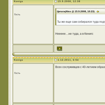
Konigs
15.9.2008, 12:38
Цитата(Alex @ 15.9.2008, 10:23)
Гость
Ты же еще сам собирался туда под
Неееее....не туда, а в Кенигс
Konigs
1.12.2011, 6:54
Всех сослуживцев с 40-летием образ
Гость