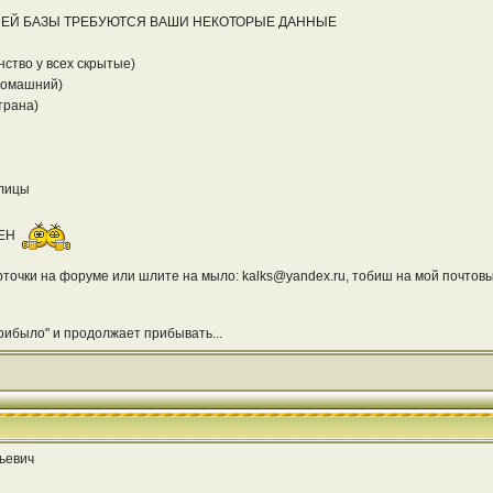
ЕЙ БАЗЫ ТРЕБУЮТСЯ ВАШИ НЕКОТОРЫЕ ДАННЫЕ
ство у всех скрытые)
 домашний)
страна)
рлицы
РЕН
рточки на форуме или шлите на мыло: kalks@yandex.ru, тобиш на мой почтов
прибыло" и продолжает прибывать...
ьевич