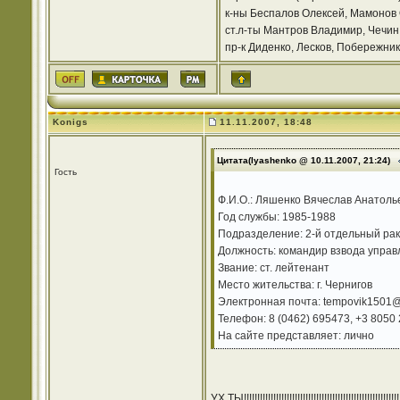
к-ны Беспалов Олексей, Мамонов
ст.л-ты Мантров Владимир, Чечин 
пр-к Диденко, Лесков, Побережник
Konigs
11.11.2007, 18:48
Цитата(lyashenko @ 10.11.2007, 21:24)
Гость
Ф.И.О.: Ляшенко Вячеслав Анатоль
Год службы: 1985-1988
Подразделение: 2-й отдельный раке
Должность: командир взвода управ
Звание: ст. лейтенант
Место жительства: г. Чернигов
Электронная почта: tempovik1501@
Телефон: 8 (0462) 695473, +3 8050
На сайте представляет: лично
УХ ТЫ!!!!!!!!!!!!!!!!!!!!!!!!!!!!!!!!!!!!!!!!!!!!!!!!!!!!!!!!!!!!!