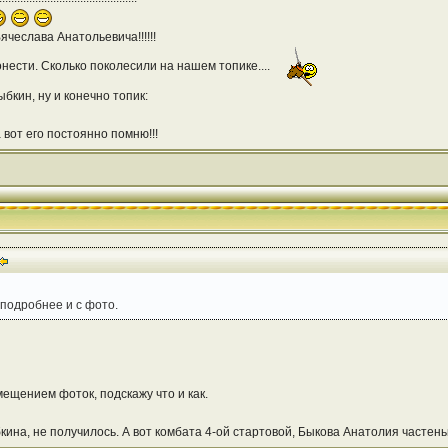
ячеслава Анатольевича!!!!!!
нести. Сколько поколесили на нашем топике....
бкин, ну и конечно топик:
а вот его постоянно помню!!!
 подробнее и с фото.
змещением фоток, подскажу что и как.
на, не получилось. А вот комбата 4-ой стартовой, Быкова Анатолия частень