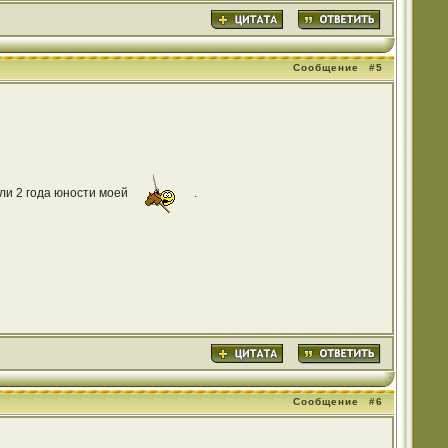
Сообщение
#5
шли 2 года юности моей
.
Сообщение
#6