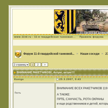
www.11td.ru - 11-я гвардейская танковая...
Правила форума
Форум 11-й гвардейской танковой...
>
Наши соседи
>
2
2 страниц
1
2
>
ВНИМАНИЕ РАКЕТЧИКОВ!
, Ахтунг, ахтунг!!!
Konigs
25.3.2007, 0:43
ВНИМАНИЕ ВСЕХ РАКЕТЧИКОВ 119
Гость
А ТАКЖЕ:
ПРТБ, САНЧАСТЬ, РОТА ОХРАНЫ
и еще родственников и детей, кото