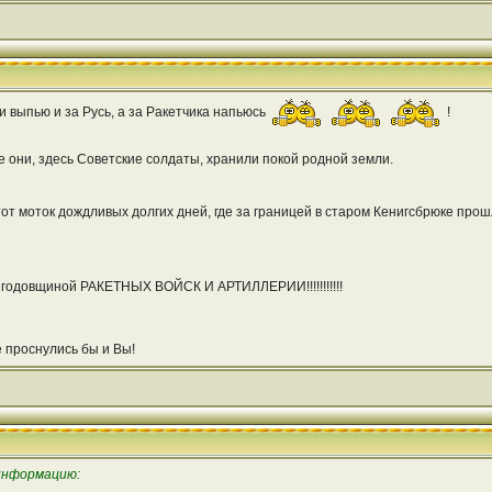
и выпью и за Русь, а за Ракетчика напьюсь
!
ое они, здесь Советские солдаты, хранили покой родной земли.
от моток дождливых долгих дней, где за границей в старом Кенигсбрюке про
 годовщиной РАКЕТНЫХ ВОЙСК И АРТИЛЛЕРИИ!!!!!!!!!!!
 проснулись бы и Вы!
информацию: