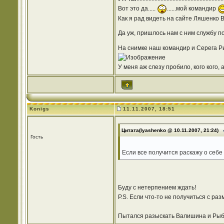
Вот это да.....
......мой командир
Как я рад видеть на сайте Ляшенко В
Да уж, пришлось нам с ним службу по
На снимке наш командир и Серега Ры
У меня аж слезу пробило, кого кого, 
Konigs
11.11.2007, 18:51
Цитата(lyashenko @ 10.11.2007, 21:24)
Гость
Если все получится раскажу о себе
Буду с нетерпением ждать!
P.S. Если что-то не получиться с ра
Пытался разыскать Валишина и Рыбки