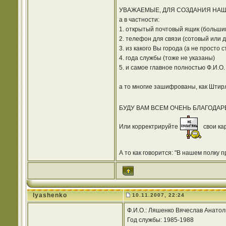
УВАЖАЕМЫЕ, ДЛЯ СОЗДАНИЯ НАШ
а в частности:
1. открытый почтовый ящик (большин
2. телефон для связи (сотовый или
3. из какого Вы города (а не просто 
4. года службы (тоже не указаны)
5. и самое главное полностью Ф.И.О.
а то многие зашифрованы, как Шти
БУДУ ВАМ ВСЕМ ОЧЕНЬ БЛАГОДА
Или корректрируйте
свои ка
А то как говорится: "В нашем полку 
lyashenko
10.11.2007, 22:24
Ф.И.О.: Ляшенко Вячеслав Анатол
Год службы: 1985-1988