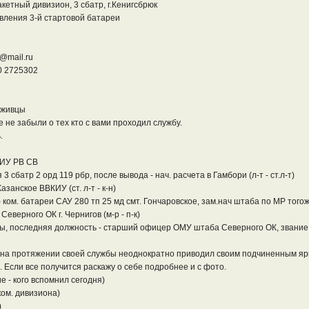
кетный дивизион, 3 сбатр, г.Кенигсбрюк
вления 3-й стартовой батареи
@mail.ru
0 2725302
уживцы
е не забыли о тех кто с вами проходил службу.
.
КИУ РВ СВ
 сбатр 2 орд 119 рбр, после вывода - нач. расчета в Гамбори (л-т - ст.л-т)
азанское ВВКИУ (ст. л-т - к-н)
ком. батареи САУ 280 тп 25 мд смт. Гончаровское, зам.нач штаба по МР тогоже 
еверного ОК г. Чернигов (м-р - п-к)
ы, последняя должность - старший офицер ОМУ штаба Северного ОК, звание 
 и на протяжении своей службы неоднократно приводил своим подчиненным я
х. Если все получится раскажу о себе подробнее и с фото.
 - кого вспомнил сегодня)
ком. дивизиона)
)