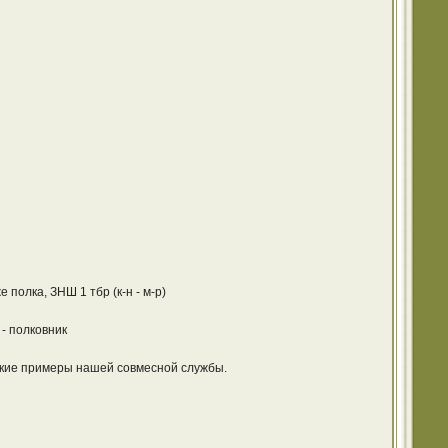
полка, ЗНШ 1 тбр (к-н - м-р)
- полковник
ркие примеры нашей совмесной службы.