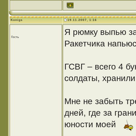
Konigs
19.11.2007, 1:16
Я рюмку выпью за
Гость
Ракетчика напью
ГСВГ – всего 4 бу
солдаты, хранили
Мне не забыть тр
дней, где за гра
юности моей