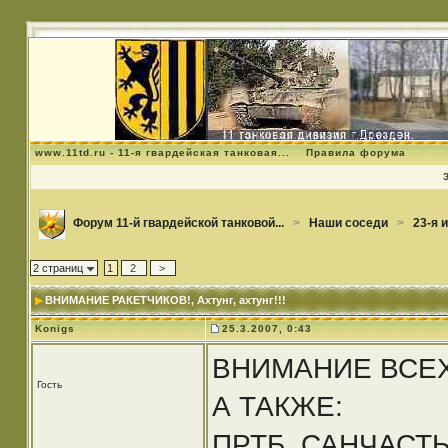
www.11td.ru - 11-я гвардейская танковая...
Правила форума
Форум 11-й гвардейской танковой...
>
Наши соседи
>
23-я 
2 страниц
1
2
>
ВНИМАНИЕ РАКЕТЧИКОВ!
, Ахтунг, ахтунг!!!
Konigs
25.3.2007, 0:43
ВНИМАНИЕ ВСЕХ
Гость
А ТАКЖЕ:
ПРТБ, САНЧАСТ