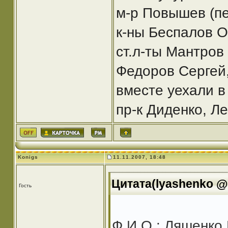
м-р Повышев (п
к-ны Беспалов 
ст.л-ты Мантров
Федоров Сергей,
вместе уехали в
пр-к Диденко, Л
Konigs
11.11.2007, 18:48
Цитата(lyashenko @ 
Гость
Ф.И.О.: Ляшенко