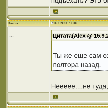
подъехать? Это б
Konigs
15.9.2008, 12:38
Цитата(Alex @ 15.9.
Гость
Ты же еще сам с
полтора назад.
Неееее....не туда