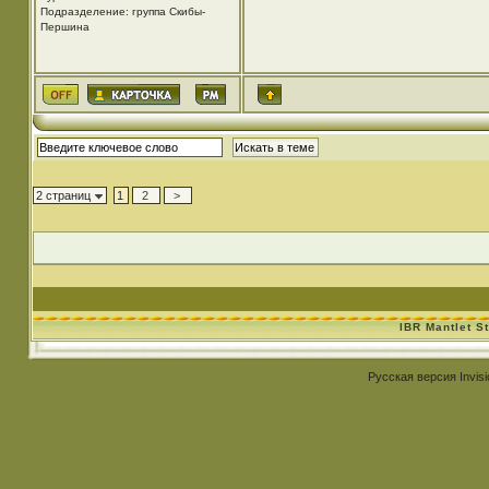
Подразделение: группа Скибы-
Першина
2 страниц
1
2
>
IBR Mantlet S
Русская версия
Invis