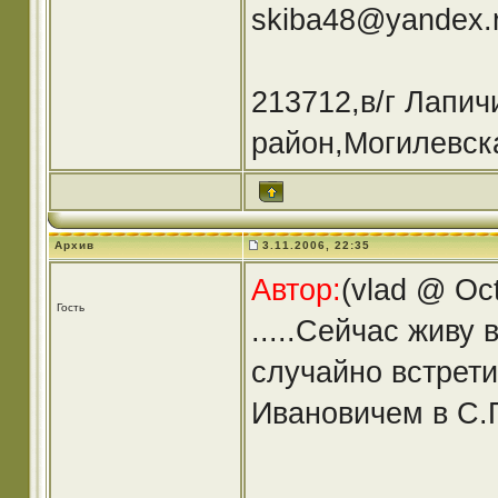
skiba48@yandex.
213712,в/г Лапич
район,Могилевска
Архив
3.11.2006, 22:35
Автор:
(vlad @ Oc
Гость
.....Сейчас живу в 
случайно встрет
Ивановичем в С.Пе