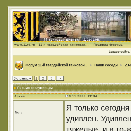
www.11td.ru - 11-я гвардейская танковая...
Правила форума
Здравствуйте, 
Форум 11-й гвардейской танковой...
>
Наши соседи
>
23-
3 страниц
1
2
3
>
Письмо сослуживцам
Архив
3.11.2006, 22:34
Я только сегодня
Гость
удивлен. Удивлен
тяжелые, и в то-