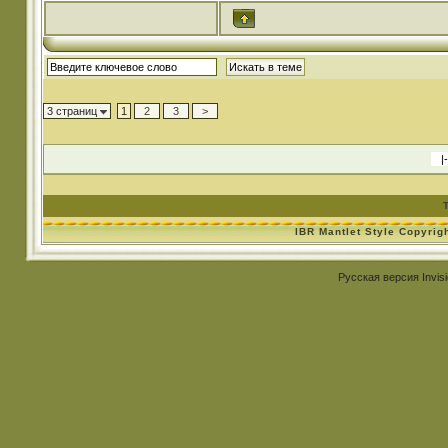
3 страниц
1
2
3
>
IBR Mantlet Style Copyrig
Русская версия
Invis