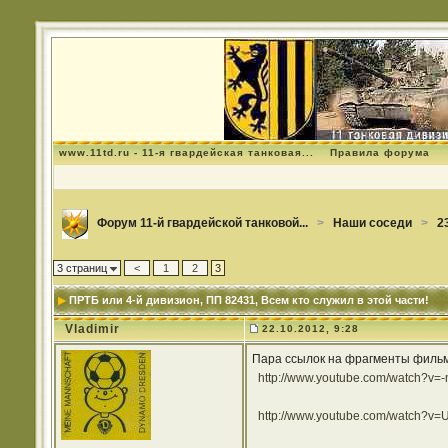
www.11td.ru - 11-я гвардейская танковая...
Правила форума
Форум 11-й гвардейской танковой...
>
Наши соседи
>
2
3 страниц
<
1
2
3
ПРТБ или 4-й дивизион, ПП 82431
, Всем кто служил в этой части!
Vladimir
22.10.2012, 9:28
Пара ссылок на фрагменты фильм
http://www.youtube.com/watch?v=-
http://www.youtube.com/watch?v=