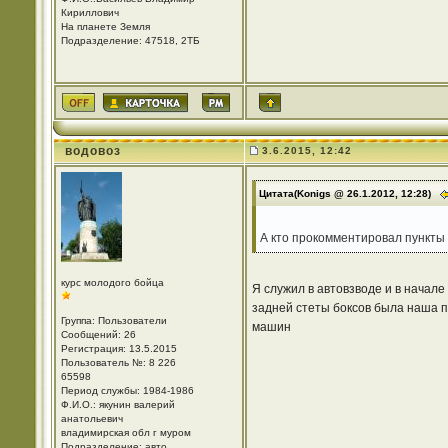
Кириллович
На планете Земля
Подразделение: 47518, 2ТБ
водовоз
3.6.2015, 12:42
Цитата(Konigs @ 26.1.2012, 12:28)
А кто прокомментировал пункты 
курс молодого бойца
Я служил в автовзводе и в начале
задней стеты боксов была наша п
Группа: Пользователи
машин
Сообщений: 26
Регистрация: 13.5.2015
Пользователь №: 8 226
65598
Период службы: 1984-1986
Ф.И.О.: якунин валерий
анатольевич
владимирская обл г муром
Подразделение: авто