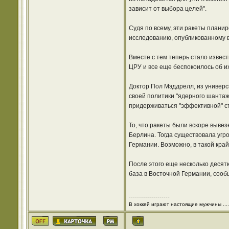
зависит от выбора целей".
Судя по всему, эти ракеты планир
исследованию, опубликованному в 
Вместе с тем теперь стало извест
ЦРУ и все еще беспокоилось об их
Доктор Пол Мэддрелл, из универс
своей политики "ядерного шантажа
придерживаться "эффективной" ст
То, что ракеты были вскоре выве
Берлина. Тогда существовала угр
Германии. Возможно, в такой кра
После этого еще несколько десят
база в Восточной Германии, сообщ
--------------------
В хоккей играют настоящие мужчины ....