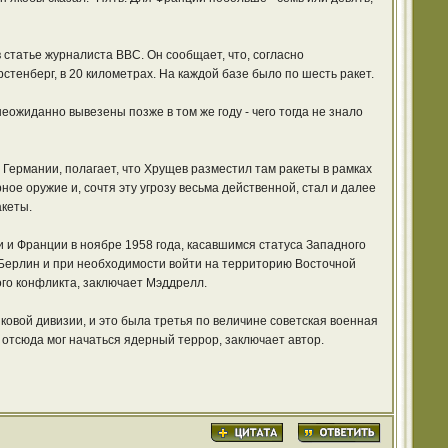
в статье журналиста BBC. Он сообщает, что, согласно
стенберг, в 20 километрах. На каждой базе было по шесть ракет.
еожиданно вывезены позже в том же году - чего тогда не знало
Германии, полагает, что Хрущев разместил там ракеты в рамках
ное оружие и, сочтя эту угрозу весьма действенной, стал и далее
акеты.
и и Франции в ноябре 1958 года, касавшимся статуса Западного
 Берлин и при необходимости войти на территорию Восточной
ого конфликта, заключает Мэддрелл.
овой дивизии, и это была третья по величине советская военная
о отсюда мог начаться ядерный террор, заключает автор.