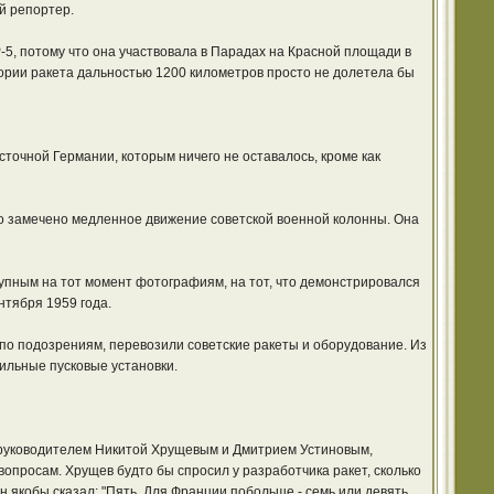
й репортер.
5, потому что она участвовала в Парадах на Красной площади в
итории ракета дальностью 1200 километров просто не долетела бы
точной Германии, которым ничего не оставалось, кроме как
ыло замечено медленное движение советской военной колонны. Она
ступным на тот момент фотографиям, на тот, что демонстрировался
нтября 1959 года.
 по подозрениям, перевозили советские ракеты и оборудование. Из
ильные пусковые установки.
 руководителем Никитой Хрущевым и Дмитрием Устиновым,
росам. Хрущев будто бы спросил у разработчика ракет, сколько
 якобы сказал: "Пять. Для Франции побольше - семь или девять,