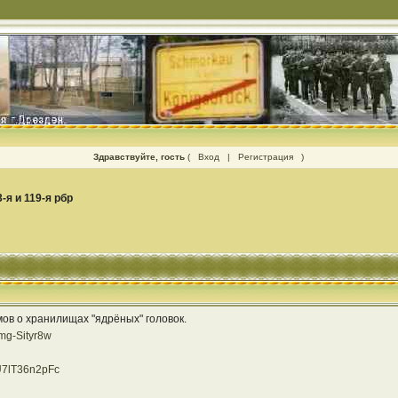
Здравствуйте, гость
(
Вход
|
Регистрация
)
3-я и 119-я рбр
ов о хранилищах "ядрёных" головок.
mg-Sityr8w
U7lT36n2pFc