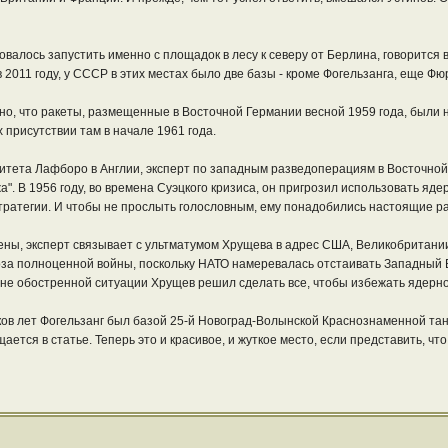
овалось запустить именно с площадок в лесу к северу от Берлина, говорится 
2011 году, у СССР в этих местах было две базы - кроме Фогельзанга, еще Фюр
но, что ракеты, размещенные в Восточной Германии весной 1959 года, были н
 присутствии там в начале 1961 года.
итета Лафборо в Англии, эксперт по западным разведоперациям в Восточной 
". В 1956 году, во времена Суэцкого кризиса, он пригрозил использовать ядер
ратегии. И чтобы не прослыть голословным, ему понадобились настоящие р
зены, эксперт связывает с ультматумом Хрущева в адрес США, Великобритани
оза полноценной войны, поскольку НАТО намеревалась отстаивать Западный
йне обостренной ситуации Хрущев решил сделать все, чтобы избежать ядерн
ков лет Фогельзанг был базой 25-й Новоград-Волынской Краснознаменной танк
ается в статье. Теперь это и красивое, и жуткое место, если представить, чт