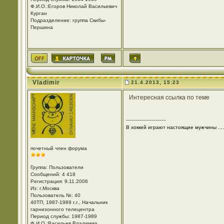
Ф.И.О.:Егоров Николай Васильевич
Курган
Подразделение: группа Скибы-
Першина
Vladimir
21.4.2013, 15:23
Интересная ссылка по теме
--------------------
В хоккей играют настоящие мужчины ....
почетный член форума
Группа: Пользователи
Сообщений: 4 418
Регистрация: 9.11.2006
Из: г.Москва
Пользователь №: 40
40ТП, 1987-1989 г.г., Начальник
гарнизонного телецентра
Период службы: 1987-1989
Ф.И.О.:Васильев Владимир