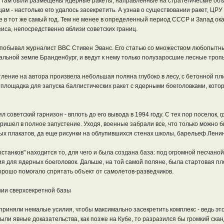
ни там были размещены ядерные ракеты, направленные на стратегические о
м - настолько его удалось засекретить. А узнав о существовании ракет, ЦРУ
ще в тот же самый год. Тем не менее в определенный период СССР и Запад ок
изиса, непосредственно вблизи советских границ.
е побывал журналист BBC Стивен Эванс. Его статью со множеством любопытн
альной земле Бранденбург, и ведут к нему только полузаросшие лесные троп
ление на автора произвела небольшая поляна глубоко в лесу, с бетонной пл
площадка для запуска баллистических ракет с ядерными боеголовками, кото
л советский гарнизон - вплоть до его вывода в 1994 году. С тех пор поселок, 
ишел в полное запустение. Уходя, военные забрали все, что только можно 
х плакатов, да еще рисунки на облупившихся стенах школы, барельеф Ленин
останков" находится то, для чего и была создана база: под огромной песчано
для ядерных боеголовок. Дальше, на той самой поляне, была стартовая пло
хорошо помогало спрятать объект от самолетов-разведчиков.
нии сверхсекретной базы
приняли немалые усилия, чтобы максимально засекретить комплекс - ведь это
ыли явные доказательства, как позже на Кубе, то разразился бы громкий скан