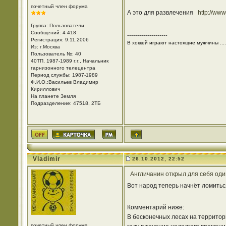
почетный член форума
А это для развлечения
http://ww
Группа: Пользователи
Сообщений: 4 418
--------------------
Регистрация: 9.11.2006
В хоккей играют настоящие мужчины ....
Из: г.Москва
Пользователь №: 40
40ТП, 1987-1989 г.г., Начальник
гарнизонного телецентра
Период службы: 1987-1989
Ф.И.О.:Васильев Владимир
Кириллович
На планете Земля
Подразделение: 47518, 2ТБ
Vladimir
26.10.2012, 22:52
Англичанин открыл для себя оди
Вот народ теперь начнёт ломиться
Комментарий ниже:
В бесконечных лесах на территор
почетный член форума