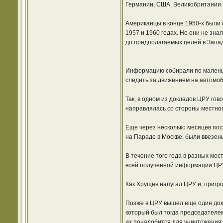
Германии, США, Великобритании 
Американцы в конце 1950-х были 
1957 и 1960 годах. Но они не зна
до предполагаемых целей в Запа
Информацию собирали по маленьки
следить за движением на автомоб
Так, в одном из докладов ЦРУ го
направлялась со стороны местно
Еще через несколько месяцев пос
на Параде в Москве, были ввезен
В течение того года в разных мес
всей полученной информации ЦРУ 
Как Хрущев напугал ЦРУ и, пригр
Позже в ЦРУ вышел еще один док
который был тогда председателе
их понадобится для уничтожения Б