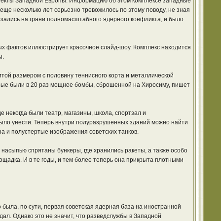
бъекты Западной Европы. Информацию об этом комплексе западные
 еще несколько лет серьезно тревожилось по этому поводу, не зная
азались на грани полномасштабного ядерного конфликта, и было
ых фактов иллюстрирует красочное слайд-шоу. Комплекс находится
ы.
итой размером с половину теннисного корта и металлической
рые были в 20 раз мощнее бомбы, сброшенной на Хиросиму, пишет
где некогда были театр, магазины, школа, спортзал и
было унести. Теперь внутри полуразрушенных зданий можно найти
а и полустертые изображения советских танков.
й насыпью спрятаны бункеры, где хранились ракеты, а также особо
щадка. И в те годы, и тем более теперь она прикрыта плотными
 была, по сути, первая советская ядерная база на иностранной
дал. Однако это не значит, что разведслужбы в Западной