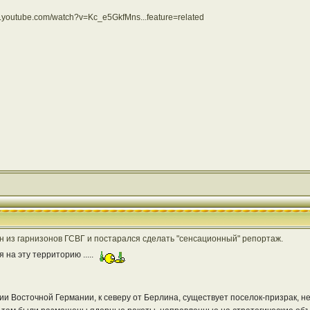
w.youtube.com/watch?v=Kc_e5GkfMns...feature=related
н из гарнизонов ГСВГ и постарался сделать "сенсационный" репортаж.
 на эту территорию .....
ии Восточной Германии, к северу от Берлина, существует поселок-призрак, н