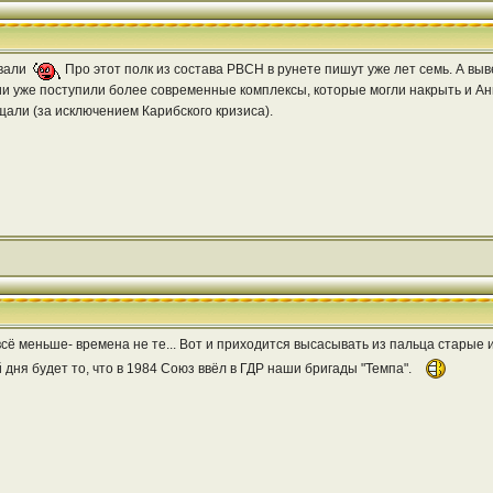
овали
Про этот полк из состава РВСН в рунете пишут уже лет семь. А выв
и уже поступили более современные комплексы, которые могли накрыть и Анг
али (за исключением Карибского кризиса).
сё меньше- времена не те... Вот и приходится высасывать из пальца старые 
дня будет то, что в 1984 Союз ввёл в ГДР наши бригады "Темпа".