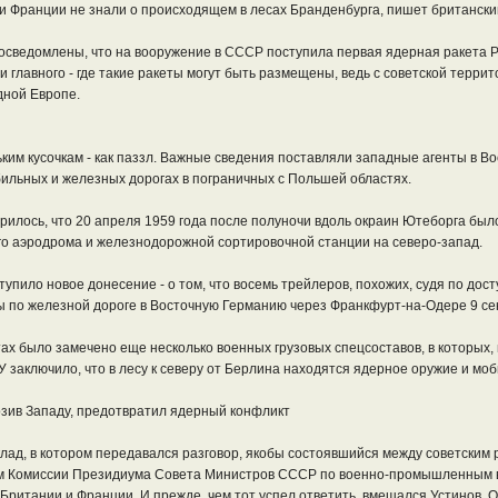
и Франции не знали о происходящем в лесах Бранденбурга, пишет британски
осведомлены, что на вооружение в СССР поступила первая ядерная ракета Р-
ли главного - где такие ракеты могут быть размещены, ведь с советской терр
дной Европе.
м кусочкам - как паззл. Важные сведения поставляли западные агенты в Вос
ильных и железных дорогах в пограничных с Польшей областях.
ворилось, что 20 апреля 1959 года после полуночи вдоль окраин Ютеборга б
го аэродрома и железнодорожной сортировочной станции на северо-запад.
тупило новое донесение - о том, что восемь трейлеров, похожих, судя по до
ы по железной дороге в Восточную Германию через Франкфурт-на-Одере 9 се
тах было замечено еще несколько военных грузовых спецсоставов, в которых,
заключило, что в лесу к северу от Берлина находятся ядерное оружие и моб
озив Западу, предотвратил ядерный конфликт
лад, в котором передавался разговор, якобы состоявшийся между советским
м Комиссии Президиума Совета Министров СССР по военно-промышленным воп
ритании и Франции. И прежде, чем тот успел ответить, вмешался Устинов. Он