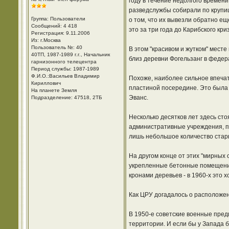
году в течение недолгого време
разведслужбы собирали по крупица
Группа: Пользователи
о том, что их вывезли обратно е
Сообщений: 4 418
это за три года до Карибского кр
Регистрация: 9.11.2006
Из: г.Москва
Пользователь №: 40
В этом "красивом и жутком" мест
40ТП, 1987-1989 г.г., Начальник
близ деревни Фогельзанг в федер
гарнизонного телецентра
Период службы: 1987-1989
Ф.И.О.:Васильев Владимир
Похоже, наиболее сильное впечат
Кириллович
пластиной посередине. Это была 
На планете Земля
Эванс.
Подразделение: 47518, 2ТБ
Несколько десятков лет здесь стоя
административные учреждения, пр
лишь небольшое количество стары
На другом конце от этих "мирных 
укрепленные бетонные помещения 
кронами деревьев - в 1960-х это 
Как ЦРУ догадалось о расположе
В 1950-е советские военные пред
территории. И если бы у Запада б