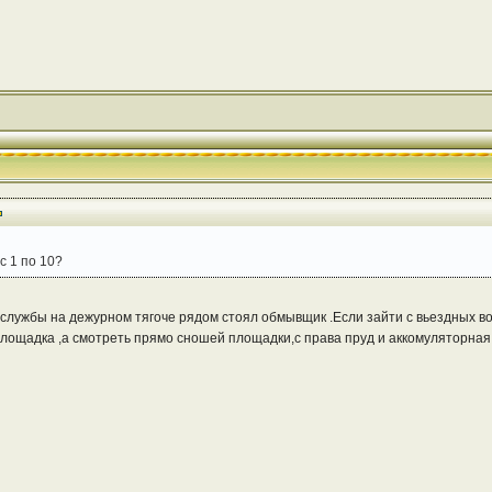
с 1 по 10?
 службы на дежурном тягоче рядом стоял обмывщик .Если зайти с вьездных во
лощадка ,а смотреть прямо сношей площадки,с права пруд и аккомуляторная 