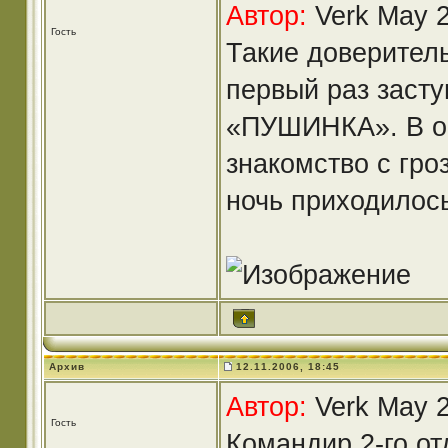
Автор:
Verk May 2
Гость
Такие доверител
первый раз засту
«ПУШИНКА». В ос
знакомство с гр
ночь приходилос
Архив
12.11.2006, 18:45
Автор:
Verk May 2
Гость
Командир 2-го от