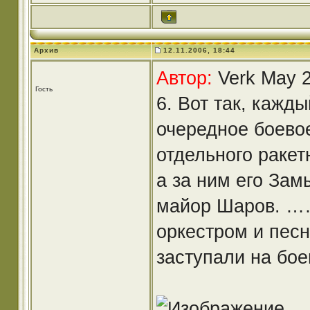
Архив
12.11.2006, 18:44
Автор:
Verk May 2
Гость
6. Вот так, кажд
очередное боевое
отдельного ракет
а за ним его Зам
майор Шаров. …
оркестром и пес
заступали на бое