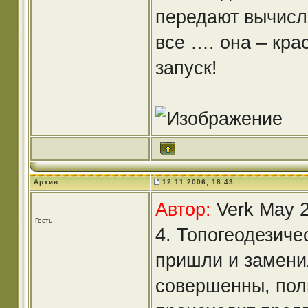
передают вычисл
все …. она – кра
запуск!
Архив
12.11.2006, 18:43
Автор:
Verk May 2
Гость
4. Топогеодезиче
пришли и заменил
совершенны, пол