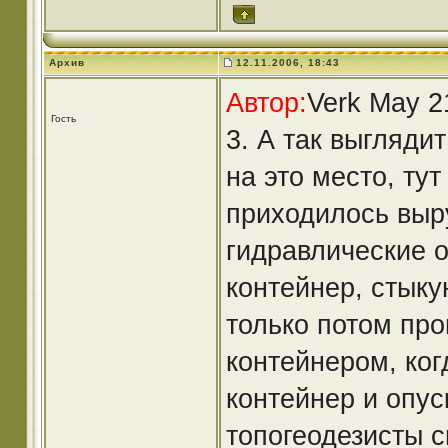
Архив
12.11.2006, 18:43
Автор:
Verk May 2
Гость
3. А так выгляди
на это место, ту
приходилось выр
гидравлические о
контейнер, стыку
только потом пр
контейнером, ког
контейнер и опус
топогеодезисты 