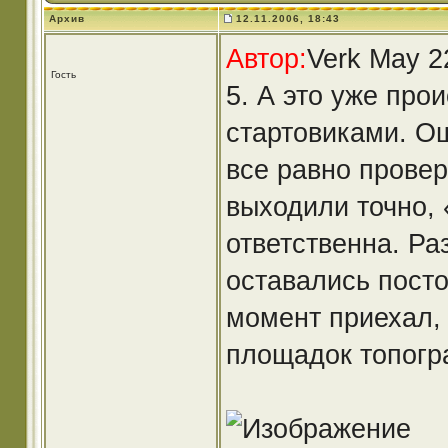
Архив
12.11.2006, 18:43
Автор:
Verk May 2
Гость
5. А это уже про
стартовиками. О
все равно провер
выходили точно, 
ответственна. Р
оставались посто
момент приехал, 
площадок топогр