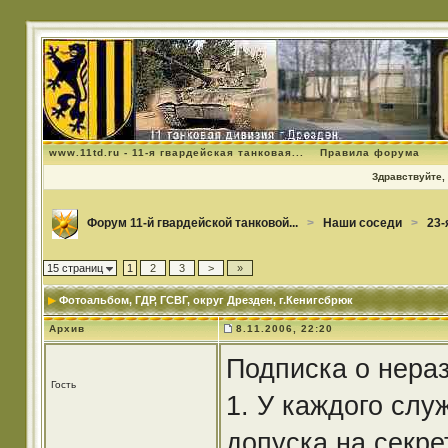
www.11td.ru - 11-я гвардейская танковая...
Правила форума
Здравствуйте, 
Форум 11-й гвардейской танковой...
>
Наши соседи
>
23-
15 страниц
1
2
3
>
»
Фотоальбом
, ГДР, ГСВГ, округ Дрезден, г.Кенигсбрюк
Архив
8.11.2006, 22:20
Подписка о нера
Гость
1. У каждого слу
допуска на секрет