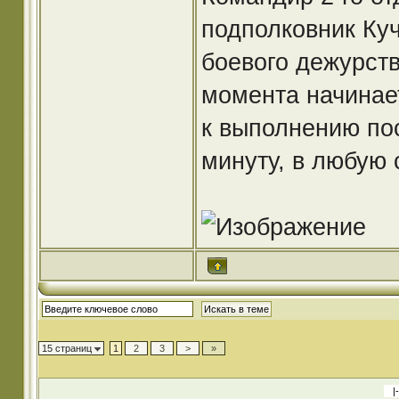
подполковник Куч
боевого дежурст
момента начинае
к выполнению пос
минуту, в любую 
15 страниц
1
2
3
>
»