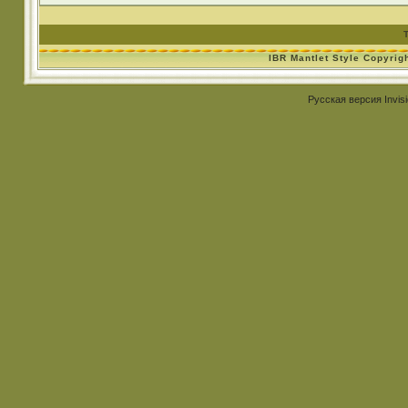
IBR Mantlet Style Copyrig
Русская версия
Invis