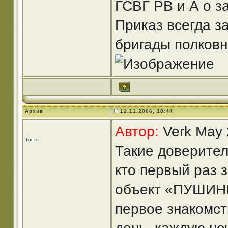
ГСВГ РВ и А о з
Приказ всегда з
бригады полковн
Архив
12.11.2006, 18:44
Автор:
Verk May 
Гость
Такие доверите
кто первый раз 
объект «ПУШИНК
первое знакомст