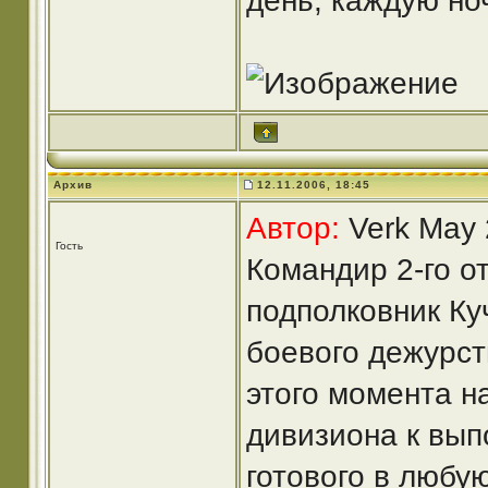
день, каждую но
Архив
12.11.2006, 18:45
Автор:
Verk May 
Гость
Командир 2-го о
подполковник Ку
боевого дежурс
этого момента н
дивизиона к вып
готового в любую