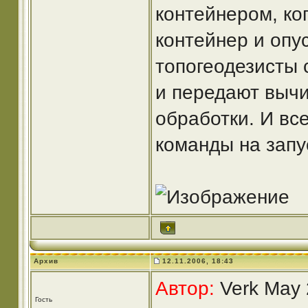
контейнером, ко
контейнер и опу
топогеодезисты 
и передают выч
обработки. И вс
команды на запу
Архив
12.11.2006, 18:43
Автор:
Verk May 
Гость