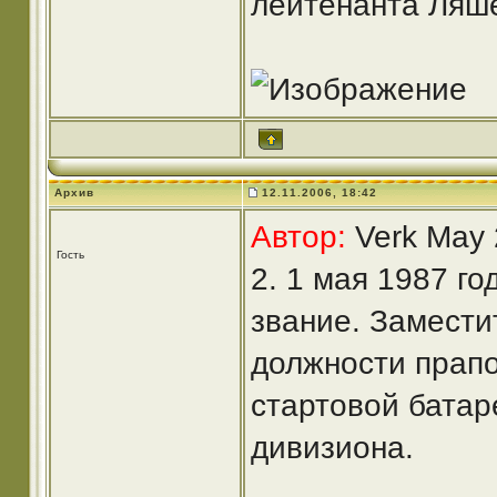
лейтенанта Ляше
Архив
12.11.2006, 18:42
Автор:
Verk May 
Гость
2. 1 мая 1987 г
звание. Замести
должности прап
стартовой батар
дивизиона.