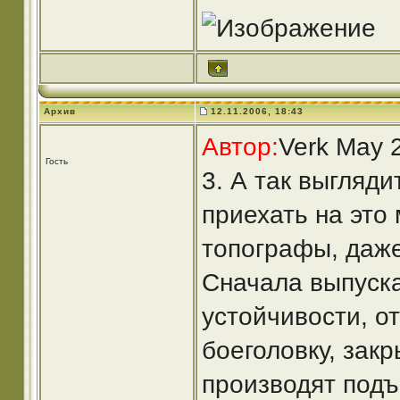
Архив
12.11.2006, 18:43
Автор:
Verk May 
Гость
3. А так выгляд
приехать на это
топографы, даже
Сначала выпуска
устойчивости, о
боеголовку, зак
производят под