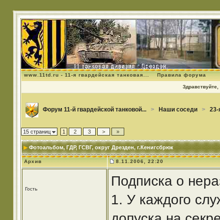
www.11td.ru - 11-я гвардейская танковая...
Правила форума
Здравствуйте, 
Форум 11-й гвардейской танковой...
>
Наши соседи
>
23-
15 страниц
1
2
3
>
»
Фотоальбом
, ГДР, ГСВГ, округ Дрезден, г.Кенигсбрюк
Архив
8.11.2006, 22:20
Подписка о нера
Гость
1. У каждого сл
допуска на секре