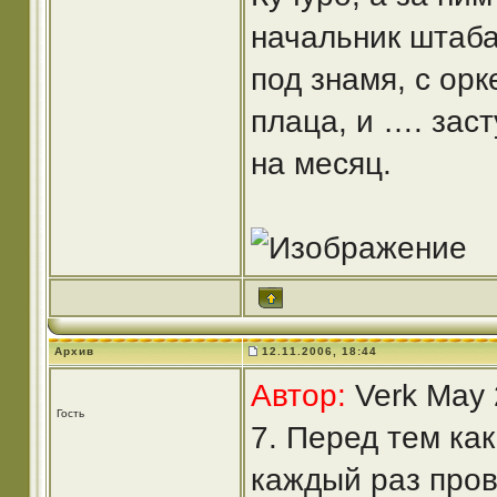
начальник шта
под знамя, с ор
плаца, и …. зас
на месяц.
Архив
12.11.2006, 18:44
Автор:
Verk May 
Гость
7. Перед тем ка
каждый раз пров