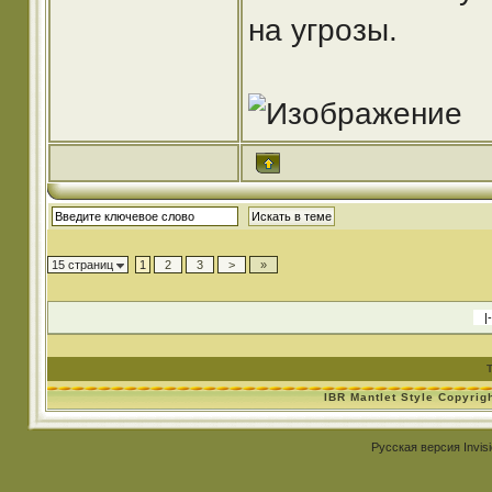
на угрозы.
15 страниц
1
2
3
>
»
IBR Mantlet Style Copyrig
Русская версия
Invis