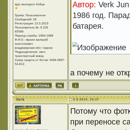
Автор:
Verk Jun
курс молодого бойца
1986 год. Пара
Группа: Пользователи
Сообщений: 26
батарея.
Регистрация: 13.5.2015
Пользователь №: 8 226
65598
Период службы: 1984-1986
Ф.И.О.: якунин валерий
анатольевич
владимирская обл г муром
Подразделение: авто
транспортный взвод
Супер защита от ботов: 3468-3897-
54-913
а почему не от
Verk
2.8.2015, 23:27
Потому что фотк
при переносе с