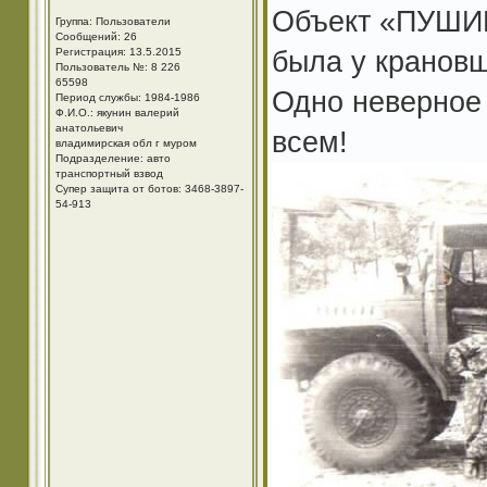
Объект «ПУШИН
Группа: Пользователи
Сообщений: 26
была у крановщ
Регистрация: 13.5.2015
Пользователь №: 8 226
65598
Одно неверно
Период службы: 1984-1986
Ф.И.О.: якунин валерий
анатольевич
всем!
владимирская обл г муром
Подразделение: авто
транспортный взвод
Супер защита от ботов: 3468-3897-
54-913