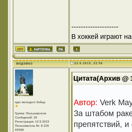
--------------------
В хоккей играют на
водовоз
22.6.2015, 22:56
Цитата(Архив @ 1
Автор:
Verk May
курс молодого бойца
За штабом раке
Группа: Пользователи
Сообщений: 26
препятствий, и
Регистрация: 13.5.2015
Пользователь №: 8 226
65598