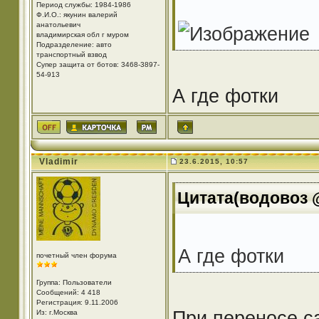
Период службы: 1984-1986
Ф.И.О.: якунин валерий
анатольевич
владимирская обл г муром
Подразделение: авто
транспортный взвод
Супер защита от ботов: 3468-3897-
54-913
А где фотки
Vladimir
23.6.2015, 10:57
Цитата(водовоз @
А где фотки
почетный член форума
Группа: Пользователи
Сообщений: 4 418
Регистрация: 9.11.2006
При переносе са
Из: г.Москва