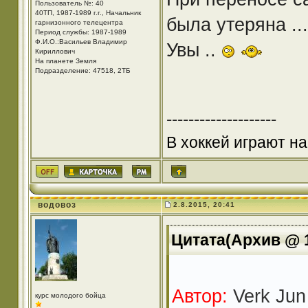
Пользователь №: 40
40ТП, 1987-1989 г.г., Начальник
была утеряна ...
гарнизонного телецентра
Период службы: 1987-1989
Ф.И.О.:Васильев Владимир
Увы ..
Кириллович
На планете Земля
Подразделение: 47518, 2ТБ
--------------------
В хоккей играют на
водовоз
2.8.2015, 20:41
Цитата(Архив @ 1
Автор:
Verk Jun
курс молодого бойца