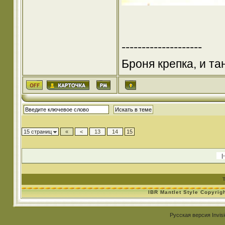
--------------------
Броня крепка, и т
15 страниц
«
<
13
14
15
IBR Mantlet Style Copyrig
Русская версия
Invis