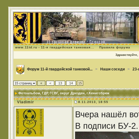
www.11td.ru - 11-я гвардейская танковая...
Правила форума
Здравствуйте, 
Форум 11-й гвардейской танковой...
>
Наши соседи
>
23-
15 страниц
«
<
13
14
15
Фотоальбом
, ГДР, ГСВГ, округ Дрезден, г.Кенигсбрюк
Vladimir
8.11.2013, 18:55
Вчера нашёл во
В подписи БУ-2.