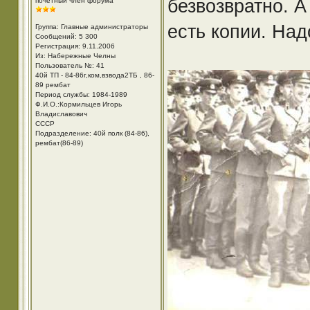
безвозвратно. А
почетный член форума
есть копии. Над
Группа: Главные администраторы
Сообщений: 5 300
Регистрация: 9.11.2006
Из: Набережные Челны
Пользователь №: 41
40й ТП - 84-86г,ком,взвода2ТБ , 86-
89 рембат
Период службы: 1984-1989
Ф.И.О.:Кормильцев Игорь
Владиславович
СССР
Подразделение: 40й полк (84-86),
рембат(86-89)