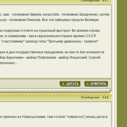
Сообщение
#17
зам. - полковник Зверев, начштаба - полковник Захарченко, затем
о тылу - полковник Пикалов. Все эти офицеры прошли Великую
е подпускал к плите на пушечный выстрел. Во всяком случае,
ия, и сервировки - как в серьезном ресторане времен СССР.
счастливчику" записку типа "Третьему дивизиону - тревога!"
ах в дни государственных праздников, но как-то без излишеств.
айор Брусникин - майор Пофланков - майор Ильинский. Сергей
резонанс...
Сообщение
#18
я приехал из Новосысоевки, там стояли "темписты") конец цитата