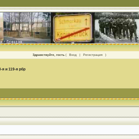
Здравствуйте, гость
(
Вход
|
Регистрация
)
3-я и 119-я рбр