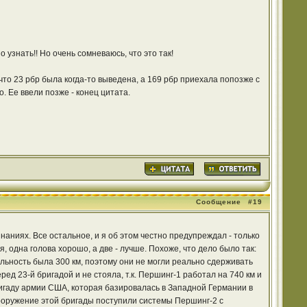
узнать!! Но очень сомневаюсь, что это так!
 что 23 рбр была когда-то выведена, а 169 рбр приехала попозже с
о. Ее ввели позже - конец цитата.
Сообщение
#19
ниях. Все остальное, и я об этом честно предупреждал - только
 одна голова хорошо, а две - лучше. Похоже, что дело было так:
альность была 300 км, поэтому они не могли реально сдерживать
д 23-й бригадой и не стояла, т.к. Першинг-1 работал на 740 км и
ригаду армии США, которая базировалась в Западной Германии в
ооружение этой бригады поступили системы Першинг-2 с