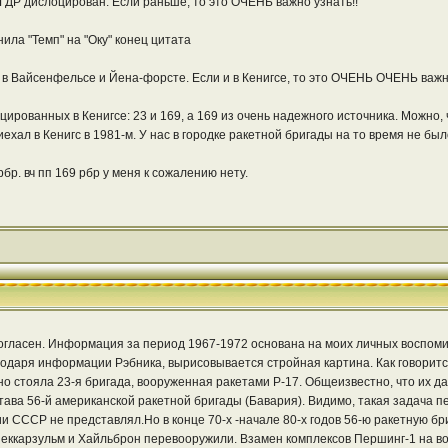
в ГДР дислоцирован. Если раньше, то это ОЧЕНЬ важно узнать!!
ила "Темп" на "Оку" конец цитата
 в Вайсенфельсе и Йена-форсте. Если и в Кенигсе, то это ОЧЕНЬ ОЧЕНЬ важно 
цированных в Кенигсе: 23 и 169, а 169 из очень надежного источника. Можно,
иехал в Кенигс в 1981-м. У нас в городке ракетной бригады на то время не был
бр. вч пп 169 рбр у меня к сожалению нету.
гласен. Информация за период 1967-1972 основана на моих личных воспомина
одаря информации Рэбника, вырисовывается стройная картина. Как говорится,
ьно стояла 23-я бригада, вооруженная ракетами Р-17. Общеизвестно, что их д
ва 56-й американской ракетной бригады (Бавария). Видимо, такая задача пере
 СССР не представлял.Но в конце 70-х -начале 80-х годов 56-ю ракетную б
еккарзульм и Хайльброн перевооружили. Взамен комплексов Першинг-1 на в