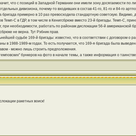
начит, что с позиций в Западной Германии они имели зону досягаемости по ли
отдельных дивизиона, почему-то входивших в состав 41-го, 81-го и 84-го артп
та бригада примерно в 10 раз превосходила стандартную советскую. Видимо,
 Темп-С в ГДР, в том числе в Кенигсбрюке вместо 23-й бригады. Темп-С, при
мог, при необходимости, работать по районам дислокации 56-й американской б
сбрюке не верна. Тут Рэбник прав.
ьнейшей судьбе 169-й бригады: известно, что в соответствии с договором о 
ы в 1988-1989-м годах. То есть получается, что 169-я бригада была выведен
тавом - можно лишь строить предположения.
емповских" бункеров на фото в начале темы, а также информация о таинств
слокации ракетных воиск!