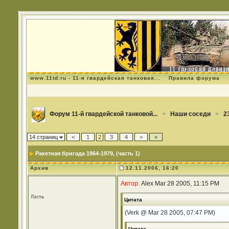
www.11td.ru - 11-я гвардейская танковая...
Правила форума
Форум 11-й гвардейской танковой...
>
Наши соседи
>
2
14 страниц
<
1
2
3
4
>
»
Ракетная бригада 1964-1979
, (часть 1)
Архив
12.11.2006, 16:20
Автор:
Alex Mar 28 2005, 11:15 PM
Гость
Цитата
(Verk @ Mar 28 2005, 07:47 PM)
Цитата