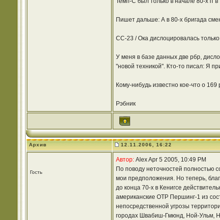
Темп-С был только в начале 80-х гг 
Пишет дальше: А в 80-х бригада смен
СС-23 / Ока дислоцировалась только
У меня в базе данных две рбр, дисло
"новой техникой". Кто-то писал: Я пр
Кому-нибудь известно кое-что о 169 р
Рэбник
Архив
12.11.2006, 16:22
Автор:
Alex Apr 5 2005, 10:49 PM
По поводу неточностей полностью со
Гость
мои предположения. Но теперь, благ
до конца 70-х в Кенигсе действител
американские ОТР Першинг-1 из соста
непосредственной угрозы территории
городах Швабиш-Гмюнд, Ной-Ульм, Н