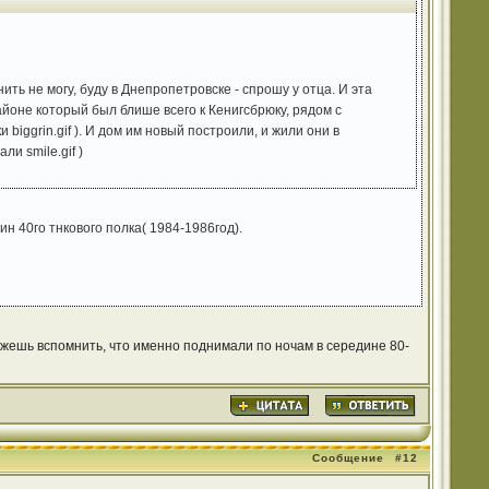
ить не могу, буду в Днепропетровске - спрошу у отца. И эта
айоне который был блише всего к Кенигсбрюку, рядом с
biggrin.gif ). И дом им новый построили, и жили они в
ли smile.gif )
н 40го тнкового полка( 1984-1986год).
можешь вспомнить, что именно поднимали по ночам в середине 80-
Сообщение
#12