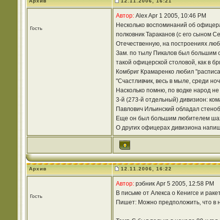
Архив
12.11.2006, 16:21
Автор:
Alex Apr 1 2005, 10:46 PM
Несколько воспоминаний об офицерах
Гость
полковник Тараканов (с его сыном Се
Отечественную, на построениях любо
Зам. по тылу Пикалов был большим с
такой офицерской столовой, как в бр
Комбриг Крамаренко любил "расписать
"Счастливчик, весь в мыле, среди н
Насколько помню, по водке народ не
3-й (273-й отдельный) дивизион: ко
Павлович Ильинский обладал стенобит
Еще он был большим любителем ша
О других офицерах дивизиона напиш
Архив
12.11.2006, 16:22
Автор:
рэбник Apr 5 2005, 12:58 PM
В письме от Алекса о Кенигсе и раке
Гость
Пишет: Можно предположить, что в н