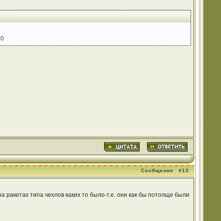
20
Сообщение
#13
на ракетах типа чехлов каких то было-т.е. они как бы потолще были