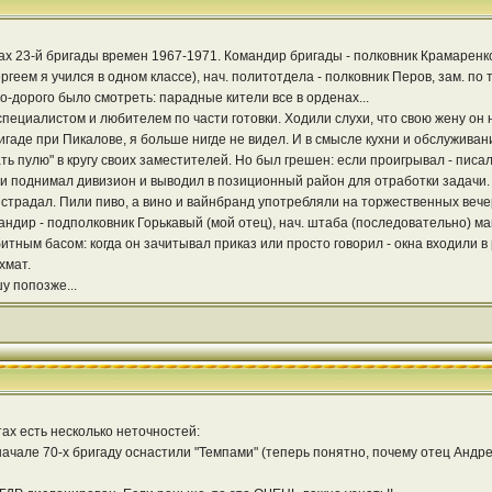
 23-й бригады времен 1967-1971. Командир бригады - полковник Крамаренко, 
ргеем я учился в одном классе), нач. политотдела - полковник Перов, зам. п
-дорого было смотреть: парадные кители все в орденах...
пециалистом и любителем по части готовки. Ходили слухи, что свою жену он н
игаде при Пикалове, я больше нигде не видел. И в смысле кухни и обслуживан
 пулю" в кругу своих заместителей. Но был грешен: если проигрывал - писал "
очи поднимал дивизион и выводил в позиционный район для отработки задачи.
 страдал. Пили пиво, а вино и вайнбранд употребляли на торжественных вечер
мандир - подполковник Горькавый (мой отец), нач. штаба (последовательно) м
ным басом: когда он зачитывал приказ или просто говорил - окна входили в 
хмат.
у попозже...
тах есть несколько неточностей:
ачале 70-х бригаду оснастили "Темпами" (теперь понятно, почему отец Андре