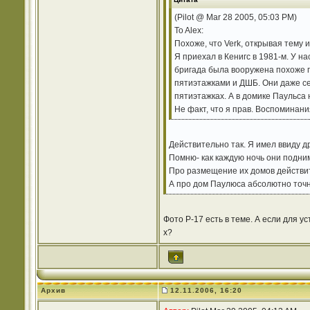
(Pilot @ Mar 28 2005, 05:03 PM)
To Alex:
Похоже, что Verk, открывая тему 
Я приехал в Кенигс в 1981-м. У на
бригада была вооружена похоже по
пятиэтажками и ДШБ. Они даже себ
пятиэтажках. А в домике Паульса н
Не факт, что я прав. Воспоминани
Действительно так. Я имел ввиду д
Помню- как каждую ночь они подним
Про размещение их домов действит
А про дом Паулюса абсолютно точно
Фото Р-17 есть в теме. А если для 
х?
Архив
12.11.2006, 16:20