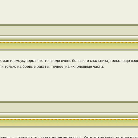
ваемая гермоукупорка, что-то вроде очень большого спальника, только еще 
и только на боевые ракеты, точнее, на их головные части.
 можешь, уточни у отца, мне самому интересно. Хотя это не очень похоже на п