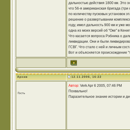
дальностью действия 1800 км. Это з
что 56-я американская бригада (три 
по количеству пусковых установок э
решение о развертывании комплексов
году, имел дальность 900 км и уже 
одна из моих версий об "Оке" в Кениг
Что касается вопроса Рэбника о дал
ликвидации. Они и были ликвидирован
ГСВГ. Что стало с ней и личным сос
Вот и объясняется происхождение "т
Архив
12.11.2006, 16:22
Автор:
Verk Apr 6 2005, 07:46 PM
Похвально!
Гость
Паразительное знание истории и ди