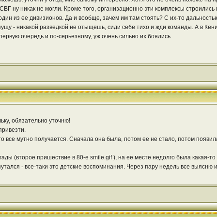
ВГ ну никак не могли. Кроме того, организационно эти комплексы строились 
один из ее дивизионов. Да и вообще, зачем им там стоять? С их-то дальностью
щу - никакой разведкой не отыщешь, сиди себе тихо и жди команды. А в Кениг
 первую очередь и по-серьезному, уж очень сильно их боялись.
ьку, обязательно уточню!
привезти.
то все мутно получается. Сначала она была, потом ее не стало, потом появил
гады (второе пришествие в 80-е smile.gif ), на ее месте недолго была какая-
путался - все-таки это детские воспоминания. Через пару недель все выясню и