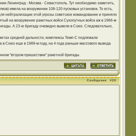
нии Ленинград - Москва - Севастополь. Тут необходимо заметить,
олков) имела на вооружении 108-120 пусковых установок. То есть,
 для нейтрализации этой угрозы советское командование и приняло
нятый на вооружение ракетных войск Сухопутных войск аж в 1966-м
ригады. А 23-ю бригаду очевидно вывели в Союз. Следовательно,
ракетах средней дальности, комплексы Темп-С подлежали
а в Союз еще в 1989-м году, на 4 года раньше массового вывода
енном "втором пришествии" ракетной бригады.
Сообщение
#20