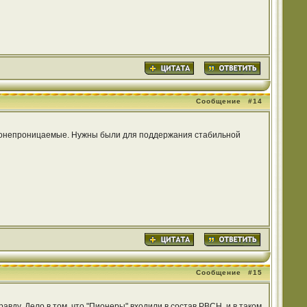
Сообщение
#14
водонепроницаемые. Нужны были для поддержания стабильной
Сообщение
#15
равду. Дело в том, что "Пионеры" входили в состав РВСН, и в таком