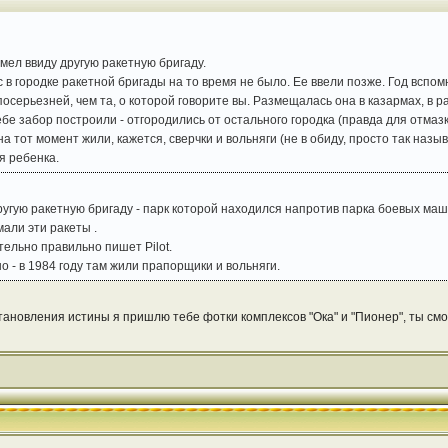
имел ввиду другую ракетную бригаду.
с в городке ракетной бригады на то время не было. Ее ввели позже. Год вспомн
серьезней, чем та, о которой говорите вы. Размещалась она в казармах, в р
е забор построили - отгородились от остального городка (правда для отмазки 
а тот момент жили, кажется, сверчки и вольняги (не в обиду, просто так называ
я ребенка.
ругую ракетную бригаду - парк которой находился напротив парка боевых маши
али эти ракеты .
ельно правильно пишет Pilot.
 - в 1984 году там жили прапорщики и вольняги.
установления истины я пришлю тебе фотки комплексов "Ока" и "Пионер", ты с