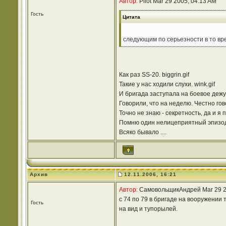
Автор:
Pilot Mar 29 2005, 04:13 AM
Гость
Цитата
следующим по серьезности в то вр
Как раз SS-20. biggrin.gif
Такие у нас ходили слухи. wink.gif
И бригада заступала на боевое дежу
Говорили, что на неделю. Честно гово
Точно не знаю - секретность, да и я
Помню один нелицеприятный эпизод 
Всяко бывало ....
Архив
12.11.2006, 16:21
Автор:
СамовольщикАндрей Mar 29 2
с 74 по 79 в бригаде на вооружении 
Гость
на вид и тупорылей.