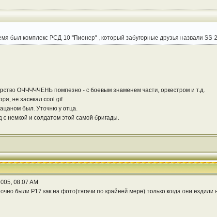
емя был комплекс РСД-10 "Пионер" , который забугорные друзья назвали SS-
рство ОЧЧЧЧЧЕНЬ помпезно - с боевым знаменем части, оркестром и т.д.
ря, не засекал.cool.gif
 пацаном был. Уточню у отца.
с немкой и солдатом этой самой бригады.
005, 08:07 AM
точно были Р17 как на фото(тягачи по крайней мере) только когда они ездили 