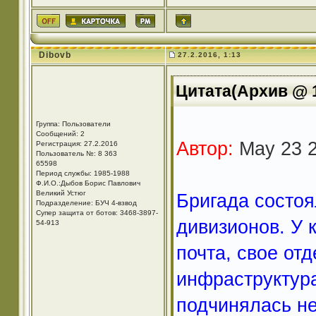
Dibovb
27.2.2016, 1:13
Цитата(Архив @ 1
Группа: Пользователи
Сообщений: 2
Автор:
May 23 2
Регистрация: 27.2.2016
Пользователь №: 8 363
65598
Период службы: 1985-1988
Ф.И.О.:Дыбов Борис Павлович
Великий Устюг
Бригада состоя
Подразделение: БУЧ 4-взвод
Супер защита от ботов: 3468-3897-
дивизионов. У 
54-913
почта, свое от
инфраструктур
подчинялась н