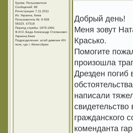
Группа: Пользователи
Сообщений: 98
Регистрация: 7.11.2011
Из: Украина, Киев
Добрый день!
Пользователь №: 6 608
58325. 47518
Меня зовут Нат
Период службы: 1976-1991
Ф.И.О.:Беда Александр Степанович
Украина,Киев
Красько.
Подразделение: штаб дивизии 40т
полк, гдо г. Кёнигсбрюк
Помогите пожал
произошла траге
Дрезден погиб
обстоятельства
написали тяжел
свидетельство 
гражданского с
коменданта гар