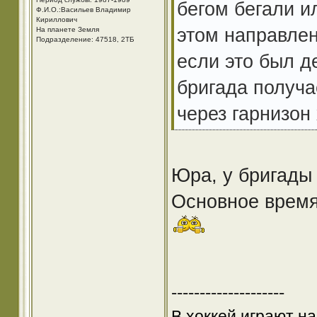
бегом бегали и
Ф.И.О.:Васильев Владимир
Кириллович
этом направле
На планете Земля
Подразделение: 47518, 2ТБ
если это был де
бригада получа
через гарнизон
Юра, у бригады
Основное время 
--------------------
В хоккей играют на