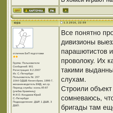
юра
1.3.2016, 22:59
Все понятно про
дивизионы выез
парашютистов ин
отличник БиП подготовки
проволоку. Их к
Группа: Пользователи
Сообщений: 901
такими выданны
Регистрация: 8.2.2007
Из: С.-Петербург
слухам.
Пользователь №: 207
1044 ОДШБ Кенигсбрюк, 1986-7,
механик-водитель БМД, мл.ср.
Строили объект
Период службы: осень 85-87
(учебка Крампниц)
Ф.И.О.:Кондаков Юрий
сомневаюсь, что
С.-Петербург
Подразделение: ДШР, 1 ДШВ, 3
бригады там ещ
ДШО.