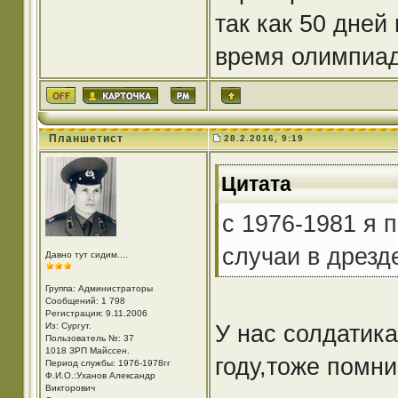
так как 50 дней
время олимпиад
Планшетист
28.2.2016, 9:19
Цитата
с 1976-1981 я 
случаи в дрезде
Давно тут сидим....
Группа: Администраторы
Сообщений: 1 798
Регистрация: 9.11.2006
У нас солдатика
Из: Cургут.
Пользователь №: 37
1018 ЗРП Майссен.
году,тоже помн
Период службы: 1976-1978гг
Ф.И.О.:Уханов Александр
Викторович