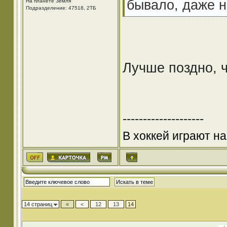
бывало, даже 
На планете Земля
Подразделение: 47518, 2ТБ
Лучше поздно, 
--------------------
В хоккей играют на
14 страниц
«
<
12
13
14