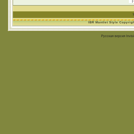
IBR Mantlet Style Copyrig
Русская версия
Invis