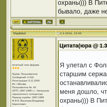
охраны))) В Пит
бывало, даже н
Vladimir
2.3.2016, 10:05
Цитата(юра @ 1.3
Я улетал с Фол
почетный член форума
старшим сержа
Группа: Пользователи
Сообщений: 4 418
останавливалис
Регистрация: 9.11.2006
Из: г.Москва
Пользователь №: 40
меня дошло, чт
40ТП, 1987-1989 г.г., Начальник
гарнизонного телецентра
Период службы: 1987-1989
охраны))) В Пи
Ф.И.О.:Васильев Владимир
Кириллович