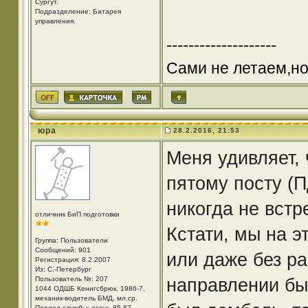
Cургут.
Подразделение: Батарея
управления.
--------------------
Сами не летаем,но
юра
28.2.2016, 21:53
Меня удивляет, 
пятому посту (
никогда не встр
отличник БиП подготовки
Кстати, мы на э
Группа: Пользователи
Сообщений: 901
или даже без р
Регистрация: 8.2.2007
Из: С.-Петербург
направлении бы
Пользователь №: 207
1044 ОДШБ Кенигсбрюк, 1986-7,
механик-водитель БМД, мл.ср.
Период службы: осень 85-87