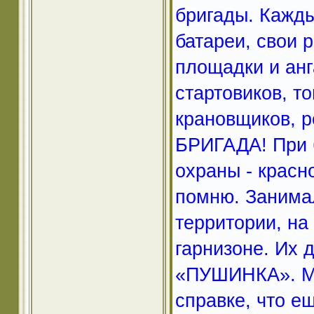
бригады. Кажды
батареи, свои 
площадки и анг
стартовиков, т
крановщиков, ре
БРИГАДА! При 
охраны - красн
помню. Занима
территории, на
гарнизоне. Их 
«ПУШИНКА». Мы
справке, что е