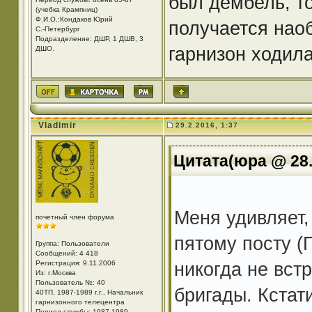
был дембель, то
(учебка Крампниц)
Ф.И.О.:Кондаков Юрий
получается наоб
С.-Петербург
Подразделение: ДШР, 1 ДШВ, 3
гарнизон ходила
ДШО.
Vladimir
29.2.2016, 1:37
Цитата(юра @ 28.
Меня удивляет, 
почетный член форума
пятому посту (
Группа: Пользователи
Сообщений: 4 418
никогда не вст
Регистрация: 9.11.2006
Из: г.Москва
Пользователь №: 40
бригады. Кстат
40ТП, 1987-1989 г.г., Начальник
гарнизонного телецентра
Период службы: 1987-1989