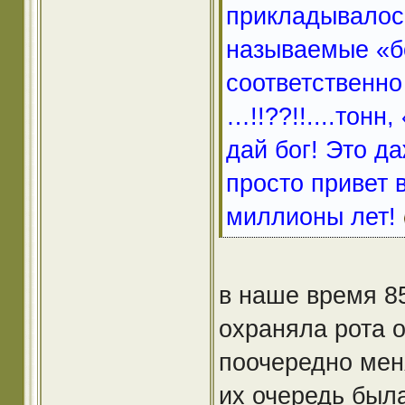
прикладывалось
называемые «бо
соответственно
…!!??!!....тонн
дай бог! Это д
просто привет 
миллионы лет!
в наше время 85
охраняла рота 
поочередно меня
их очередь была