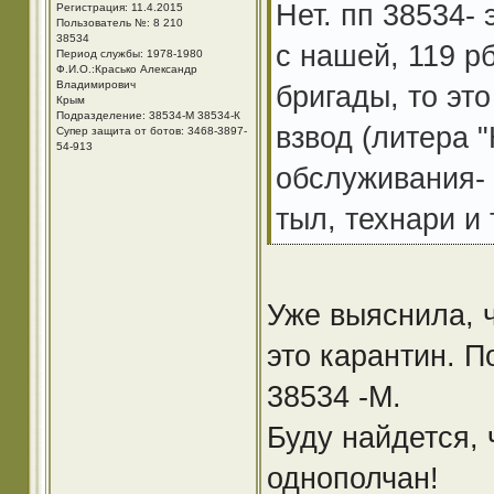
Нет. пп 38534-
Регистрация: 11.4.2015
Пользователь №: 8 210
38534
с нашей, 119 р
Период службы: 1978-1980
Ф.И.О.:Красько Александр
Владимирович
бригады, то эт
Крым
Подразделение: 38534-М 38534-К
взвод (литера 
Супер защита от ботов: 3468-3897-
54-913
обслуживания- 
тыл, технари и т
Уже выяснила, ч
это карантин. П
38534 -М.
Буду найдется, 
однополчан!