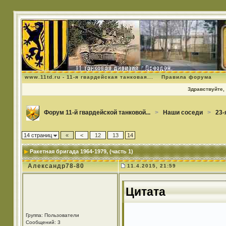
www.11td.ru - 11-я гвардейская танковая...
Правила форума
Здравствуйте, 
Форум 11-й гвардейской танковой...
>
Наши соседи
>
23-
14 страниц
«
<
12
13
14
Ракетная бригада 1964-1979
, (часть 1)
Александр78-80
11.4.2015, 21:59
Цитата
Группа: Пользователи
Сообщений: 3