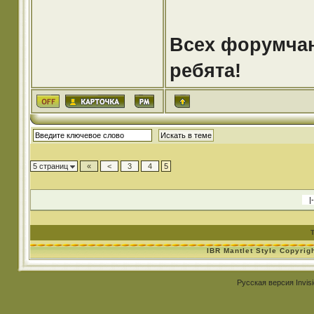
Всех форумчан
ребята!
5 страниц
«
<
3
4
5
IBR Mantlet Style Copyrig
Русская версия
Invis