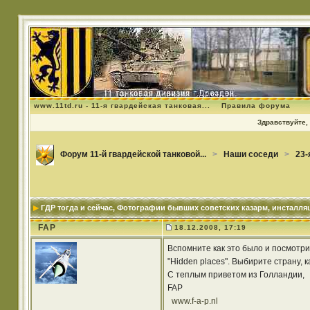
www.11td.ru - 11-я гвардейская танковая...
Правила форума
Здравствуйте, 
Форум 11-й гвардейской танковой...
>
Наши соседи
>
23-
ГДР тогда и сейчас
, Фотографии бывших советских казарм, инсталля
FAP
18.12.2008, 17:19
Вспомните как это было и посмотрит
"Hidden places". Выбирите страну, 
С теплым приветом из Голландии,
FAP
www.f-a-p.nl