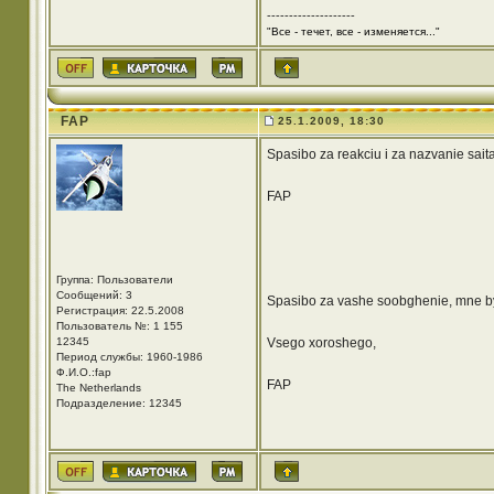
--------------------
"Все - течет, все - изменяется..."
FAP
25.1.2009, 18:30
Spasibo za reakciu i za nazvanie saita
FAP
Группа: Пользователи
Сообщений: 3
Spasibo za vashe soobghenie, mne by 
Регистрация: 22.5.2008
Пользователь №: 1 155
12345
Vsego xoroshego,
Период службы: 1960-1986
Ф.И.О.:fap
FAP
The Netherlands
Подразделение: 12345