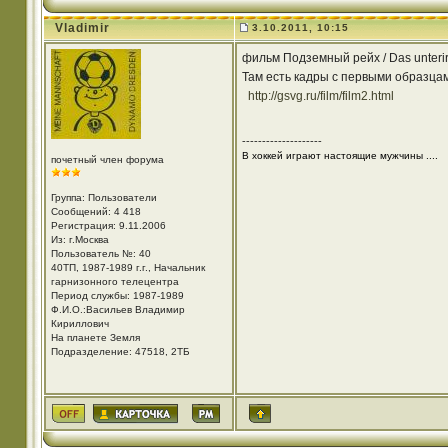
Vladimir
3.10.2011, 10:15
фильм Подземный рейх / Das unterird
Там есть кадры с первыми образца
http://gsvg.ru/film/film2.html
--------------------
В хоккей играют настоящие мужчины ....
почетный член форума
Группа: Пользователи
Сообщений: 4 418
Регистрация: 9.11.2006
Из: г.Москва
Пользователь №: 40
40ТП, 1987-1989 г.г., Начальник
гарнизонного телецентра
Период службы: 1987-1989
Ф.И.О.:Васильев Владимир
Кириллович
На планете Земля
Подразделение: 47518, 2ТБ