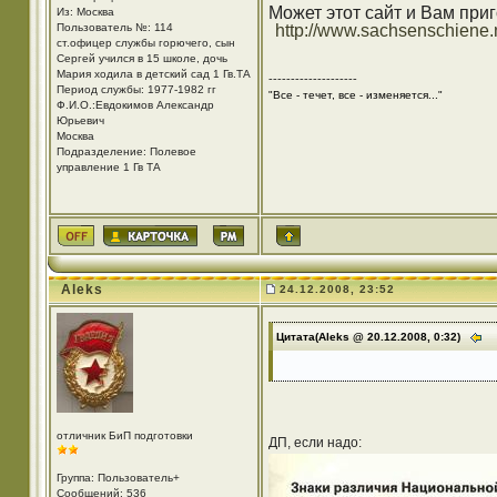
Может этот сайт и Вам приг
Из: Москва
Пользователь №: 114
http://www.sachsenschiene.
ст.офицер службы горючего, сын
Сергей учился в 15 школе, дочь
Мария ходила в детский сад 1 Гв.ТА
--------------------
Период службы: 1977-1982 гг
"Все - течет, все - изменяется..."
Ф.И.О.:Евдокимов Александр
Юрьевич
Москва
Подразделение: Полевое
управление 1 Гв ТА
Aleks
24.12.2008, 23:52
Цитата(Aleks @ 20.12.2008, 0:32)
отличник БиП подготовки
ДП, если надо:
Группа: Пользователь+
Сообщений: 536