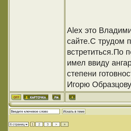
Alex это Владими
сайте.С трудом 
встретиться.По п
имел ввиду ангар
степени готовнос
Игорю Образцову.
6 страниц
1
2
3
>
»