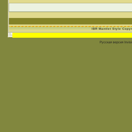
IBR Mantlet Style Copy
Русская версия
Invis