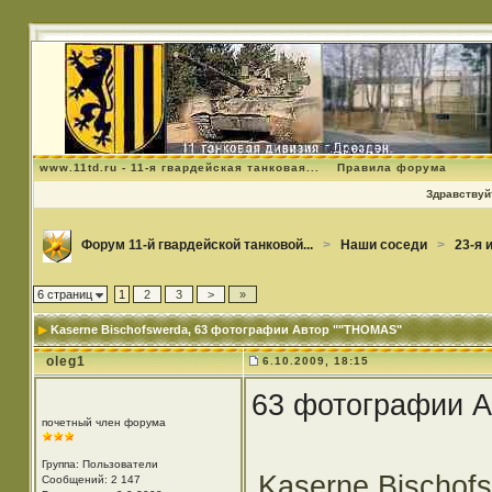
www.11td.ru - 11-я гвардейская танковая...
Правила форума
Здравствуйт
Форум 11-й гвардейской танковой...
>
Наши соседи
>
23-я 
6 страниц
1
2
3
>
»
Kaserne Bischofswerda
, 63 фотографии Автор ""THOMAS"
oleg1
6.10.2009, 18:15
63 фотографии 
почетный член форума
Группа: Пользователи
Kaserne Bischof
Сообщений: 2 147