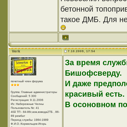
бетонной топоприв
такое ДМБ. Для н
Verk
7.10.2009, 17:54
За время служб
Бишофсверду.
И даже предполо
почетный член форума
красивый есть.
Группа: Главные администраторы
Сообщений: 5 300
Регистрация: 9.11.2006
В осоновном по
Из: Набережные Челны
Пользователь №: 41
40й ТП - 84-86г,ком,взвода2ТБ , 86-
89 рембат
Период службы: 1984-1989
Ф.И.О.:Кормильцев Игорь