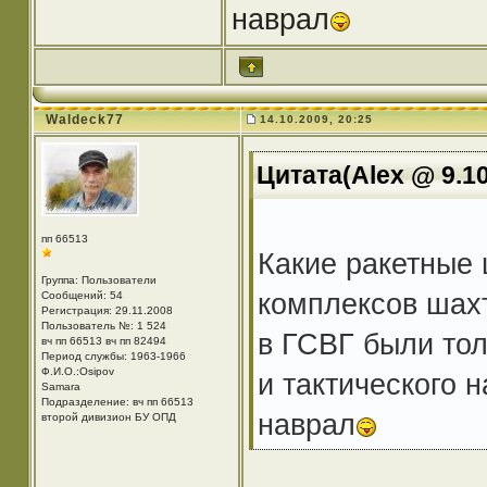
наврал
Waldeck77
14.10.2009, 20:25
Цитата(Alex @ 9.10
пп 66513
Какие ракетные
Группа: Пользователи
комплексов шахт
Сообщений: 54
Регистрация: 29.11.2008
Пользователь №: 1 524
в ГСВГ были тол
вч пп 66513 вч пп 82494
Период службы: 1963-1966
Ф.И.О.:Osipov
и тактического 
Samara
Подразделение: вч пп 66513
наврал
второй дивизион БУ ОПД