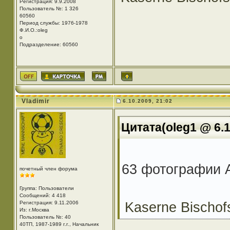
Регистрация: 9.9.2008
Пользователь №: 1 326
60560
Период службы: 1976-1978
Ф.И.О.:oleg
o
Подразделение: 60560
Vladimir
6.10.2009, 21:02
Цитата(oleg1 @ 6.1
63 фотографии 
почетный член форума
Группа: Пользователи
Сообщений: 4 418
Kaserne Bischof
Регистрация: 9.11.2006
Из: г.Москва
Пользователь №: 40
40ТП, 1987-1989 г.г., Начальник