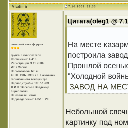
Vladimir
7.10.2009, 23:33
Цитата(oleg1 @ 7.1
На месте казарм
почетный член форума
построила завод
Группа: Пользователи
Сообщений: 4 418
Прошлой осенью
Регистрация: 9.11.2006
Из: г.Москва
Пользователь №: 40
"Холодной войны
40ТП, 1987-1989 г.г., Начальник
гарнизонного телецентра
Период службы: 1987-1989
ЗАВОД НА МЕС
Ф.И.О.:Васильев Владимир
Кириллович
На планете Земля
Подразделение: 47518, 2ТБ
Небольшой свечн
картинку под но