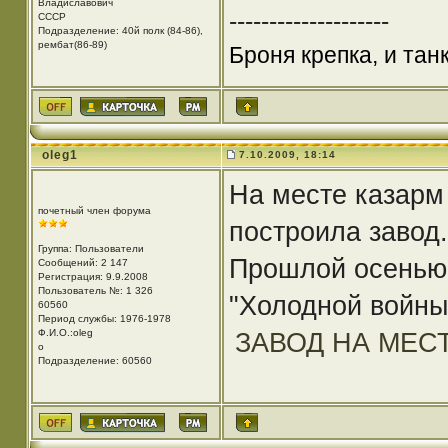
Владиславович
--------------------
СССР
Подразделение: 40й полк (84-86),
рембат(86-89)
Броня крепка, и та
oleg1
7.10.2009, 18:14
На месте казарм
почетный член форума
построила завод.
Группа: Пользователи
Прошлой осенью 
Сообщений: 2 147
Регистрация: 9.9.2008
Пользователь №: 1 326
"Холодной войны
60560
Период службы: 1976-1978
Ф.И.О.:oleg
ЗАВОД НА МЕС
o
Подразделение: 60560