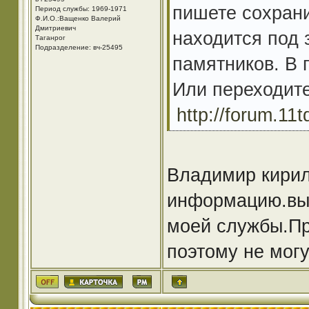
пишете сохрани
Период службы: 1969-1971
Ф.И.О.:Ващенко Валерий
Дмитриевич
находится под 
Таганрог
Подразделение: вч-25495
памятников. В 
Или переходите
http://forum.11
Владимир кирил
информацию.вы 
моей службы.Пр
поэтому не могу