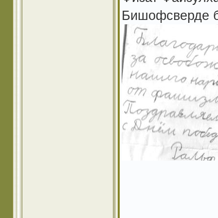
Бишофсверде б