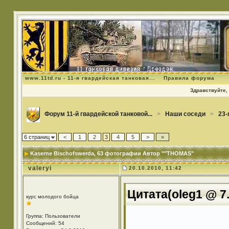
www.11td.ru - 11-я гвардейская танковая...
Правила форума
Здравствуйте, 
Форум 11-й гвардейской танковой...
>
Наши соседи
>
23-
6 страниц
<
1
2
3
4
5
>
»
Kaserne Bischofswerda
, 63 фотографии Автор ""THOMAS"
valeryi
20.10.2010, 11:42
Цитата(oleg1 @ 7.
курс молодого бойца
Группа: Пользователи
Сообщений: 54