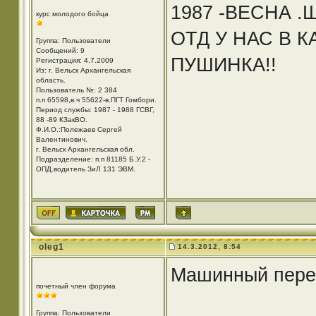
1987 -ВЕСНА 
курс молодого бойца
ОТД У НАС В К
Группа: Пользователи
Сообщений: 9
ПУШИНКА!!
Регистрация: 4.7.2009
Из: г. Вельск Архангельская
область.
Пользователь №: 2 384
п.п 65598,в.ч 55622-в.ПГТ Гомбори.
Период службы: 1987 - 1988 ГСВГ,
88 -89 КЗакВО.
Ф.И.О.:Полежаев Сергей
Валентинович.
г. Вельск Архангельская обл.
Подразделение: п.п 81185 Б.У.2 -
ОПД.водитель ЗиЛ 131 ЭВМ.
oleg1
14.3.2012, 8:54
Машинный перев
почетный член форума
Группа: Пользователи