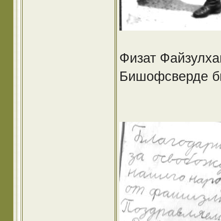
Физат Файзулха
Бишофсверде б