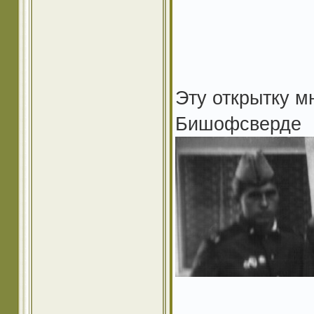
Эту открытку м
Бишофсверде