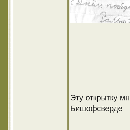
Эту открытку мн
Бишофсверде