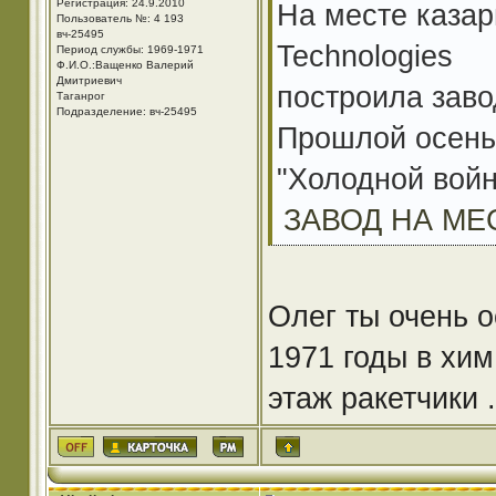
Регистрация: 24.9.2010
На месте каза
Пользователь №: 4 193
вч-25495
Technologies
Период службы: 1969-1971
Ф.И.О.:Ващенко Валерий
Дмитриевич
построила заво
Таганрог
Подразделение: вч-25495
Прошлой осень
"Холодной войн
ЗАВОД НА МЕ
Олег ты очень о
1971 годы в хим
этаж ракетчики 