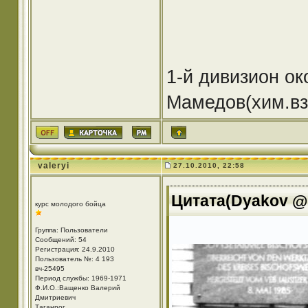
1-й дивизион ок
Мамедов(хим.взв
valeryi
27.10.2010, 22:58
Цитата(Dyakov @ 
курс молодого бойца
Группа: Пользователи
Сообщений: 54
Регистрация: 24.9.2010
Пользователь №: 4 193
вч-25495
Период службы: 1969-1971
Ф.И.О.:Ващенко Валерий
Дмитриевич
Таганрог