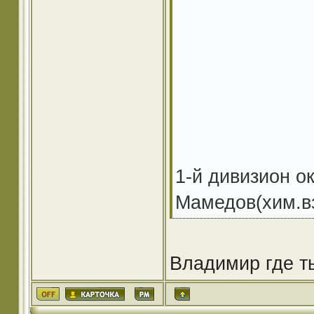
1-й дивизион ок
Мамедов(хим.вз
Владимир где т