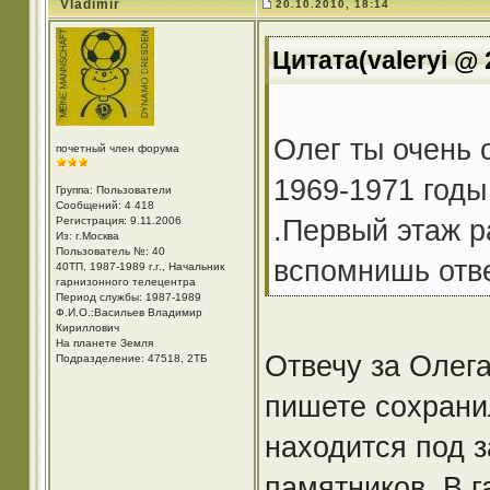
Vladimir
20.10.2010, 18:14
Цитата(valeryi @ 
Олег ты очень 
почетный член форума
1969-1971 годы
Группа: Пользователи
Сообщений: 4 418
.Первый этаж р
Регистрация: 9.11.2006
Из: г.Москва
Пользователь №: 40
вспомнишь отве
40ТП, 1987-1989 г.г., Начальник
гарнизонного телецентра
Период службы: 1987-1989
Ф.И.О.:Васильев Владимир
Кириллович
На планете Земля
Отвечу за Олега
Подразделение: 47518, 2ТБ
пишете сохрани
находится под 
памятников. В г