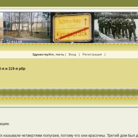
Здравствуйте, гость
(
Вход
|
Регистрация
)
3-я и 119-я рбр
вацию.
Их называли четвертями попугаев, потому что они красочны. Третий дом был д