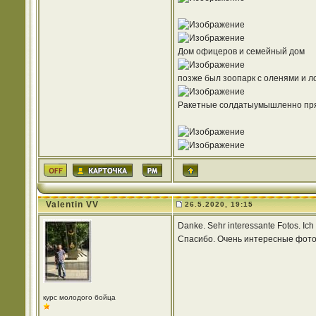
Дом офицеров и семейный дом
позже был зоопарк с оленями и 
Ракетные солдатыумышленно пря
Valentin VV
26.5.2020, 19:15
Danke. Sehr interessante Fotos. Ich
Спасибо. Очень интересные фотог
курс молодого бойца