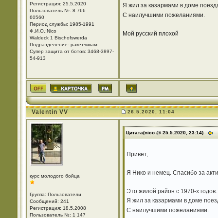
Регистрация: 25.5.2020
Я жил за казармами в доме поезд
Пользователь №: 8 766
С наилучшими пожеланиями.
60560
Период службы: 1985-1991
Ф.И.О.:Nico
Мой русский плохой
Waldeck 1 Bischofswerda
Подразделение: ракетчикам
Супер защита от ботов: 3468-3897-
54-913
Valentin VV
26.5.2020, 11:04
Цитата(nico @ 25.5.2020, 23:14)
Привет,
Я Нико и немец. Спасибо за акт
курс молодого бойца
Это жилой район с 1970-х годов.
Группа: Пользователи
Я жил за казармами в доме поез
Сообщений: 241
Регистрация: 18.5.2008
С наилучшими пожеланиями.
Пользователь №: 1 147