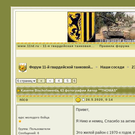
www.11td.ru - 11-я гвардейская танковая...
Правила форума
Форум 11-й гвардейской танковой...
>
Наши соседи
>
2
6 страниц
«
<
4
5
6
Kaserne Bischofswerda
, 63 фотографии Автор ""THOMAS"
nico
26.5.2020, 0:14
Привет,
курс молодого бойца
Я Нико и немец. Спасибо за акти
Группа: Пользователи
Это жилой район с 1970-х годов. 
Сообщений: 6