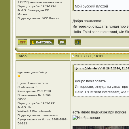
1 ОГУ Правительственная связь
Мой русский плохой
Период службы: 1989-1994
Ф.И.О.:Виноградов ВВ
Москва
Подразделение: ФСО России
Добро пожаловать.
Интересно, откуда ты узнал про 
Hallo. Es ist sehr interessant, wie
nico
26.5.2020, 16:01
Цитата(Valentin VV @ 26.5.2020, 11:0
курс молодого бойца
Добро пожаловать.
Группа: Пользователи
Интересно, откуда ты узнал про
Сообщений: 6
Регистрация: 25.5.2020
Hallo. Es ist sehr interessant, wi
Пользователь №: 8 766
60560
Период службы: 1985-1991
Ф.И.О.:Nico
Waldeck 1 Bischofswerda
есть много подсказок при поиске
Подразделение: ракетчикам
Супер защита от ботов: 3468-3897-
54-913