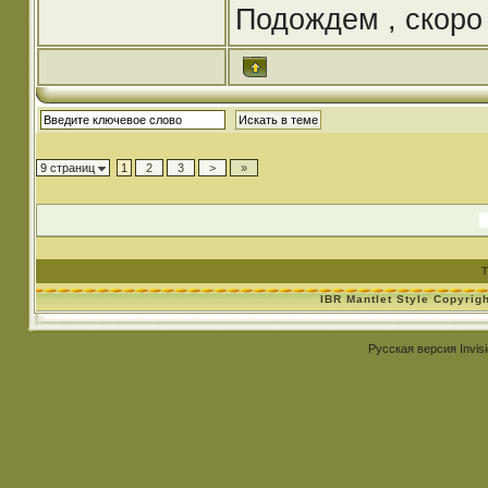
Подождем , скоро 
9 страниц
1
2
3
>
»
Т
IBR Mantlet Style Copyrig
Русская версия
Invis