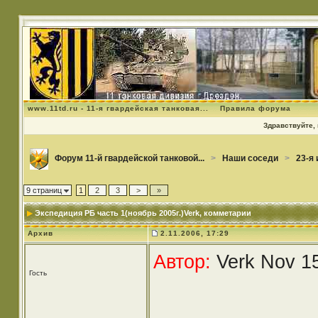
www.11td.ru - 11-я гвардейская танковая...
Правила форума
Здравствуйте, 
Форум 11-й гвардейской танковой...
>
Наши соседи
>
23-я 
9 страниц
1
2
3
>
»
Экспедиция РБ часть 1(ноябрь 2005г.)Verk
, комметарии
Архив
2.11.2006, 17:29
Автор:
Verk Nov 15
Гость