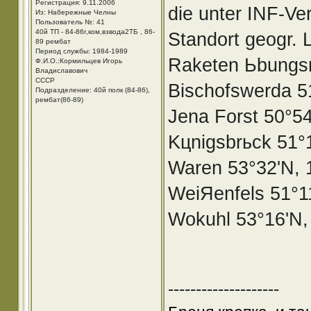
Регистрация: 9.11.2006
die unter INF-Ver
Из: Набережные Челны
Пользователь №: 41
40й ТП - 84-86г,ком,взвода2ТБ , 86-
Standort geogr.
89 рембат
Период службы: 1984-1989
Raketen Ьbungs
Ф.И.О.:Кормильцев Игорь
Владиславович
СССР
Bischofswerda 5
Подразделение: 40й полк (84-86),
рембат(86-89)
Jena Forst 50°5
Kцnigsbrьck 51°
Waren 53°32'N, 
WeiЯenfels 51°1
Wokuhl 53°16'N,
--------------------