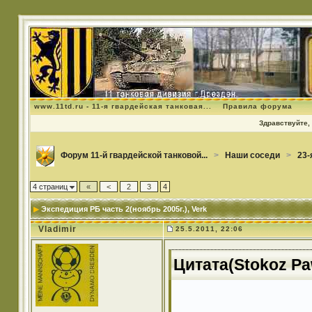
www.11td.ru - 11-я гвардейская танковая...
Правила форума
Здравствуйте, 
Форум 11-й гвардейской танковой...
>
Наши соседи
>
23-
4 страниц
«
<
2
3
4
Экспедиция РБ часть 2(ноябрь 2005г.)
, Verk
Vladimir
25.5.2011, 22:06
Цитата(Stokoz Paw