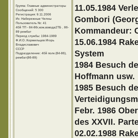
11.05.1984 Ver
Группа: Главные администраторы
Сообщений: 5 300
Регистрация: 9.11.2006
Gombori (Georg
Из: Набережные Челны
Пользователь №: 41
40й ТП - 84-86г,ком,взвода2ТБ , 86-
Kommandeur: O
89 рембат
Период службы: 1984-1989
15.06.1984 Rak
Ф.И.О.:Кормильцев Игорь
Владиславович
СССР
System
Подразделение: 40й полк (84-86),
рембат(86-89)
1984 Besuch de
Hoffmann usw.
1985 Besuch de
Verteidigungsm
Febr. 1986 Ober
des XXVII. Part
02.02.1988 Rak