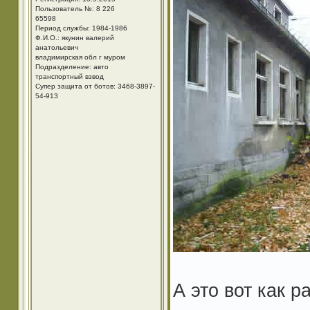
Пользователь №: 8 226
65598
Период службы: 1984-1986
Ф.И.О.: якунин валерий
анатольевич
владимирская обл г муром
Подразделение: авто
транспортный взвод
Супер защита от ботов: 3468-3897-
54-913
А это вот как 