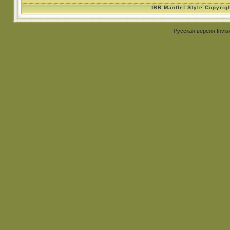
IBR Mantlet Style Copyrig
Русская версия
Invis