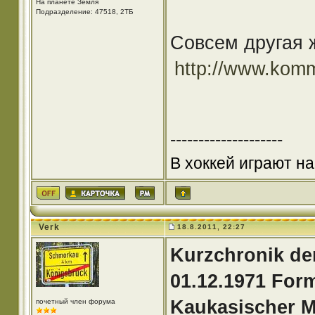
На планете Земля
Подразделение: 47518, 2ТБ
Совсем другая ж
http://www.komm
--------------------
В хоккей играют на
Verk
18.8.2011, 22:27
Kurzchronik de
01.12.1971 Form
Kaukasischer Mi
почетный член форума