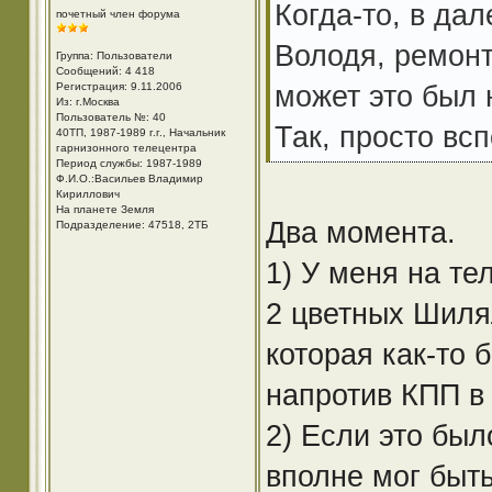
Когда-то, в дал
почетный член форума
Володя, ремонт
Группа: Пользователи
Сообщений: 4 418
может это был н
Регистрация: 9.11.2006
Из: г.Москва
Пользователь №: 40
Так, просто вс
40ТП, 1987-1989 г.г., Начальник
гарнизонного телецентра
Период службы: 1987-1989
Ф.И.О.:Васильев Владимир
Кириллович
На планете Земля
Два момента.
Подразделение: 47518, 2ТБ
1) У меня на те
2 цветных Шилял
которая как-то 
напротив КПП в
2) Если это был
вполне мог быт