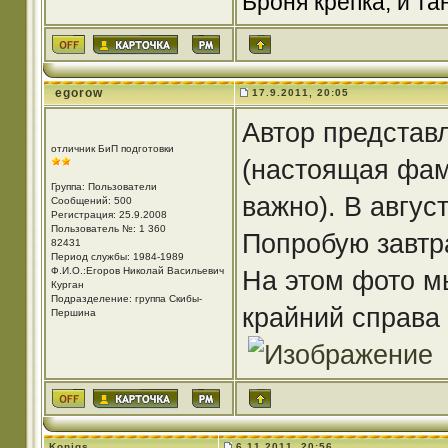
Броня крепка, и т
egorow
17.9.2011, 20:05
Автор представ
отличник БиП подготовки
(настоящая фами
Группа: Пользователи
важно). В авгус
Сообщений: 500
Регистрация: 25.9.2008
Пользователь №: 1 360
Попробую завтр
82431
Период службы: 1984-1989
Ф.И.О.:Егоров Николай Васильевич
На этом фото м
Курган
Подразделение: группа Скибы-
крайний справа
Першина
Konigs
6.11.2011, 20:56