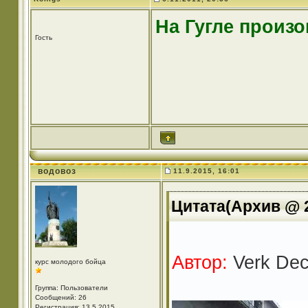
На Гугле произ
Гость
водовоз
11.9.2015, 16:01
Цитата(Архив @ 2
Автор:
Verk Dec
курс молодого бойца
Группа: Пользователи
Сообщений: 26
Регистрация: 13.5.2015