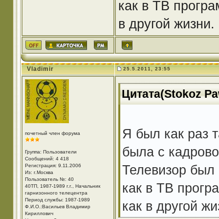
как в ТВ програ
в другой жизни.
Vladimir
25.5.2011, 23:55
Цитата(Stokoz Paw
Я был как раз 
почетный член форума
была с кадрово
Группа: Пользователи
Сообщений: 4 418
Телевизор был 
Регистрация: 9.11.2006
Из: г.Москва
Пользователь №: 40
как в ТВ прогр
40ТП, 1987-1989 г.г., Начальник
гарнизонного телецентра
Период службы: 1987-1989
как в другой жи
Ф.И.О.:Васильев Владимир
Кириллович