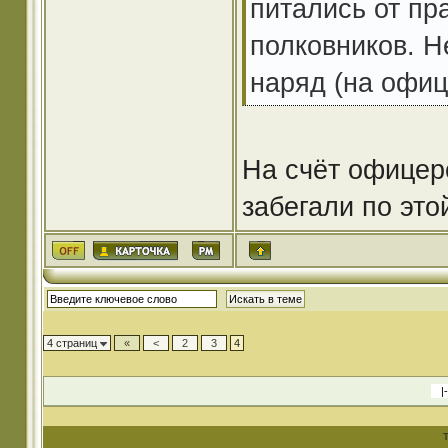
питались от пр
полковников. Н
наряд (на офиц
На счёт офицер
забегали по это
4 страниц
«
<
2
3
4