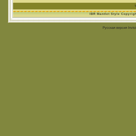
IBR Mantlet Style Copyrig
Русская версия
Invis