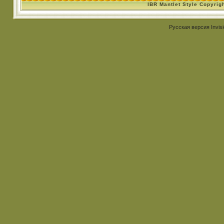
IBR Mantlet Style Copyrig
Русская версия
Invis