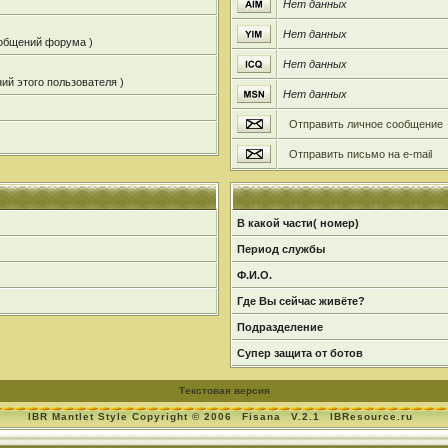
Нет данных
Нет данных
ообщений форума )
Нет данных
ий этого пользователя )
Нет данных
Отправить личное сообщение
Отправить письмо на e-mail
В какой части( номер)
Период службы
Ф.И.О.
Где Вы сейчас живёте?
Подразделение
Супер защита от ботов
Текстовая версия
IBR Mantlet Style Copyright © 2006
Fisana
V.2.1
IBResource.ru