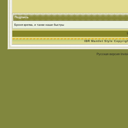
Подпись
Броня крепка, и танки наши быстры
IBR Mantlet Style Copyrig
Русская версия
Invis