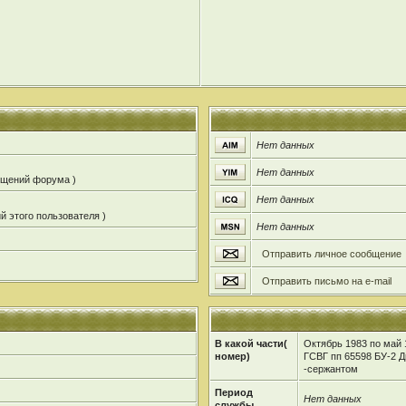
Нет данных
Нет данных
общений форума )
Нет данных
й этого пользователя )
Нет данных
Отправить личное сообщение
Отправить письмо на e-mail
В какой части(
Октябрь 1983 по май 
номер)
ГСВГ пп 65598 БУ-2 Д
-сержантом
Период
Нет данных
службы