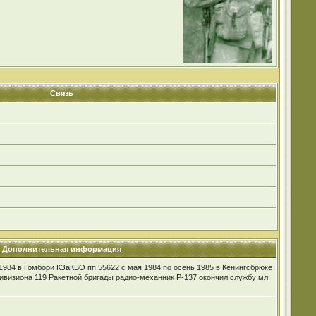
Связь
Дополнительная информация
1984 в Гомбори КЗаКВО пп 55622 с мая 1984 по осень 1985 в Кёнингсбрюке
ивизиона 119 Ракетной бригады радио-механник Р-137 окончил службу мл