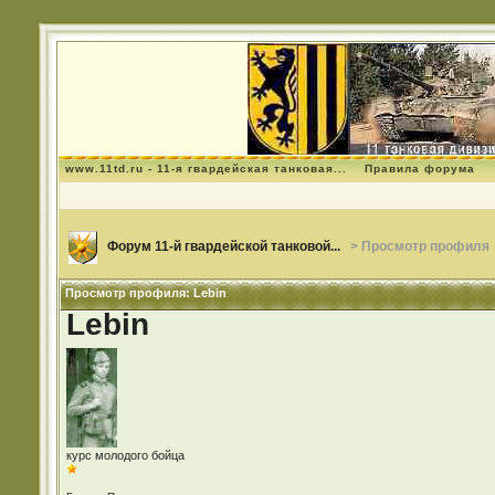
www.11td.ru - 11-я гвардейская танковая...
Правила форума
Форум 11-й гвардейской танковой...
> Просмотр профиля
Просмотр профиля: Lebin
Lebin
курс молодого бойца